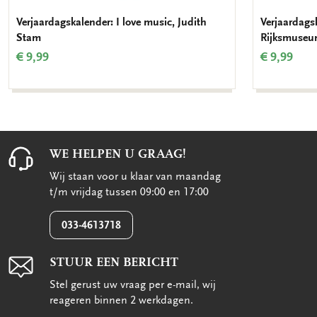
Verjaardagskalender: I love music, Judith
Verjaardags
Stam
Rijksmuse
€ 9,99
€ 9,99
WE HELPEN U GRAAG!
Wij staan voor u klaar van maandag
t/m vrijdag tussen 09:00 en 17:00
033-4613718
STUUR EEN BERICHT
Stel gerust uw vraag per e-mail, wij
reageren binnen 2 werkdagen.