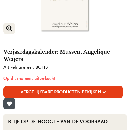
VERGROOT AFBEELDING
VERGROOT AFBEELDING
Verjaardagskalender: Mussen, Angelique
Weijers
Artikelnummer: BC113
Op dit moment uitverkocht
VERGELIJKBARE PRODUCTEN BEKIJKEN
TOEVOEGEN AAN VERLANGLIJST
BLIJF OP DE HOOGTE VAN DE VOORRAAD