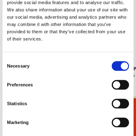
provide social media features and to analyse our traffic.
We also share information about your use of our site with
our social media, advertising and analytics partners who
may combine it with other information that you’ve
provided to them or that they’ve collected from your use
of their services.
Consent
Necessary
Selection
Koelkastmagneet: Gouache from Leben? oder
Kaartenmapje
Theater? Charlotte Salomon, JHM
Jan Cremer
€ 3,50
€ 9,99
Preferences
Statistics
Cadeaukiezer
Bekijk alles van Cadeau voor haar
Meer van Angelique Weijers
Marketing