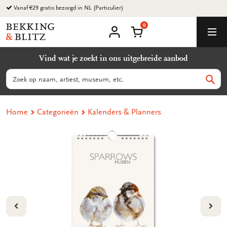
Ga
naar
0
content
Bekking
Winkelmand
Men
&
Mijn
account
Blitz
Vind wat je zoekt in ons uitgebreide aanbod
Uitgevers
B.V.
Zoeken
Zoek
Home
Categorieën
Kalenders & Planners
VORIGE
VOL