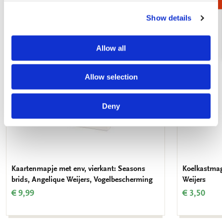
Show details
Toevoegen
aan
verlanglijst
Allow all
Allow selection
Deny
Kaartenmapje met env, vierkant: Seasons
Koelkastmag
brids, Angelique Weijers, Vogelbescherming
Weijers
€ 9,99
€ 3,50