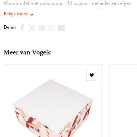
Wandmodel met ophangoog - 12 pagina's net ieder een eigen
maand - Elke maand een eigen afbeelding - 100 grms
Bekijk meer
Tintoretto papier - 162 gram
Deel
Deel
Deel
Deel
Deel
Delen
op
op
via
via
via
Facebook
X
Pinterest
WhatsApp
E-
Meer van Vogels
mail
Toevoegen
aan
verlanglijst