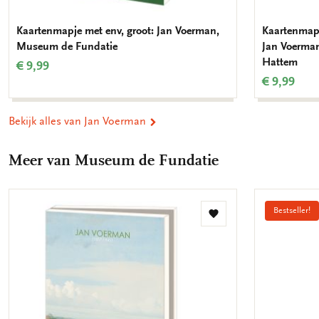
Kaartenmapje met env, groot: Jan Voerman,
Kaartenmapj
Museum de Fundatie
Jan Voerma
Hattem
€ 9,99
€ 9,99
Bekijk alles van Jan Voerman
Meer van Museum de Fundatie
Bestseller!
Toevoegen
aan
verlanglijst