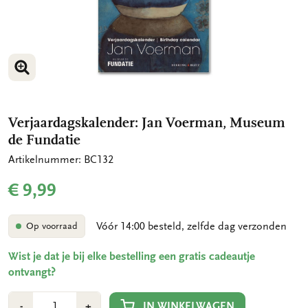
VERGROOT AFBEELDING
VERGROOT AFBEELDING
Verjaardagskalender: Jan Voerman, Museum
de Fundatie
Artikelnummer: BC132
€ 9,99
Vóór 14:00 besteld, zelfde dag verzonden
Op voorraad
Wist je dat je bij elke bestelling een gratis cadeautje
ontvangt?
Aantal
Min
Plus
IN WINKELWAGEN
-
+