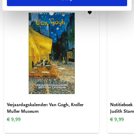
Toevoegen
aan
verlanglijst
Verjaardagskalender: Van Gogh, Kroller
Notitieboek 
Muller Museum
Judith Stam
€ 9,99
€ 9,99