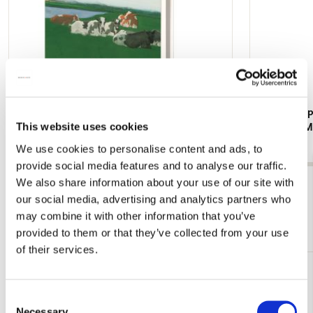
Kaartenmapje met env, groot: Jan Voerman,
Kaartenmapj
This website uses cookies
Museum de Fundatie
Voerman, M
€ 9,99
€ 9,99
We use cookies to personalise content and ads, to
provide social media features and to analyse our traffic.
We also share information about your use of our site with
Bekijk alles van Museum de Fundatie
our social media, advertising and analytics partners who
may combine it with other information that you’ve
Meer van Cadeau voor haar
provided to them or that they’ve collected from your use
of their services.
Toevoegen
aan
Consent
verlanglijst
Necessary