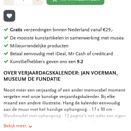
1
1
TOEVOEGEN AAN VERLANGLIJST
Gratis
verzendingen binnen Nederland vanaf €29,-
De mooiste kunstartikelen in samenwerking met musea
Milieuvriendelijke producten
Betaal eenvoudig met iDeal, Mr Cash of creditcard
Kunstliefhebbers geven ons een
9.2
OVER VERJAARDAGSKALENDER: JAN VOERMAN,
MUSEUM DE FUNDATIE
OMSCHRIJVING
Nooit meer een verjaardag of een ander memorabel moment
vergeten met onze kunstige verjaardagskalender. Bij elke
maand een andere illustratie. Hang de kalender eenvoudig
aan de muur met het handige ophangoog. - 17 x 30 cm -
Wandmodel met ophangoog - 12 pagina's net ieder een eigen
maand - Elke maand een eigen afbeelding - 100 grms houtvrij,
Bekijk meer
offwhite papier - 162 gram