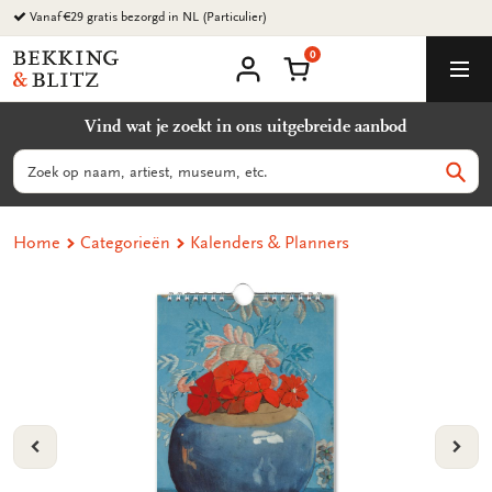
Ga
Vanaf €29 gratis bezorgd in NL (Particulier)
naar
0
content
Bekking
Winkelmand
Men
&
Mijn
account
Blitz
Vind wat je zoekt in ons uitgebreide aanbod
Uitgevers
B.V.
Zoeken
Zoek
Home
Categorieën
Kalenders & Planners
VORIGE
VOL