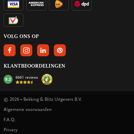
VOLG ONS OP
VOLGS ONS OP FACEBOOK
VOLG ONS OP INSTAGRAM
VOLG ONS OP LINKEDIN
VOLG ONS OP PINTEREST
KLANTBEOORDELINGEN
6661 reviews
9.2
mark:
© 2026 • Bekking & Blitz Uitgevers B.V.
Algemene voorwaarden
F.A.Q.
Privacy