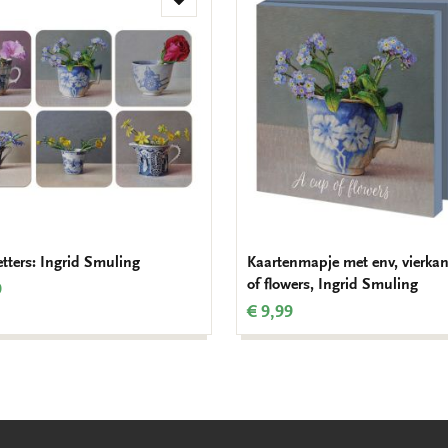
Toevoegen
aan
verlanglijst
tters: Ingrid Smuling
Kaartenmapje met env, vierkan
of flowers, Ingrid Smuling
9
€ 9,99