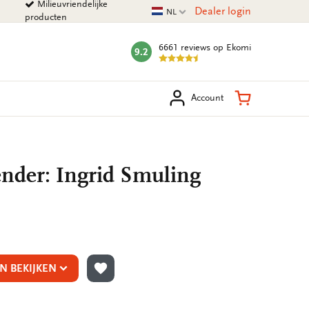
Milieuvriendelijke
Huidige taal
Dealer login
NL
producten
6661 reviews
op Ekomi
9.2
mark:
eken
Winkelman
Account
ender: Ingrid Smuling
N BEKIJKEN
TOEVOEGEN AAN VERLANGLIJST