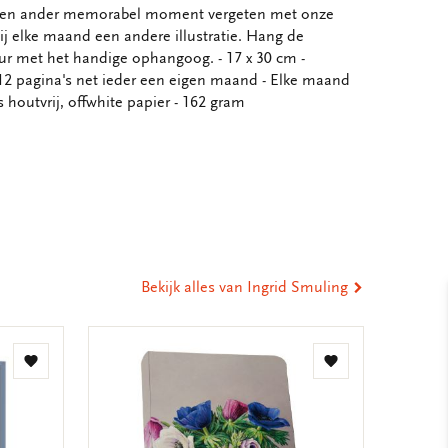
 een ander memorabel moment vergeten met onze
ij elke maand een andere illustratie. Hang de
r met het handige ophangoog. - 17 x 30 cm -
 pagina's net ieder een eigen maand - Elke maand
 houtvrij, offwhite papier - 162 gram
eel
ia
st
tsApp
-
ail
Bekijk alles van Ingrid Smuling
Toevoegen
Toevoegen
aan
aan
verlanglijst
verlanglijst