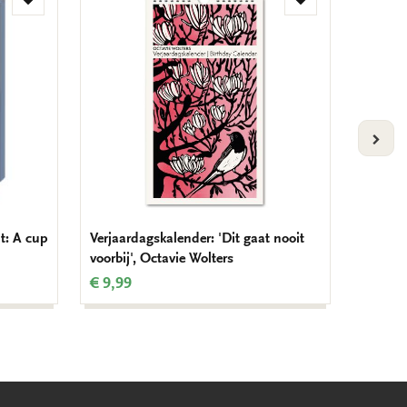
Toevoegen
Toevoegen
aan
aan
verlanglijst
verlanglijst
VOLG
t: A cup
Verjaardagskalender: 'Dit gaat nooit
Servett
voorbij', Octavie Wolters
Smulin
€ 9,99
€ 3,99