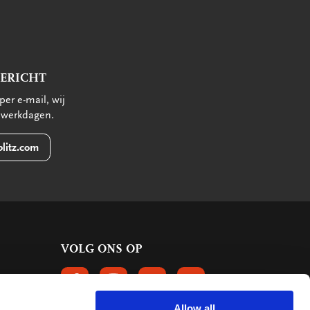
BERICHT
per e-mail, wij
 werkdagen.
litz.com
VOLG ONS OP
VOLGS ONS OP FACEBOOK
VOLG ONS OP INSTAGRAM
VOLG ONS OP LINKEDIN
VOLG ONS OP PINTERE
Allow all