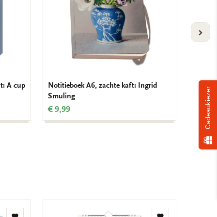
VOLG
t: A cup
Notitieboek A6, zachte kaft: Ingrid
Servett
Cadeaukiezer
Smuling
Smulin
€ 9,99
€ 3,99