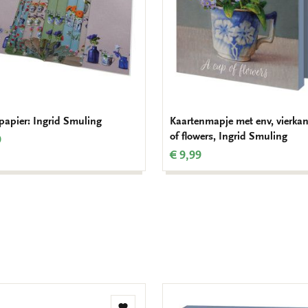
apier: Ingrid Smuling
Kaartenmapje met env, vierkan
of flowers, Ingrid Smuling
9
€ 9,99