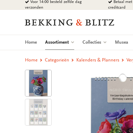
Voor 14:00 besteld zelfde dag
Betaal met 
Ga
verzonden
creditcard
naar
content
Bekking
&
Blitz
Uitgevers
(current)
Home
Assortiment
Collecties
Musea
B.V.
Home
Categorieën
Kalenders & Planners
Ver