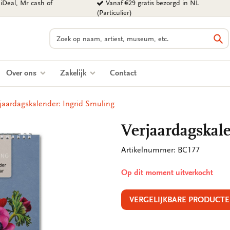
iDeal, Mr cash of
Vanaf €29 gratis bezorgd in NL
(Particulier)
Zoeken
Zo
Over ons
Zakelijk
Contact
jaardagskalender: Ingrid Smuling
Verjaardagskal
Artikelnummer: BC177
Op dit moment uitverkocht
VERGELIJKBARE PRODUCTE