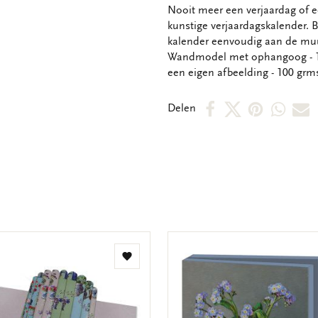
OMSCHRIJVING
Nooit meer een verjaardag of
kunstige verjaardagskalender. B
kalender eenvoudig aan de muu
Wandmodel met ophangoog - 12
een eigen afbeelding - 100 grms
Deel
Deel
Deel
Deel
D
Delen
op
op
via
via
v
Facebook
X
Pintere
Wha
E
m
Toevoegen
aan
verlanglijst