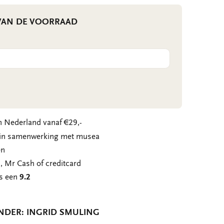
 VAN DE VOORRAAD
 Nederland vanaf €29,-
n in samenwerking met musea
en
, Mr Cash of creditcard
ns een
9.2
NDER: INGRID SMULING