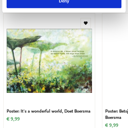
Meer van Doet Boersma
Deny
Toevoegen
aan
verlanglijst
Poster: It's a wonderful world, Doet Boersma
Poster: Bet
Boersma
€ 9,99
€ 9,99