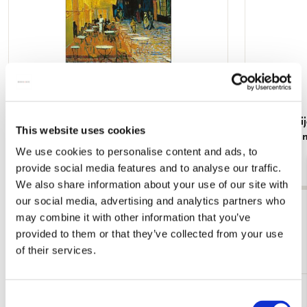
Verjaardagskalender: Van Gogh, Kroller
Poster: IJst
This website uses cookies
Muller Museum
Harmen van
We use cookies to personalise content and ads, to
€ 9,99
€ 9,99
provide social media features and to analyse our traffic.
We also share information about your use of our site with
our social media, advertising and analytics partners who
Bekijk alles van Cadeau voor hem
may combine it with other information that you’ve
provided to them or that they’ve collected from your use
Meer van Cadeau voor haar
of their services.
Consent
Toevoegen