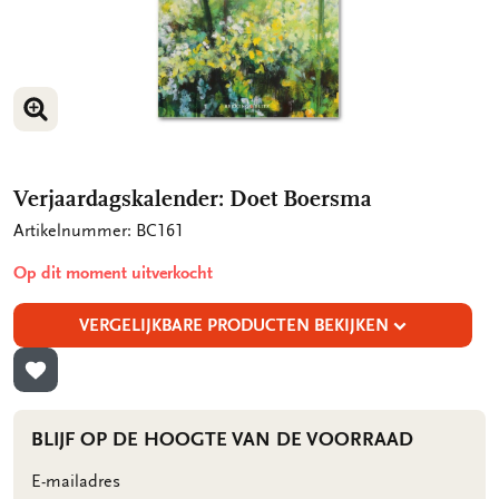
VERGROOT AFBEELDING
VERGROOT AFBEELDING
Verjaardagskalender: Doet Boersma
Artikelnummer: BC161
Op dit moment uitverkocht
VERGELIJKBARE PRODUCTEN BEKIJKEN
TOEVOEGEN AAN VERLANGLIJST
BLIJF OP DE HOOGTE VAN DE VOORRAAD
E-mailadres