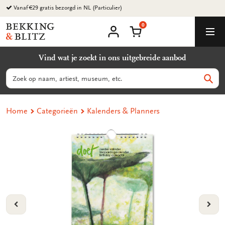
Ga
naar
0
content
Bekking
Winkelmand
Men
&
Mijn
account
Blitz
Vind wat je zoekt in ons uitgebreide aanbod
Uitgevers
B.V.
Zoeken
Zoek
Home
Categorieën
Kalenders & Planners
VORIGE
VOL