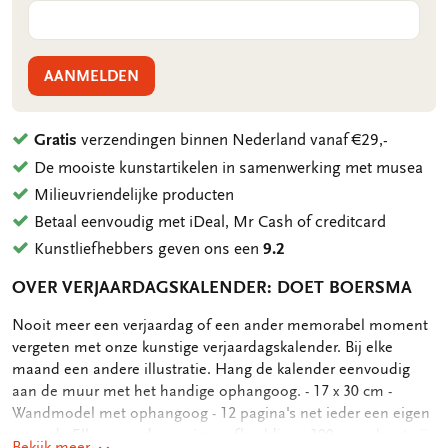
AANMELDEN
Gratis
verzendingen binnen Nederland vanaf €29,-
De mooiste kunstartikelen in samenwerking met musea
Milieuvriendelijke producten
Betaal eenvoudig met iDeal, Mr Cash of creditcard
Kunstliefhebbers geven ons een
9.2
OVER VERJAARDAGSKALENDER: DOET BOERSMA
OMSCHRIJVING
Nooit meer een verjaardag of een ander memorabel moment
vergeten met onze kunstige verjaardagskalender. Bij elke
maand een andere illustratie. Hang de kalender eenvoudig
aan de muur met het handige ophangoog. - 17 x 30 cm -
Wandmodel met ophangoog - 12 pagina's net ieder een eigen
maand - Elke maand een eigen afbeelding - 100 grms houtvrij,
Bekijk meer