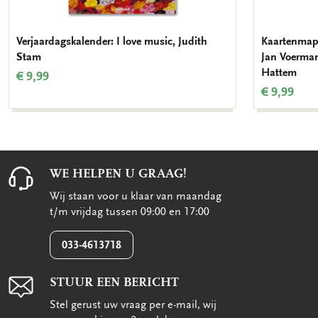
Verjaardagskalender: I love music, Judith
Kaartenmapj
Stam
Jan Voerma
Hattem
€ 9,99
€ 9,99
WE HELPEN U GRAAG!
Wij staan voor u klaar van maandag
t/m vrijdag tussen 09:00 en 17:00
033-4613718
STUUR EEN BERICHT
Stel gerust uw vraag per e-mail, wij