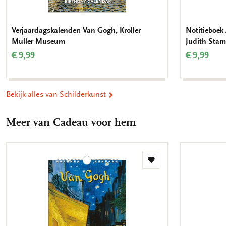
Verjaardagskalender: Van Gogh, Kroller
Notitieboek 
Muller Museum
Judith Stam
€ 9,99
€ 9,99
Bekijk alles van Schilderkunst
Meer van Cadeau voor hem
Toevoegen
aan
verlanglijst