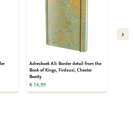
VOLG
der
Adresboek A5: Border detail from the
Kaarten
Book of Kings, Firdausi, Chester
Hokusai
Beatty
€ 9,99
€ 14,99