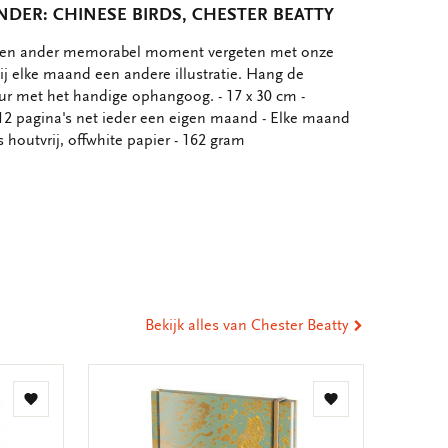
DER: CHINESE BIRDS, CHESTER BEATTY
 een ander memorabel moment vergeten met onze
ij elke maand een andere illustratie. Hang de
r met het handige ophangoog. - 17 x 30 cm -
 pagina's net ieder een eigen maand - Elke maand
 houtvrij, offwhite papier - 162 gram
eel
ia
st
tsApp
-
ail
Bekijk alles van Chester Beatty
Toevoegen
Toevoegen
aan
aan
verlanglijst
verlanglijst