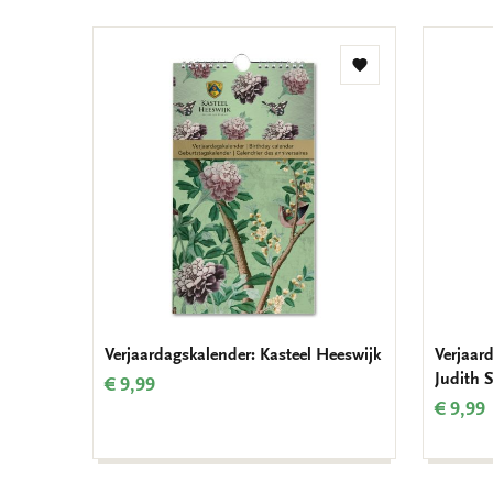
Toevoegen
aan
verlanglijst
Verjaardagskalender: Kasteel Heeswijk
Verjaard
Judith 
€ 9,99
€ 9,99