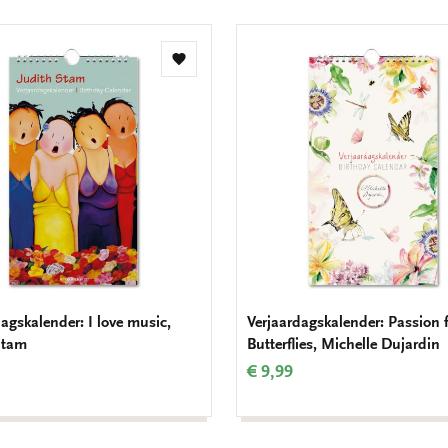
Toevoegen
aan
verlanglijst
agskalender: I love music,
Verjaardagskalender: Passion 
Stam
Butterflies, Michelle Dujardin
€ 9,99