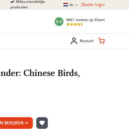
Milieuvriendelijke
Huidige taal
Dealer login
NL
producten
6661 reviews
op Ekomi
9.2
mark:
eken
Winkelman
Account
nder: Chinese Birds,
N BEKIJKEN
TOEVOEGEN AAN VERLANGLIJST