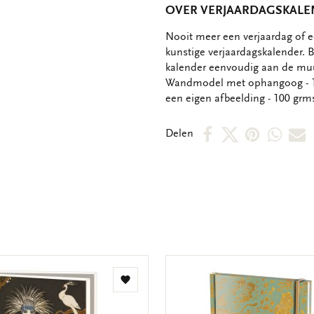
OVER VERJAARDAGSKALEN
OMSCHRIJVING
Nooit meer een verjaardag of
kunstige verjaardagskalender. B
kalender eenvoudig aan de muu
Wandmodel met ophangoog - 12
een eigen afbeelding - 100 grms
Deel
Deel
Deel
Deel
D
Delen
op
op
via
via
v
Facebook
X
Pintere
Wha
E
m
Toevoegen
aan
verlanglijst