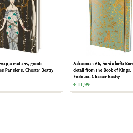
mapje met env, groot:
Adresboek A6, harde kaft: Bor
s Parisiens, Chester Beatty
detail from the Book of Kings,
Firdausi, Chester Beatty
€ 11,99