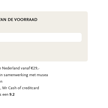
 VAN DE VOORRAAD
 Nederland vanaf €29,-
n in samenwerking met musea
en
, Mr Cash of creditcard
ns een
9.2