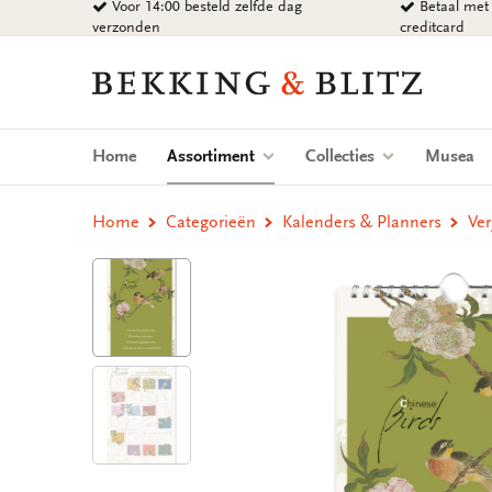
Voor 14:00 besteld zelfde dag
Betaal met 
Ga
verzonden
creditcard
naar
content
Bekking
&
Blitz
Uitgevers
(current)
Home
Assortiment
Collecties
Musea
B.V.
Home
Categorieën
Kalenders & Planners
Ver