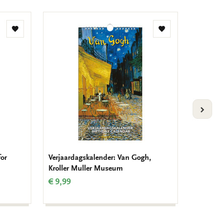
Toevoegen
Toevoegen
aan
aan
verlanglijst
verlanglijst
VOLG
for
Verjaardagskalender: Van Gogh,
Verjaa
Kroller Muller Museum
Much i
Anita 
€ 9,99
€ 9,99