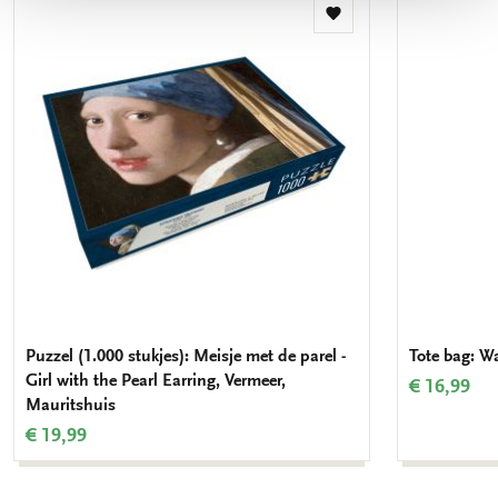
Toevoegen
aan
verlanglijst
Puzzel (1.000 stukjes): Meisje met de parel -
Tote bag: Wa
Girl with the Pearl Earring, Vermeer,
€ 16,99
Mauritshuis
€ 19,99