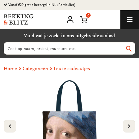
Ga
Vanaf €29 gratis bezorgd in NL (Particulier)
naar
0
content
Bekking
Winkelmand
Men
&
Mijn
account
Blitz
Vind wat je zoekt in ons uitgebreide aanbod
Uitgevers
B.V.
Zoeken
Zoek
Home
Categorieën
Leuke cadeautjes
VORIGE
VOL