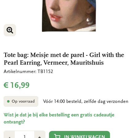
VERGROOT AFBEELDING
VERGROOT AFBEELDING
Tote bag: Meisje met de parel - Girl with the
Pearl Earring, Vermeer, Mauritshuis
Artikelnummer: TB1152
€ 16,99
Vóór 14:00 besteld, zelfde dag verzonden
Op voorraad
Wist je dat je bij elke bestelling een gratis cadeautje
ontvangt?
Aantal
Min
Plus
IN WINKELWAGEN
-
+