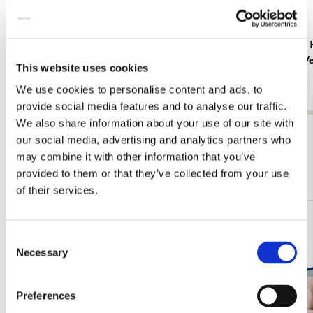
Koelkastmagneet: Meisje met de parel - Girl
Schrift A5:
with the Pearl Earring, Johannes Vermeer,
Johannes V
This website uses cookies
Mauritshuis
€ 3,99
We use cookies to personalise content and ads, to
€ 3,50
provide social media features and to analyse our traffic.
We also share information about your use of our site with
Bekijk alles van Johannes Vermeer
our social media, advertising and analytics partners who
may combine it with other information that you’ve
Meer van Mauritshuis
provided to them or that they’ve collected from your use
of their services.
Toevoegen
Consent
aan
Necessary
verlanglijst
Selection
Preferences