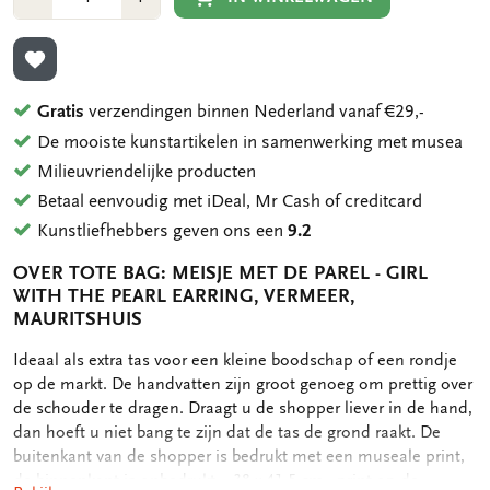
1
1
TOEVOEGEN AAN VERLANGLIJST
Gratis
verzendingen binnen Nederland vanaf €29,-
De mooiste kunstartikelen in samenwerking met musea
Milieuvriendelijke producten
Betaal eenvoudig met iDeal, Mr Cash of creditcard
Kunstliefhebbers geven ons een
9.2
OVER TOTE BAG: MEISJE MET DE PAREL - GIRL
WITH THE PEARL EARRING, VERMEER,
MAURITSHUIS
OMSCHRIJVING
Ideaal als extra tas voor een kleine boodschap of een rondje
op de markt. De handvatten zijn groot genoeg om prettig over
de schouder te dragen. Draagt u de shopper liever in de hand,
dan hoeft u niet bang te zijn dat de tas de grond raakt. De
buitenkant van de shopper is bedrukt met een museale print,
de binnenkant is onbedrukt. - 38 x 41,5 cm - print op de