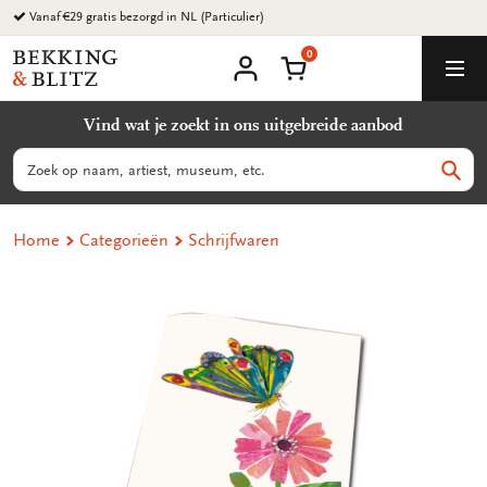
Ga
Vanaf €29 gratis bezorgd in NL (Particulier)
naar
0
content
Bekking
Winkelmand
Men
&
Mijn
account
Blitz
Vind wat je zoekt in ons uitgebreide aanbod
Uitgevers
B.V.
Zoeken
Zoek
Home
Categorieën
Schrijfwaren