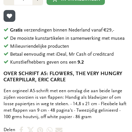
1
1
TOEVOEGEN AAN VERLANGLIJST
Gratis
verzendingen binnen Nederland vanaf €29,-
De mooiste kunstartikelen in samenwerking met musea
Milieuvriendelijke producten
Betaal eenvoudig met iDeal, Mr Cash of creditcard
Kunstliefhebbers geven ons een
9.2
OVER SCHRIFT A5: FLOWERS, THE VERY HUNGRY
CATERPILLAR, ERIC CARLE
OMSCHRIJVING
Een orgineel A5-schrift met een omslag die aan beide lange
zijden voorzien is van flappen: Handig als bladwijzer of om
losse papiertjes in weg te steken. - 14,8 x 21 cm - Flexibele kaft
met flappen van 9 cm - 48 pagina's - Tweezijdig gelinieerd -
100 grms houtvrij, off white papier - 86 gram
Deel
Deel
Deel
Deel
Deel
Delen