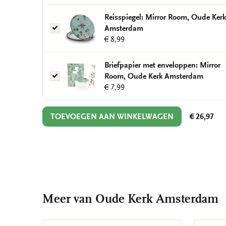
Mirror
Room,
Reisspiegel: Mirror Room, Oude Kerk
Oude
Reisspiegel:
Amsterdam
Kerk
Mirror
€ 8,99
Amsterdam
Room,
Oude
Briefpapier met enveloppen: Mirror
Kerk
Briefpapier
Room, Oude Kerk Amsterdam
Amsterdam
met
€ 7,99
enveloppen:
Mirror
TOEVOEGEN AAN WINKELWAGEN
€ 26,97
Room,
Oude
Kerk
Amsterdam
Meer van Oude Kerk Amsterdam