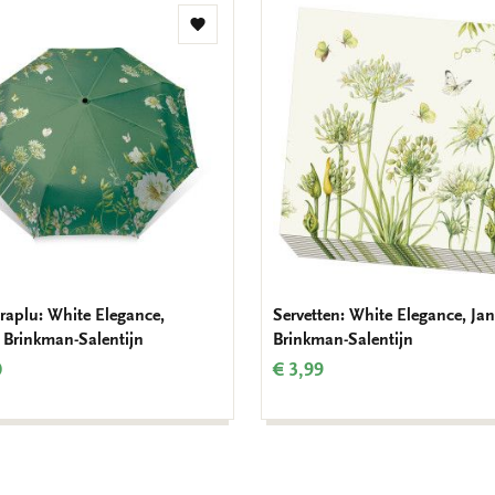
Toevoegen
aan
verlanglijst
aplu: White Elegance,
Servetten: White Elegance, Ja
 Brinkman-Salentijn
Brinkman-Salentijn
0
€ 3,99