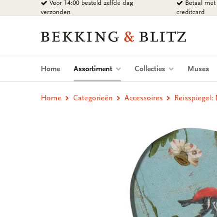
Voor 14:00 besteld zelfde dag
Betaal met 
Ga
verzonden
creditcard
naar
content
Bekking
&
Blitz
Uitgevers
(current)
Home
Assortiment
Collecties
Musea
B.V.
Home
Categorieën
Accessoires
Reisspiegel