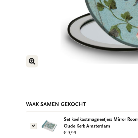
VERGROOT AFBEELDING
VAAK SAMEN GEKOCHT
Set koelkastmagneetjes: Mirror Roo
Set
Oude Kerk Amsterdam
koelkastmagneetjes:
€ 9,99