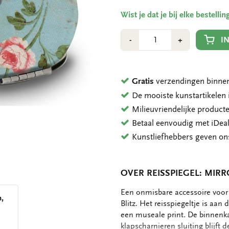
Wist je dat je bij elke bestell
Aantal
Min
Plus
I
-
+
1
1
Gratis
verzendingen binnen
De mooiste kunstartikele
Milieuvriendelijke product
Betaal eenvoudig met iDeal
Kunstliefhebbers geven o
OVER REISSPIEGEL: MI
OMSCHRIJVING
Een onmisbare accessoire voor i
m,
Blitz. Het reisspiegeltje is aan
een museale print. De binnenka
klapscharnieren sluiting blijft d