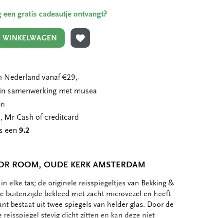
ing een gratis cadeautje ontvangt?
N WINKELWAGEN
TOEVOEGEN AAN VERLANGLIJST
 Nederland vanaf €29,-
n in samenwerking met musea
en
, Mr Cash of creditcard
ns een
9.2
RROR ROOM, OUDE KERK AMSTERDAM
n elke tas; de originele reisspiegeltjes van Bekking &
 de buitenzijde bekleed met zacht microvezel en heeft
nt bestaat uit twee spiegels van helder glas. Door de
e reisspiegel stevig dicht zitten en kan deze niet