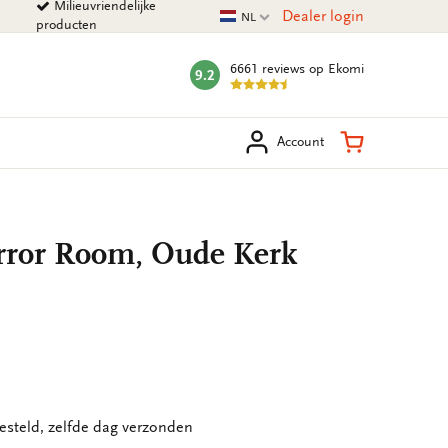
Milieuvriendelijke
Huidige taal
Dealer login
NL
producten
6661 reviews
op Ekomi
9.2
mark:
eken
Winkelman
Account
irror Room, Oude Kerk
esteld, zelfde dag verzonden