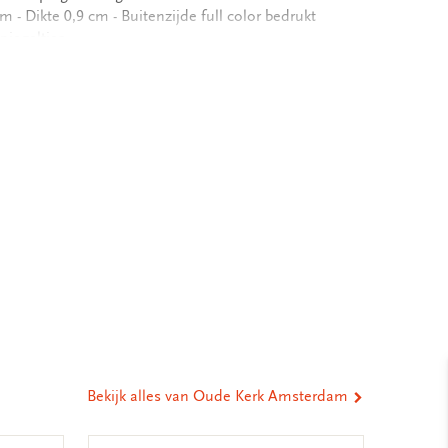
 - Dikte 0,9 cm - Buitenzijde full color bedrukt
piegeltjes
eel
ia
st
tsApp
-
ail
Bekijk alles van Oude Kerk Amsterdam