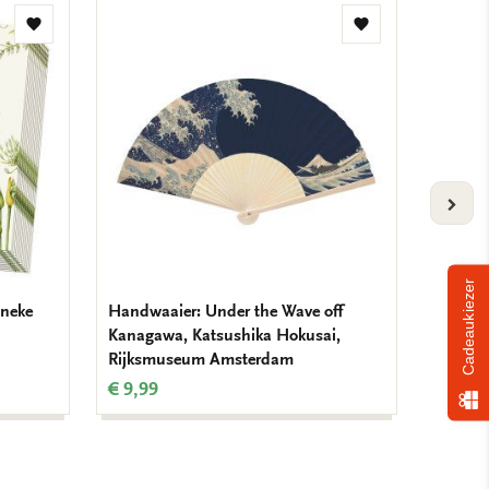
Toevoegen
Toevoegen
aan
aan
verlanglijst
verlanglijst
VOLG
Cadeaukiezer
nneke
Handwaaier: Under the Wave off
Dienbla
Kanagawa, Katsushika Hokusai,
Kanaga
Rijksmuseum Amsterdam
Rijksm
€ 9,99
€ 17,9