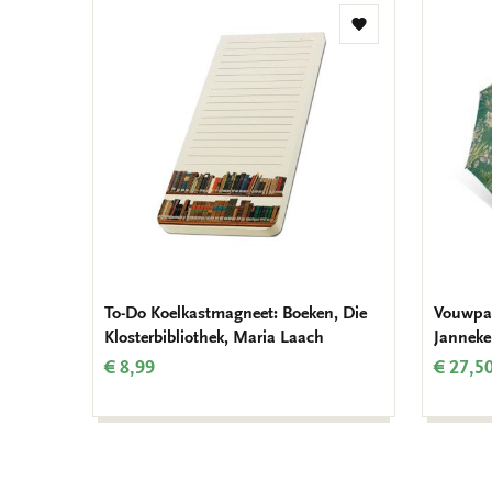
Toevoegen
aan
verlanglijst
To-Do Koelkastmagneet: Boeken, Die
Vouwpar
Klosterbibliothek, Maria Laach
Janneke
€ 8,99
€ 27,5