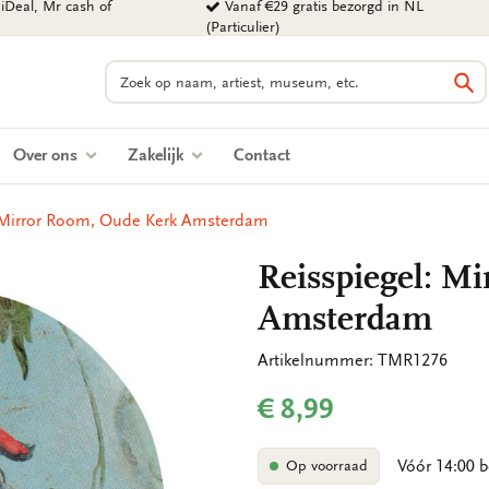
iDeal, Mr cash of
Vanaf €29 gratis bezorgd in NL
(Particulier)
Zoeken
Zo
Over ons
Zakelijk
Contact
: Mirror Room, Oude Kerk Amsterdam
Reisspiegel: M
Amsterdam
Artikelnummer: TMR1276
€ 8,99
Vóór 14:00 b
Op voorraad