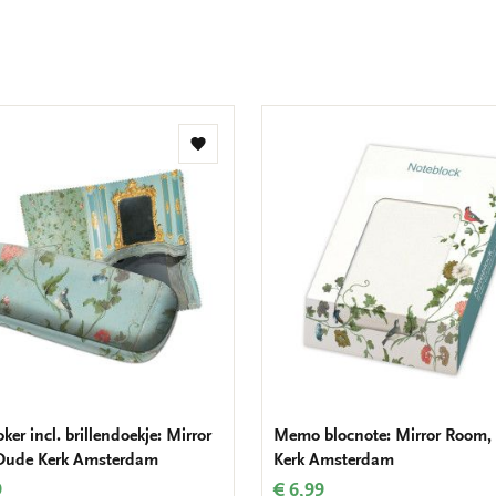
Toevoegen
aan
verlanglijst
oker incl. brillendoekje: Mirror
Memo blocnote: Mirror Room,
Oude Kerk Amsterdam
Kerk Amsterdam
9
€ 6,99