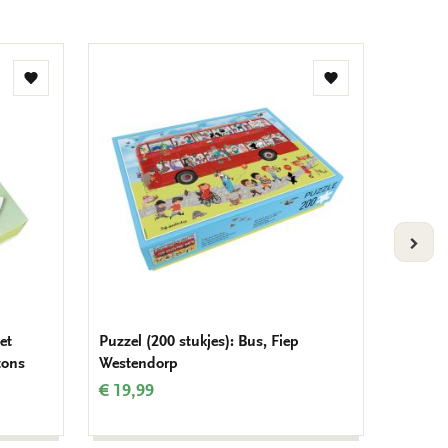
Toevoegen
Toevoegen
aan
aan
verlanglijst
verlanglijst
VOLG
et
Puzzel (200 stukjes): Bus, Fiep
Puzzel 
tons
Westendorp
(olifan
€ 19,99
€ 4,99