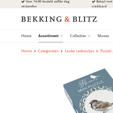
Voor 14:00 besteld zelfde dag
Betaal met 
Ga
verzonden
creditcard
naar
content
Bekking
&
Blitz
Uitgevers
(current)
Home
Assortiment
Collecties
Musea
B.V.
Home
Categorieën
Leuke cadeautjes
Puzzel 