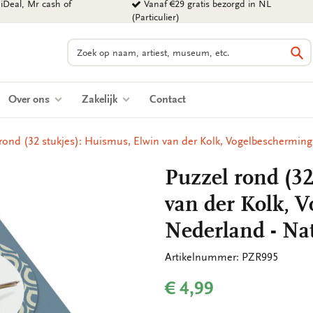
iDeal, Mr cash of
Vanaf €29 gratis bezorgd in NL
(Particulier)
Zoeken
Zo
Over ons
Zakelijk
Contact
rond (32 stukjes): Huismus, Elwin van der Kolk, Vogelbeschermin
Puzzel rond (32
van der Kolk, 
Nederland - Na
Artikelnummer: PZR995
€ 4,99