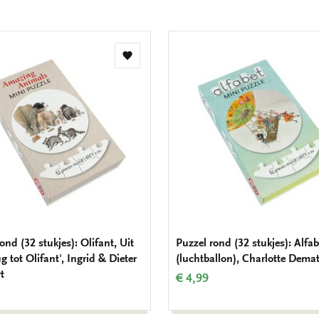
Toevoegen
aan
verlanglijst
ond (32 stukjes): Olifant, Uit
Puzzel rond (32 stukjes): Alfab
 tot Olifant', Ingrid & Dieter
(luchtballon), Charlotte Dema
t
€ 4,99