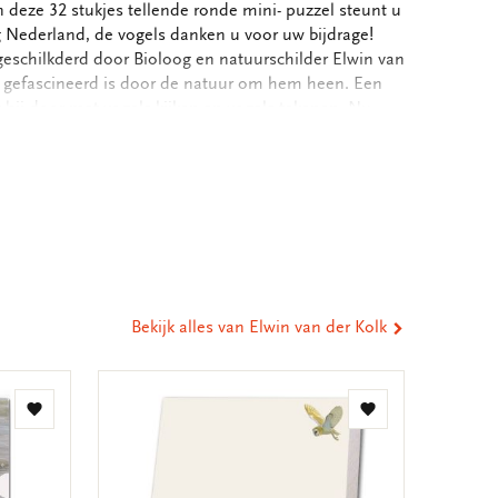
 deze 32 stukjes tellende ronde mini- puzzel steunt u
 Nederland, de vogels danken u voor uw bijdrage!
schilkderd door Bioloog en natuurschilder Elwin van
ijd gefascineerd is door de natuur om hem heen. Een
t hij door met vogels kijken en vogels tekenen. Nu
al werden zijn kleurpotloden ingeruild voor acrylverf
hij zich één van de bekendste vogeltekenaars van
eel
llustraties voor talloze publicaties van o.a.
NV-uitgeverij. Elwin is sinds 2016 signature
ia
l Artists. Ook exposeerde hij meerdere jaren op de
st
tsApp
-
stelling Birds in Art. - Puzzle van 32 stukjes -
 - Puzzelstukjes in papieren zak
ail
Bekijk alles van Elwin van der Kolk
Toevoegen
Toevoegen
aan
aan
verlanglijst
verlanglijst