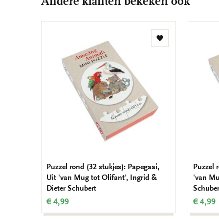
Andere klanten bekeken ook
Toevoegen
aan
verlanglijst
Puzzel rond (32 stukjes): Papegaai,
Puzzel r
Uit 'van Mug tot Olifant', Ingrid &
'van Mug
Dieter Schubert
Schuber
€ 4,99
€ 4,99