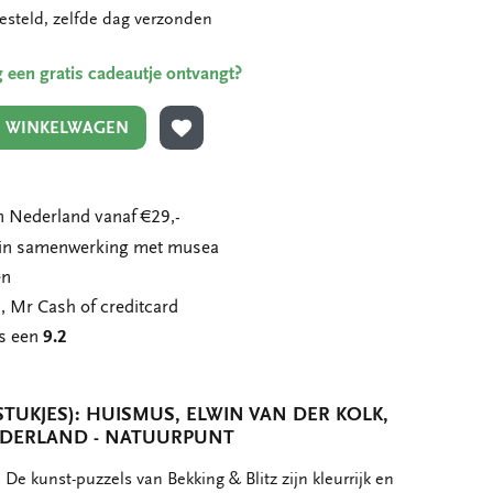
esteld, zelfde dag verzonden
ing een gratis cadeautje ontvangt?
N WINKELWAGEN
TOEVOEGEN AAN VERLANGLIJST
 Nederland vanaf €29,-
n in samenwerking met musea
en
, Mr Cash of creditcard
ns een
9.2
TUKJES): HUISMUS, ELWIN VAN DER KOLK,
DERLAND - NATUURPUNT
 De kunst-puzzels van Bekking & Blitz zijn kleurrijk en