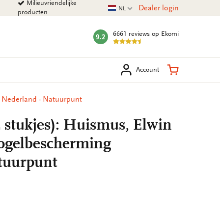
Milieuvriendelijke
Huidige taal
Dealer login
NL
producten
6661 reviews
op Ekomi
9.2
mark:
eken
Winkelman
Account
g Nederland - Natuurpunt
 stukjes): Huismus, Elwin
Vogelbescherming
tuurpunt