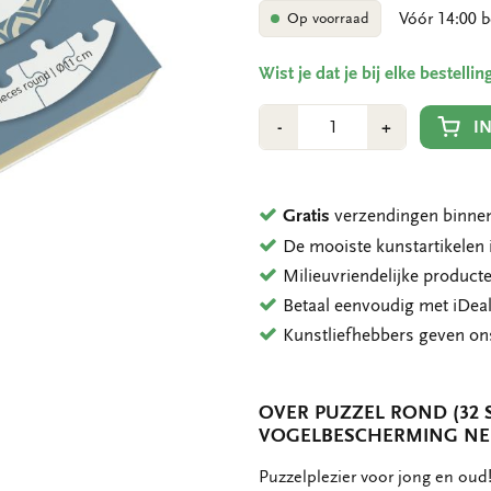
Vóór 14:00 b
Op voorraad
Wist je dat je bij elke bestell
Aantal
Min
Plus
I
-
+
1
1
Gratis
verzendingen binnen
De mooiste kunstartikele
Milieuvriendelijke product
Betaal eenvoudig met iDeal
Kunstliefhebbers geven o
OVER PUZZEL ROND (32 S
VOGELBESCHERMING NE
OMSCHRIJVING
Puzzelplezier voor jong en oud!