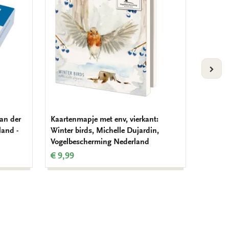
verlanglijst
verlanglijst
VOLG
van der
Kaartenmapje met env, vierkant:
Kaarten
land -
Winter birds, Michelle Dujardin,
Jolly, 
Vogelbescherming Nederland
Vogelb
€ 9,99
€ 9,99