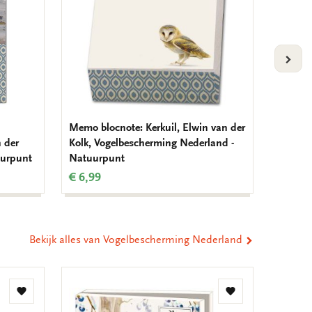
VOLG
Memo blocnote: Kerkuil, Elwin van der
Adresbo
n der
Kolk, Vogelbescherming Nederland -
Kolk, V
uurpunt
Natuurpunt
Natuur
€ 6,99
€ 14,9
Bekijk alles van Vogelbescherming Nederland
Bestse
Toevoegen
Toevoegen
aan
aan