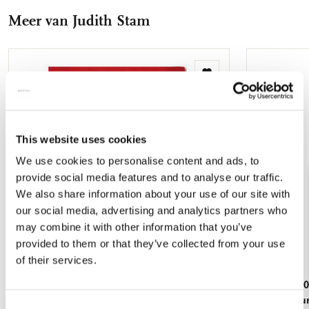
Facebook
X
Pinterest
WhatsApp
E-
Meer van Judith Stam
mail
Toevoegen
aan
verlanglijst
This website uses cookies
We use cookies to personalise content and ads, to
provide social media features and to analyse our traffic.
We also share information about your use of our site with
our social media, advertising and analytics partners who
may combine it with other information that you’ve
provided to them or that they’ve collected from your use
of their services.
L-mapje A4 formaat: Uit volle borst, Judith
Puzzel (1.0
Stam
Rijksmuse
Consent