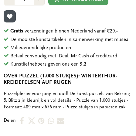
1
1
TOEVOEGEN AAN VERLANGLIJST
Gratis
verzendingen binnen Nederland vanaf €29,-
De mooiste kunstartikelen in samenwerking met musea
Milieuvriendelijke producten
Betaal eenvoudig met iDeal, Mr Cash of creditcard
Kunstliefhebbers geven ons een
9.2
OVER PUZZEL (1.000 STUKJES): WINTERTHUR-
KREIDEFELSEN AUF RUGEN
OMSCHRIJVING
Puzzelplezier voor jong en oud! De kunst-puzzels van Bekking
& Blitz zijn kleurrijk en vol details. - Puzzle van 1.000 stukjes -
Formaat: 489 mm x 676 mm - Puzzelstukjes in papieren zak
Deel
Deel
Deel
Deel
Deel
Delen
op
op
via
via
via