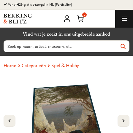
Ga
Vanaf €29 gratis bezorgd in NL (Particulier)
naar
0
content
Bekking
Winkelmand
Men
&
Mijn
account
Blitz
Vind wat je zoekt in ons uitgebreide aanbod
Uitgevers
B.V.
Zoeken
Zoek
Home
Categorieën
Spel & Hobby
VORIGE
VOL