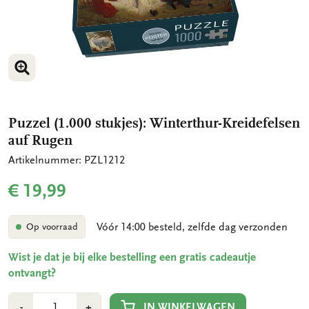
VERGROOT AFBEELDING
VERGROOT AFBEELDING
VERGROOT AFBEELDING
Puzzel (1.000 stukjes): Winterthur-Kreidefelsen
auf Rugen
Artikelnummer: PZL1212
€ 19,99
Vóór 14:00 besteld, zelfde dag verzonden
Op voorraad
Wist je dat je bij elke bestelling een gratis cadeautje
ontvangt?
Aantal
Min
Plus
IN WINKELWAGEN
-
+