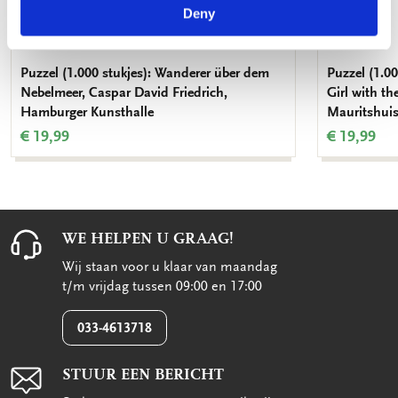
Deny
Puzzel (1.000 stukjes): Wanderer über dem
Puzzel (1.00
Nebelmeer, Caspar David Friedrich,
Girl with th
Hamburger Kunsthalle
Mauritshui
€ 19,99
€ 19,99
WE HELPEN U GRAAG!
Wij staan voor u klaar van maandag
t/m vrijdag tussen 09:00 en 17:00
033-4613718
STUUR EEN BERICHT