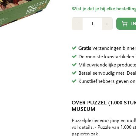
Wist je dat je bij elke bestell
Aantal
Min
Plus
I
-
+
1
1
Gratis
verzendingen binnen
De mooiste kunstartikele
Milieuvriendelijke product
Betaal eenvoudig met iDeal
Kunstliefhebbers geven o
OVER PUZZEL (1.000 STUK
MUSEUM
OMSCHRIJVING
Puzzelplezier voor jong en oud!
vol details. - Puzzle van 1.000
papieren zak