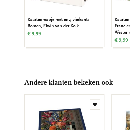
Kaartenmapje met env, vierkant:
Kaarten
Bomen, Elwin van der Kolk
Francie
Westeri
€ 9,99
€ 9,99
Andere klanten bekeken ook
Toevoegen
aan
verlanglijst