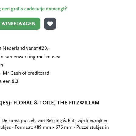
ing een gratis cadeautje ontvangt?
N WINKELWAGEN
TOEVOEGEN AAN VERLANGLIJST
 Nederland vanaf €29,-
n in samenwerking met musea
en
, Mr Cash of creditcard
ns een
9.2
JES): FLORAL & TOILE, THE FITZWILLAM
 De kunst-puzzels van Bekking & Blitz zijn kleurrijk en
 stukjes - Formaat: 489 mm x 676 mm - Puzzelstukjes in