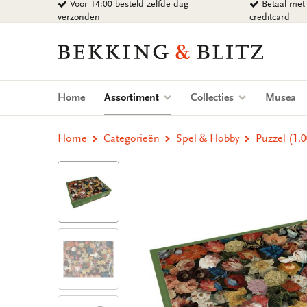
Voor 14:00 besteld zelfde dag
Betaal met 
Ga
verzonden
creditcard
naar
content
Bekking
&
Blitz
Uitgevers
(current)
Home
Assortiment
Collecties
Musea
B.V.
Home
Categorieën
Spel & Hobby
Puzzel (1.