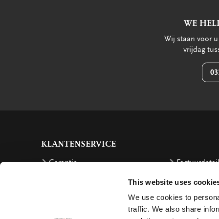
WE HEL
Wij staan voor 
vrijdag tu
03
KLANTENSERVICE
Garantie
Factuurdetai
Bestellen
Terugbetalin
This website uses cookie
Verzendkosten
Klachten
We use cookies to personal
traffic. We also share info
Bestelling retourneren
Annuleren