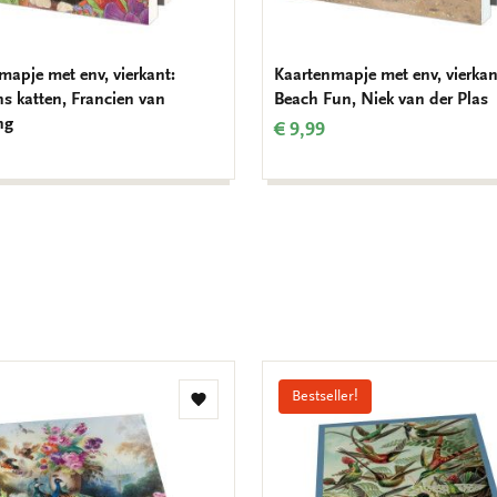
mapje met env, vierkant:
Kaartenmapje met env, vierkan
ns katten, Francien van
Beach Fun, Niek van der Plas
ng
€ 9,99
Bestseller!
Toevoegen
aan
verlanglijst