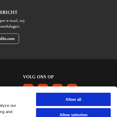
BERICHT
per e-mail, wij
 werkdagen.
litz.com
VOLG ONS OP
VOLGS ONS OP FACEBOOK
VOLG ONS OP INSTAGRAM
VOLG ONS OP LINKEDIN
VOLG ONS OP PINTERE
Allow all
alyse our
KLANTBEOORDELINGEN
ing and
Allow selection