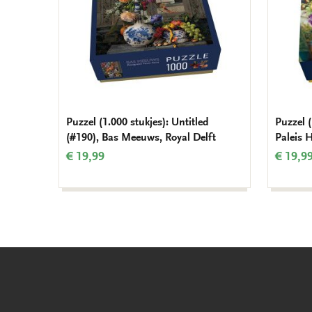
Puzzel (1.000 stukjes): Untitled
Puzzel 
(#190), Bas Meeuws, Royal Delft
Paleis 
€ 19,99
€ 19,9