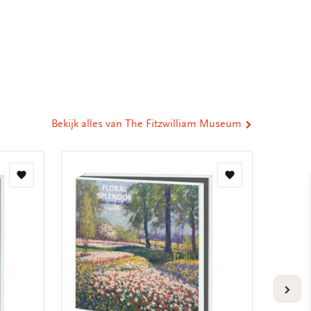
eel
ia
st
tsApp
-
ail
Bekijk alles van The Fitzwilliam Museum
Toevoegen
Toevoegen
aan
aan
verlanglijst
verlanglijst
VOLG