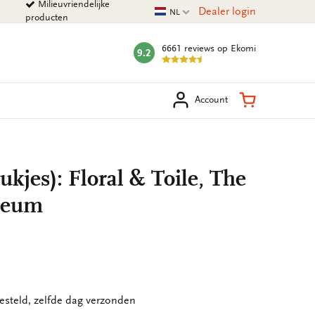
Milieuvriendelijke
Huidige taal
Dealer login
NL
producten
6661 reviews
op Ekomi
9.2
mark:
eken
Winkelman
Account
ukjes): Floral & Toile, The
seum
esteld, zelfde dag verzonden