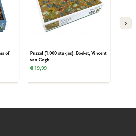
VOLG
ms of
Puzzel (1.000 stukjes): Boeket, Vincent
Puzzel 
van Gogh
parel - 
Vermeer
€ 19,99
€ 19,9