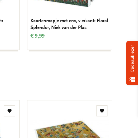
t:
Kaartenmapje met env, vierkant: Floral
Kaarten
Splendor, Niek van der Plas
Village
€ 9,99
€ 9,99
Cadeaukiezer
Toevoegen
Toevoegen
aan
aan
verlanglijst
verlanglijst