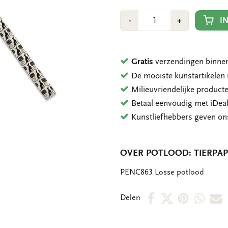
Aantal
Min
Plus
I
-
+
1
1
Gratis
verzendingen binnen
De mooiste kunstartikele
Milieuvriendelijke product
Betaal eenvoudig met iDeal
Kunstliefhebbers geven o
OVER POTLOOD: TIERPAP
OMSCHRIJVING
PENC863 Losse potlood
Deel
Deel
Deel
Deel
D
Delen
op
op
via
via
v