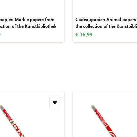
apier: Marble papers from
Cadeaupapier: Animal papers
ection of the Kunstbibliothek
the collection of the Kunstbibl
9
€ 16,99
Toevoegen
aan
verlanglijst