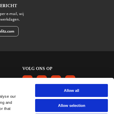
BERICHT
per e-mail, wij
 werkdagen.
litz.com
VOLG ONS OP
VOLGS ONS OP FACEBOOK
VOLG ONS OP INSTAGRAM
VOLG ONS OP LINKEDIN
VOLG ONS OP PINTERE
Allow all
alyse our
KLANTBEOORDELINGEN
ing and
Allow selection
r that
6655 reviews
9.2