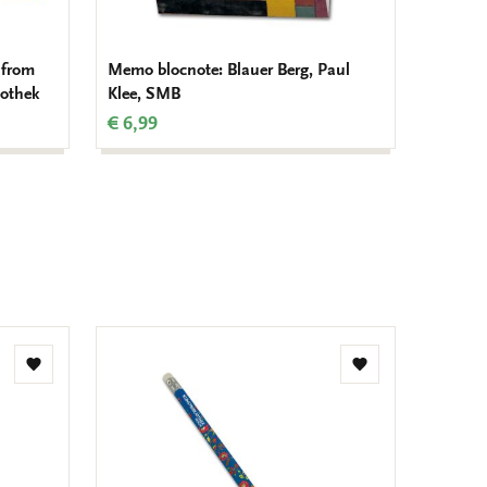
 from
Memo blocnote: Blauer Berg, Paul
Kaarten
iothek
Klee, SMB
Klee, 
€ 6,99
€ 9,99
Toevoegen
Toevoegen
aan
aan
verlanglijst
verlanglijst