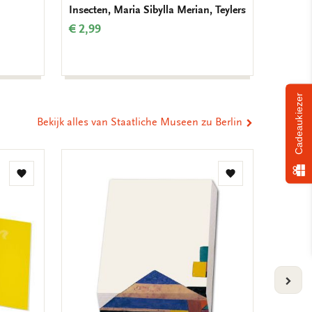
Insecten, Maria Sibylla Merian, Teylers
Verjaar
Krolle
€ 2,99
€ 9,99
Cadeaukiezer
Bekijk alles van Staatliche Museen zu Berlin
Toevoegen
Toevoegen
aan
aan
verlanglijst
verlanglijst
VOLG