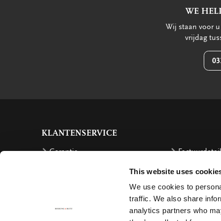
WE HEL
Wij staan voor 
vrijdag tu
03
KLANTENSERVICE
Garantie
Factuurdetai
Bestellen
Terugbetalin
This website uses cookie
Verzendkosten
Klachten
We use cookies to personal
traffic. We also share info
Bestelling retourneren
Annuleren
analytics partners who may
Bezorging
Contact