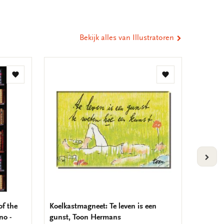
st
tsApp
-
ail
Bekijk alles van Illustratoren
Toevoegen
Toevoegen
aan
aan
verlanglijst
verlanglijst
VOLG
of the
Koelkastmagneet: Te leven is een
Koelka
no -
gunst, Toon Hermans
wereld 