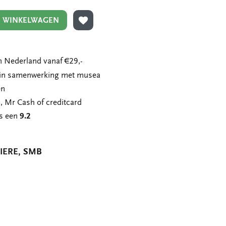
N WINKELWAGEN
TOEVOEGEN AAN VERLANGLIJST
 Nederland vanaf €29,-
n in samenwerking met musea
en
, Mr Cash of creditcard
ns een
9.2
IERE, SMB
eel
ia