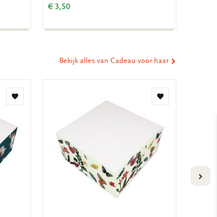
Schee
€ 3,50
€ 3,50
Bekijk alles van Cadeau voor haar
Toevoegen
Toevoegen
aan
aan
verlanglijst
verlanglijst
VOLG