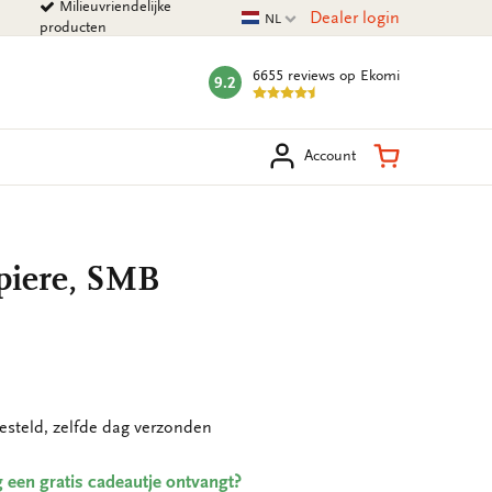
Milieuvriendelijke
Huidige taal
Dealer login
NL
producten
6655 reviews
op Ekomi
9.2
mark:
eken
Winkelman
Account
apiere, SMB
esteld, zelfde dag verzonden
ing een gratis cadeautje ontvangt?