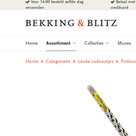
Voor 14:00 besteld zelfde dag
Betaal met 
Ga
verzonden
creditcard
naar
content
Bekking
&
Blitz
Uitgevers
(current)
Home
Assortiment
Collecties
Musea
B.V.
Home
Categorieën
Leuke cadeautjes
Potloo