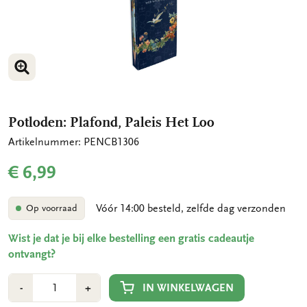
VERGROOT AFBEELDING
VERGROOT AFBEELDING
Potloden: Plafond, Paleis Het Loo
Artikelnummer: PENCB1306
€ 6,99
Vóór 14:00 besteld, zelfde dag verzonden
Op voorraad
Wist je dat je bij elke bestelling een gratis cadeautje
ontvangt?
Aantal
Min
Plus
IN WINKELWAGEN
-
+
1
1