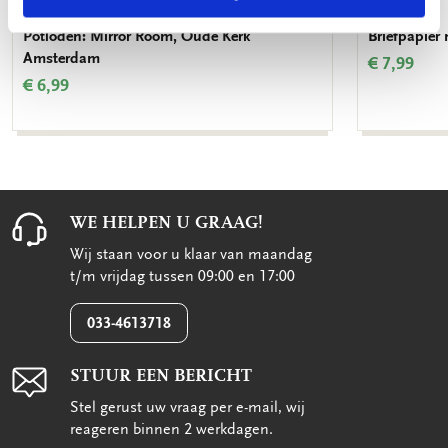
Potloden: Mirror Room, Oude Kerk
Briefpapier
Amsterdam
€ 7,99
€ 6,99
WE HELPEN U GRAAG!
Wij staan voor u klaar van maandag
t/m vrijdag tussen 09:00 en 17:00
033-4613718
STUUR EEN BERICHT
Stel gerust uw vraag per e-mail, wij
reageren binnen 2 werkdagen.