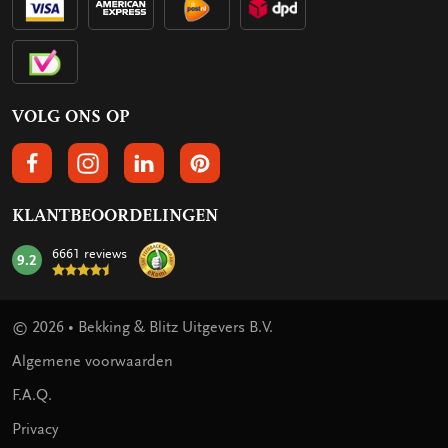
VOLG ONS OP
VOLGS ONS OP FACEBOOK
VOLG ONS OP INSTAGRAM
VOLG ONS OP LINKEDIN
VOLG ONS OP PINTEREST
KLANTBEOORDELINGEN
6661 reviews
9.2
mark:
© 2026 • Bekking & Blitz Uitgevers B.V.
Algemene voorwaarden
F.A.Q.
Privacy