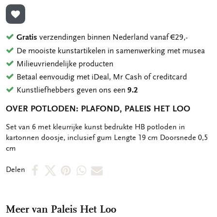
TOEVOEGEN AAN VERLANGLIJST
Gratis
verzendingen binnen Nederland vanaf €29,-
De mooiste kunstartikelen in samenwerking met musea
Milieuvriendelijke producten
Betaal eenvoudig met iDeal, Mr Cash of creditcard
Kunstliefhebbers geven ons een
9.2
OVER POTLODEN: PLAFOND, PALEIS HET LOO
OMSCHRIJVING
Set van 6 met kleurrijke kunst bedrukte HB potloden in
kartonnen doosje, inclusief gum Lengte 19 cm Doorsnede 0,5
cm
Deel
Deel
Deel
Deel
Deel
Delen
op
op
via
via
via
Facebook
X
Pinterest
WhatsApp
E-
Meer van Paleis Het Loo
mail