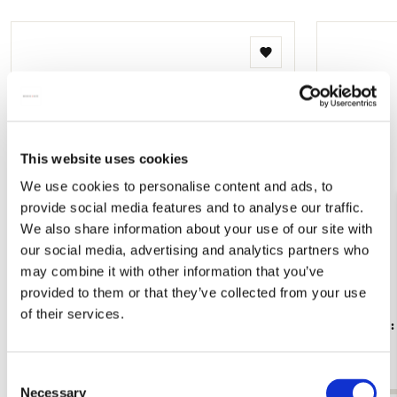
Toevoegen
aan
verlanglijst
This website uses cookies
We use cookies to personalise content and ads, to
provide social media features and to analyse our traffic.
We also share information about your use of our site with
our social media, advertising and analytics partners who
may combine it with other information that you’ve
provided to them or that they’ve collected from your use
of their services.
Vouwparaplu: Centrale hal, Paleis Het Loo
Reisspiegel
€ 27,50
€ 8,99
Consent
Necessary
Selection