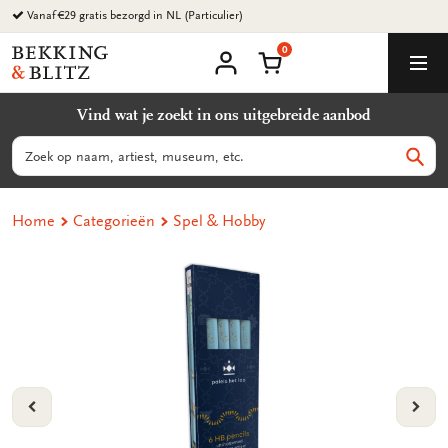
Ga
Vanaf €29 gratis bezorgd in NL (Particulier)
naar
0
content
Bekking
Winkelmand
Men
&
Mijn
account
Blitz
Vind wat je zoekt in ons uitgebreide aanbod
Uitgevers
B.V.
Zoeken
Zoek
Home
Categorieën
Spel & Hobby
VORIGE
VOL