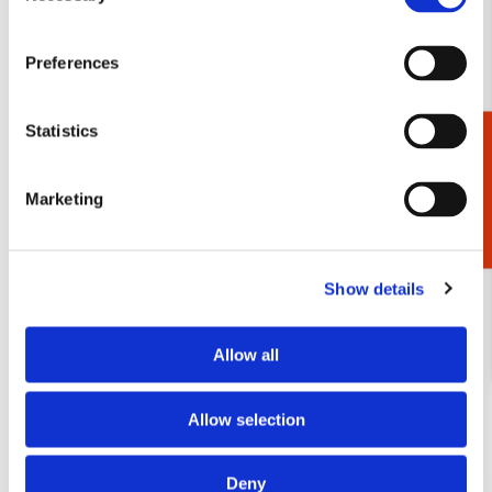
Bekijk alles van Paleis Het Loo
Preferences
Andere klanten bekeken ook
Statistics
Cadeaukiezer
Marketing
Toevoegen
aan
verlanglijst
Show details
Allow all
Allow selection
Deny