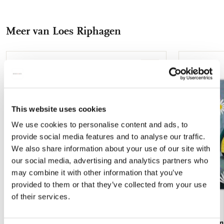
op
op
via
via
via
Facebook
X
Pinterest
WhatsApp
E-
Meer van Loes Riphagen
mail
Toevoegen
aan
verlanglijst
This website uses cookies
We use cookies to personalise content and ads, to
provide social media features and to analyse our traffic.
We also share information about your use of our site with
our social media, advertising and analytics partners who
may combine it with other information that you’ve
provided to them or that they’ve collected from your use
of their services.
Kaartenmapje met env, vierkant: Kom mee,
Poster: Kom