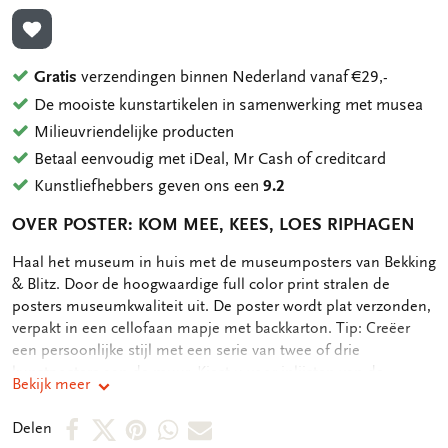
TOEVOEGEN AAN VERLANGLIJST
Gratis
verzendingen binnen Nederland vanaf €29,-
De mooiste kunstartikelen in samenwerking met musea
Milieuvriendelijke producten
Betaal eenvoudig met iDeal, Mr Cash of creditcard
Kunstliefhebbers geven ons een
9.2
OVER POSTER: KOM MEE, KEES, LOES RIPHAGEN
OMSCHRIJVING
Haal het museum in huis met de museumposters van Bekking
& Blitz. Door de hoogwaardige full color print stralen de
posters museumkwaliteit uit. De poster wordt plat verzonden,
verpakt in een cellofaan mapje met backkarton. Tip: Creëer
een persoonlijke stijl met een serie van twee of drie
kunstposters aan de muur. Kiest u voor inlijsten van de
Bekijk meer
posters, neem dan lijsten in dezelfde kleur om eenheid te
bewaren. Afmeting 30 x 40 cm 250 grms papier Mat-
Deel
Deel
Deel
Deel
Deel
Delen
gelamineerd