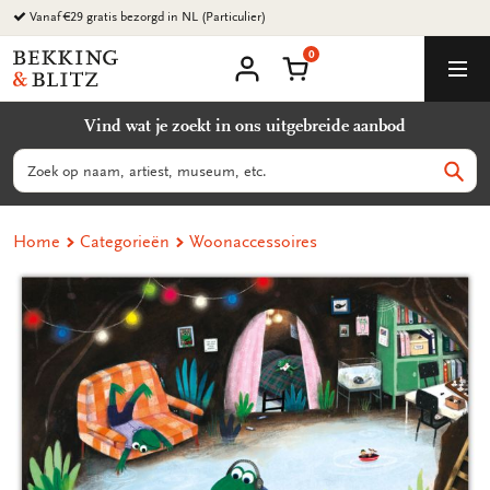
Ga
Vanaf €29 gratis bezorgd in NL (Particulier)
naar
0
content
Bekking
Winkelmand
Men
&
Mijn
account
Blitz
Vind wat je zoekt in ons uitgebreide aanbod
Uitgevers
B.V.
Zoeken
Zoek
Home
Categorieën
Woonaccessoires