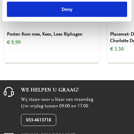
Deny
Poster: Kom mee, Kees, Loes Riphagen
Placemat: D
Charlotte 
€ 9,99
€ 3,50
WE HELPEN U GRAAG!
Wij staan voor u klaar van maandag
t/m vrijdag tussen 09:00 en 17:00
033-4613718