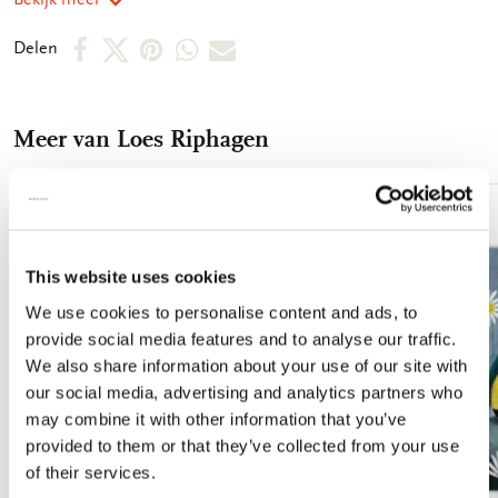
posters, neem dan lijsten in dezelfde kleur om eenheid te
bewaren. Afmeting 30 x 40 cm 250 grms papier Mat-
Deel
Deel
Deel
Deel
Deel
Delen
gelamineerd
op
op
via
via
via
Facebook
X
Pinterest
WhatsApp
E-
Meer van Loes Riphagen
mail
Toevoegen
aan
verlanglijst
This website uses cookies
We use cookies to personalise content and ads, to
provide social media features and to analyse our traffic.
We also share information about your use of our site with
our social media, advertising and analytics partners who
may combine it with other information that you’ve
provided to them or that they’ve collected from your use
of their services.