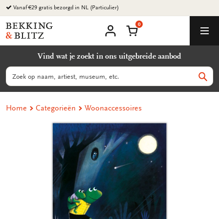
Ga
Vanaf €29 gratis bezorgd in NL (Particulier)
naar
0
content
Bekking
Winkelmand
Men
&
Mijn
account
Blitz
Vind wat je zoekt in ons uitgebreide aanbod
Uitgevers
B.V.
Zoeken
Zoek
Home
Categorieën
Woonaccessoires