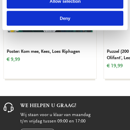
Allow selection
Deny
Poster: Kom mee, Kees, Loes Riphagen
Puzzel (200 
Olifant', L
€ 9,99
€ 19,99
WE HELPEN U GRAAG!
Wij staan voor u klaar van maandag
t/m vrijdag tussen 09:00 en 17:00