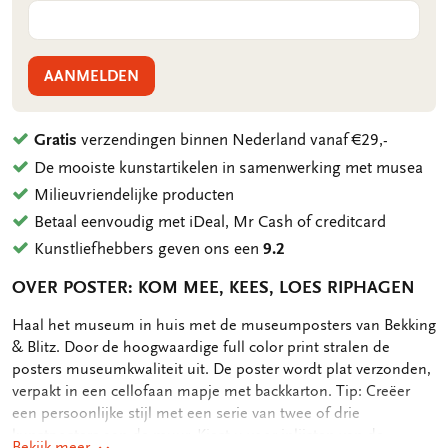
AANMELDEN
Gratis
verzendingen binnen Nederland vanaf €29,-
De mooiste kunstartikelen in samenwerking met musea
Milieuvriendelijke producten
Betaal eenvoudig met iDeal, Mr Cash of creditcard
Kunstliefhebbers geven ons een
9.2
OVER POSTER: KOM MEE, KEES, LOES RIPHAGEN
OMSCHRIJVING
Haal het museum in huis met de museumposters van Bekking
& Blitz. Door de hoogwaardige full color print stralen de
posters museumkwaliteit uit. De poster wordt plat verzonden,
verpakt in een cellofaan mapje met backkarton. Tip: Creëer
een persoonlijke stijl met een serie van twee of drie
kunstposters aan de muur. Kiest u voor inlijsten van de
Bekijk meer