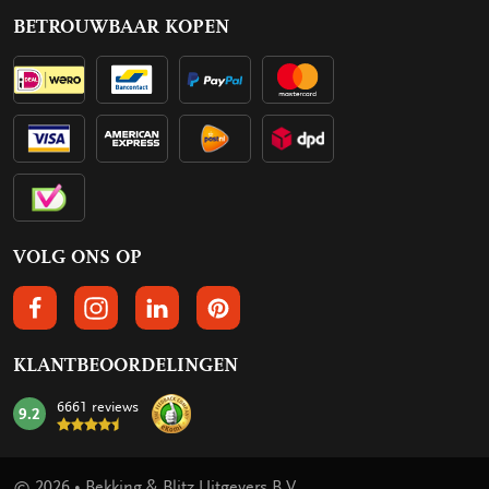
BETROUWBAAR KOPEN
VOLG ONS OP
VOLGS ONS OP FACEBOOK
VOLG ONS OP INSTAGRAM
VOLG ONS OP LINKEDIN
VOLG ONS OP PINTEREST
KLANTBEOORDELINGEN
6661 reviews
9.2
mark:
© 2026 • Bekking & Blitz Uitgevers B.V.