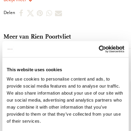
posters, neem dan lijsten in dezelfde kleur om eenheid te
bewaren. Afmeting 30 x 40 cm 250 grms papier Mat-
Deel
Deel
Deel
Deel
Deel
Delen
gelamineerd
op
op
via
via
via
Facebook
X
Pinterest
WhatsApp
E-
Meer van Rien Poortvliet
mail
Toevoegen
aan
This website uses cookies
verlanglijst
We use cookies to personalise content and ads, to
provide social media features and to analyse our traffic.
We also share information about your use of our site with
our social media, advertising and analytics partners who
may combine it with other information that you’ve
provided to them or that they’ve collected from your use
of their services.