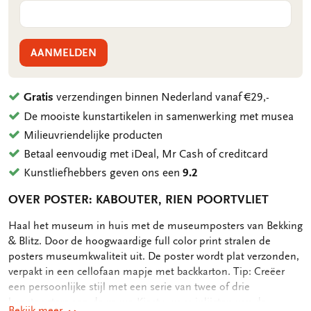
AANMELDEN
Gratis
verzendingen binnen Nederland vanaf €29,-
De mooiste kunstartikelen in samenwerking met musea
Milieuvriendelijke producten
Betaal eenvoudig met iDeal, Mr Cash of creditcard
Kunstliefhebbers geven ons een
9.2
OVER POSTER: KABOUTER, RIEN POORTVLIET
OMSCHRIJVING
Haal het museum in huis met de museumposters van Bekking
& Blitz. Door de hoogwaardige full color print stralen de
posters museumkwaliteit uit. De poster wordt plat verzonden,
verpakt in een cellofaan mapje met backkarton. Tip: Creëer
een persoonlijke stijl met een serie van twee of drie
kunstposters aan de muur. Kiest u voor inlijsten van de
Bekijk meer