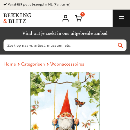
Ga
Vanaf €29 gratis bezorgd in NL (Particulier)
naar
0
content
Bekking
Winkelmand
Men
&
Mijn
account
Blitz
Vind wat je zoekt in ons uitgebreide aanbod
Uitgevers
B.V.
Zoeken
Zoek
Home
Categorieën
Woonaccessoires