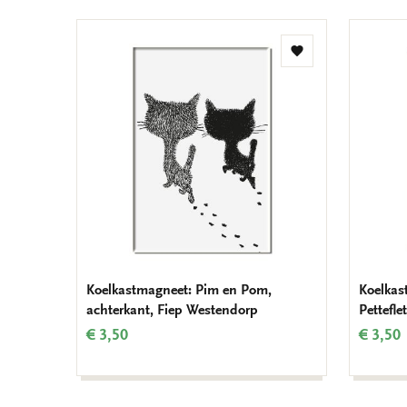
Toevoegen
aan
verlanglijst
Koelkastmagneet: Pim en Pom,
Koelkas
achterkant, Fiep Westendorp
Pettefle
€ 3,50
€ 3,50