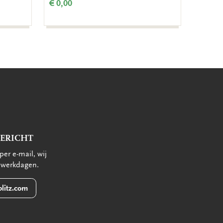
€ 0,00
€ 0,00
BERICHT
per e-mail, wij
 werkdagen.
litz.com