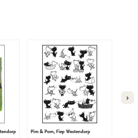
VOLG
stendorp
Pim & Pom, Fiep Westendorp
Pluk, 