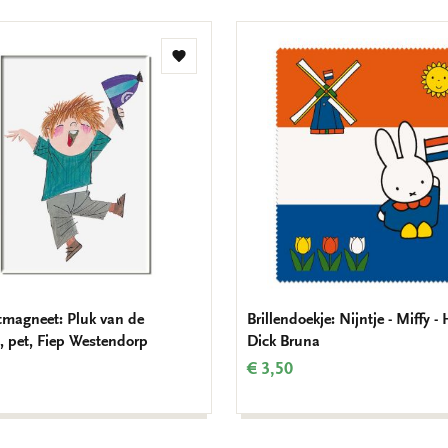
badkamerkastje. De meer dan d
voor de animatieserie De avon
Cinekid Award voor het beste 
Toevoegen
aan
verlanglijst
tmagneet: Pluk van de
Brillendoekje: Nijntje - Miffy -
t, pet, Fiep Westendorp
Dick Bruna
€ 3,50