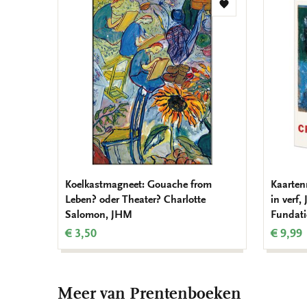
Toevoegen
aan
verlanglijst
Koelkastmagneet: Gouache from
Kaarten
Leben? oder Theater? Charlotte
in verf
Salomon, JHM
Fundati
€ 3,50
€ 9,99
Meer van Prentenboeken