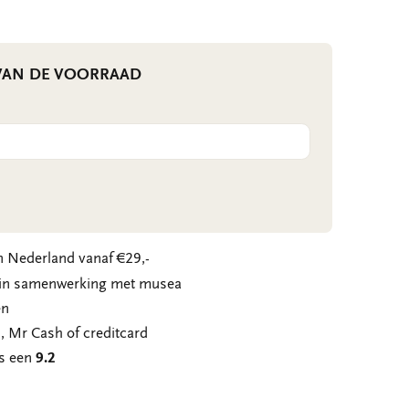
 VAN DE VOORRAAD
 Nederland vanaf €29,-
n in samenwerking met musea
en
, Mr Cash of creditcard
ns een
9.2