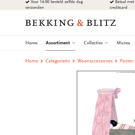
Voor 14:00 besteld zelfde dag
Betaal met 
Ga
verzonden
creditcard
naar
content
Bekking
&
Blitz
Uitgevers
(current)
Home
Assortiment
Collecties
Musea
B.V.
Home
Categorieën
Woonaccessoires
Poster: