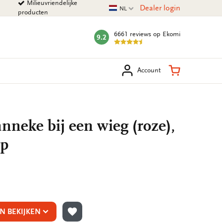
Milieuvriendelijke
Huidige taal
Dealer login
NL
producten
6661 reviews
op Ekomi
9.2
mark:
eken
Winkelman
Account
anneke bij een wieg (roze),
rp
N BEKIJKEN
TOEVOEGEN AAN VERLANGLIJST