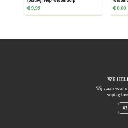
(blauw), Fiep Westendorp
Westen
€ 9,99
€ 0,00
WE HEL
Wij staan voor 
vrijdag tu
03