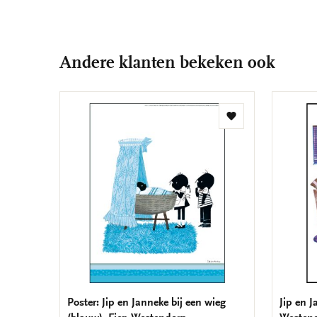
Andere klanten bekeken ook
Toevoegen
aan
verlanglijst
Poster: Jip en Janneke bij een wieg
Jip en J