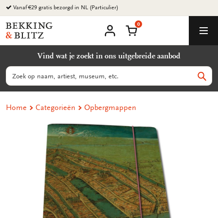
Ga
Vanaf €29 gratis bezorgd in NL (Particulier)
naar
0
content
Bekking
Winkelmand
Men
&
Mijn
account
Blitz
Vind wat je zoekt in ons uitgebreide aanbod
Uitgevers
B.V.
Zoeken
Zoek
Home
Categorieën
Opbergmappen