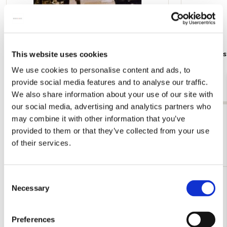
Poster: Frans Koppelaar, Tichelstraat
Poster: Kee
This website uses cookies
gracht
€ 9,99
We use cookies to personalise content and ads, to
€ 9,99
provide social media features and to analyse our traffic.
We also share information about your use of our site with
our social media, advertising and analytics partners who
Bekijk alles van Cadeau voor hem
may combine it with other information that you’ve
provided to them or that they’ve collected from your use
of their services.
Meer van Schilderkunst
Consent
Toevoegen
Necessary
Selection
aan
verlanglijst
Preferences