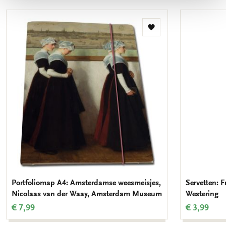
Toevoegen
aan
verlanglijst
Portfoliomap A4: Amsterdamse weesmeisjes,
Servetten: F
Nicolaas van der Waay, Amsterdam Museum
Westering
€ 7,99
€ 3,99