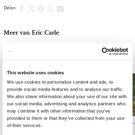
Deel
Deel
Deel
Deel
Deel
Delen
op
op
via
via
via
Facebook
X
Pinterest
WhatsApp
E-
Meer van Eric Carle
mail
Toevoegen
aan
verlanglijst
This website uses cookies
We use cookies to personalise content and ads, to
provide social media features and to analyse our traffic.
We also share information about your use of our site with
our social media, advertising and analytics partners who
may combine it with other information that you’ve
provided to them or that they’ve collected from your use
of their services.