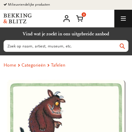
Ga
Milieuvriendelijke producten
naar
0
content
Bekking
Winkelmand
Men
&
Mijn
account
Blitz
Vind wat je zoekt in ons uitgebreide aanbod
Uitgevers
B.V.
Zoeken
Zoek
Home
Categorieën
Tafelen