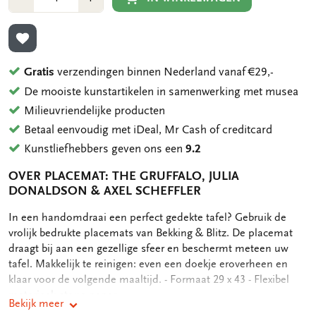
1
1
TOEVOEGEN AAN VERLANGLIJST
Gratis
verzendingen binnen Nederland vanaf €29,-
De mooiste kunstartikelen in samenwerking met musea
Milieuvriendelijke producten
Betaal eenvoudig met iDeal, Mr Cash of creditcard
Kunstliefhebbers geven ons een
9.2
OVER PLACEMAT: THE GRUFFALO, JULIA
DONALDSON & AXEL SCHEFFLER
OMSCHRIJVING
In een handomdraai een perfect gedekte tafel? Gebruik de
vrolijk bedrukte placemats van Bekking & Blitz. De placemat
draagt bij aan een gezellige sfeer en beschermt meteen uw
tafel. Makkelijk te reinigen: even een doekje eroverheen en
klaar voor de volgende maaltijd. - Formaat 29 x 43 - Flexibel
materiaal: stone paper
Bekijk meer