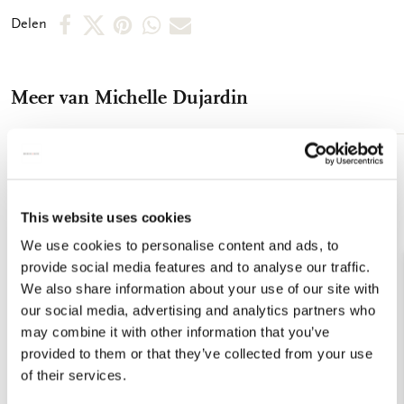
Deel
Deel
Deel
Deel
Deel
Delen
op
op
via
via
via
Facebook
X
Pinterest
WhatsApp
E-
Meer van Michelle Dujardin
mail
Toevoegen
aan
verlanglijst
This website uses cookies
We use cookies to personalise content and ads, to
provide social media features and to analyse our traffic.
We also share information about your use of our site with
our social media, advertising and analytics partners who
may combine it with other information that you’ve
provided to them or that they’ve collected from your use
of their services.