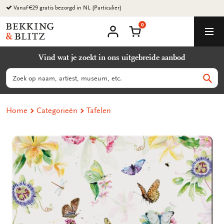
Ga
Vanaf €29 gratis bezorgd in NL (Particulier)
naar
0
content
Bekking
Winkelmand
Men
&
Mijn
account
Blitz
Vind wat je zoekt in ons uitgebreide aanbod
Uitgevers
B.V.
Zoeken
Zoek
Home
Categorieën
Tafelen