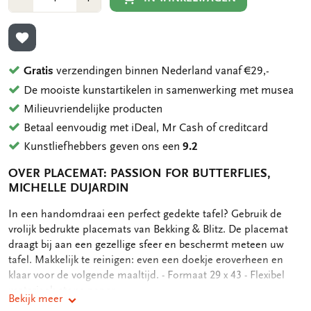
1
1
TOEVOEGEN AAN VERLANGLIJST
Gratis
verzendingen binnen Nederland vanaf €29,-
De mooiste kunstartikelen in samenwerking met musea
Milieuvriendelijke producten
Betaal eenvoudig met iDeal, Mr Cash of creditcard
Kunstliefhebbers geven ons een
9.2
OVER PLACEMAT: PASSION FOR BUTTERFLIES,
MICHELLE DUJARDIN
OMSCHRIJVING
In een handomdraai een perfect gedekte tafel? Gebruik de
vrolijk bedrukte placemats van Bekking & Blitz. De placemat
draagt bij aan een gezellige sfeer en beschermt meteen uw
tafel. Makkelijk te reinigen: even een doekje eroverheen en
klaar voor de volgende maaltijd. - Formaat 29 x 43 - Flexibel
materiaal: stone paper
Bekijk meer