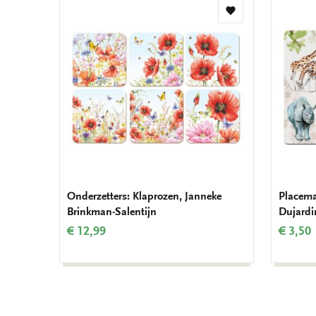
Toevoegen
aan
verlanglijst
Onderzetters: Klaprozen, Janneke
Placema
Brinkman-Salentijn
Dujardi
€ 12,99
€ 3,50