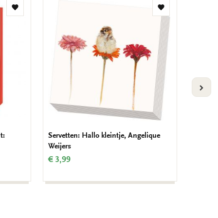
Toevoegen
Toevoegen
aan
aan
verlanglijst
verlanglijst
VOLG
t:
Servetten: Hallo kleintje, Angelique
Dienbla
Weijers
Brinkm
€ 3,99
€ 17,9