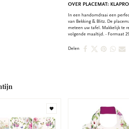
OVER PLACEMAT: KLAPRO
OMSCHRIJVING
In een handomdraai een perfect
van Bekking & Blitz. De placema
meteen uw tafel. Makkelijk te r
volgende maaltijd. - Formaat 29 
Deel
Deel
Deel
Deel
D
Delen
op
op
via
via
v
Facebook
X
Pintere
Wha
E
m
tijn
Toevoegen
aan
verlanglijst