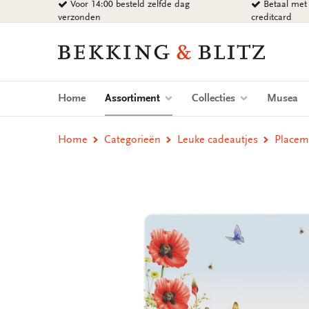
Voor 14:00 besteld zelfde dag
Betaal met 
Ga
verzonden
creditcard
naar
content
Bekking
&
Blitz
Uitgevers
(current)
Home
Assortiment
Collecties
Musea
B.V.
Home
Categorieën
Leuke cadeautjes
Placema