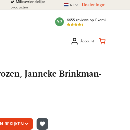
Milieuvriendelijke
Huidige taal
Dealer login
NL
producten
6655 reviews
op Ekomi
9.2
mark:
eken
Winkelman
Account
rozen, Janneke Brinkman-
N BEKIJKEN
TOEVOEGEN AAN VERLANGLIJST