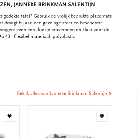
ZEN, JANNEKE BRINKMAN-SALENTIJN
 gedekte tafel? Gebruik de vrolijk bedrukte placemats
t draagt bij aan een gezellige sfeer en beschermt
einigen: even een doekje eroverheen en klaar voor de
x 43 - Flexibel materiaal: polyplastic
eel
ia
st
tsApp
-
ail
Bekijk alles van Janneke Brinkman-Salentijn
Toevoegen
Toevoegen
aan
aan
verlanglijst
verlanglijst