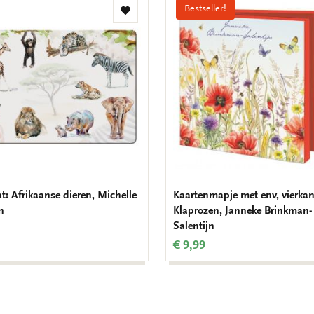
Bestseller!
Toevoegen
aan
verlanglijst
t: Afrikaanse dieren, Michelle
Kaartenmapje met env, vierkan
n
Klaprozen, Janneke Brinkman-
Salentijn
€ 9,99