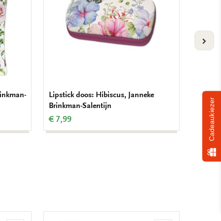
VOLG
rinkman-
Lipstick doos: Hibiscus, Janneke
Memo b
Cadeaukiezer
Brinkman-Salentijn
Brinkm
€ 7,99
€ 6,99