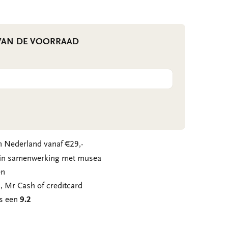
 VAN DE VOORRAAD
 Nederland vanaf €29,-
n in samenwerking met musea
en
, Mr Cash of creditcard
ns een
9.2