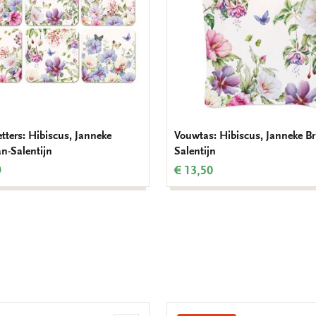
tters: Hibiscus, Janneke
Vouwtas: Hibiscus, Janneke B
n-Salentijn
Salentijn
9
€ 13,50