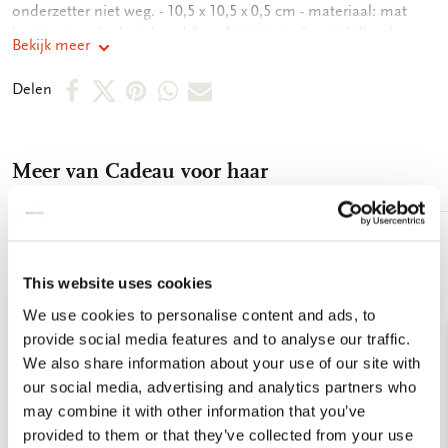
onderzetter niet weg. - 10,5 x 10,5 x 0,5 cm - materiaal: mat
laminaat op kurk - inhoud 6 onderzetters - 6 verschillende
Bekijk meer
motieven
Deel
Deel
Deel
Deel
Deel
Delen
op
op
via
via
via
Facebook
X
Pinterest
WhatsApp
E-
Meer van Cadeau voor haar
mail
Toevoegen
aan
This website uses cookies
verlanglijst
We use cookies to personalise content and ads, to
provide social media features and to analyse our traffic.
We also share information about your use of our site with
our social media, advertising and analytics partners who
may combine it with other information that you’ve
provided to them or that they’ve collected from your use