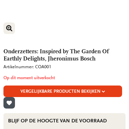
VERGROOT AFBEELDING
VERGROOT AFBEELDING
Onderzetters: Inspired by The Garden Of
Earthly Delights, Jheronimus Bosch
Artikelnummer: COA001
Op dit moment uitverkocht
VERGELIJKBARE PRODUCTEN BEKIJKEN
TOEVOEGEN AAN VERLANGLIJST
BLIJF OP DE HOOGTE VAN DE VOORRAAD