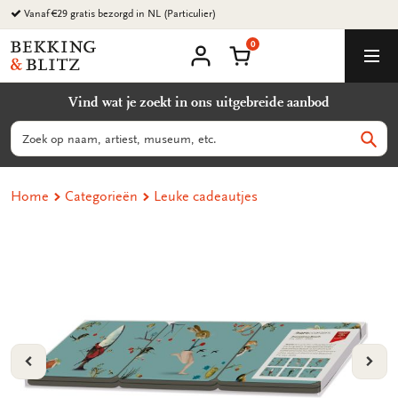
Ga
Vanaf €29 gratis bezorgd in NL (Particulier)
naar
0
content
Bekking
Winkelmand
Men
&
Mijn
account
Blitz
Vind wat je zoekt in ons uitgebreide aanbod
Uitgevers
B.V.
Zoeken
Zoek
Home
Categorieën
Leuke cadeautjes
VORIGE
VOL