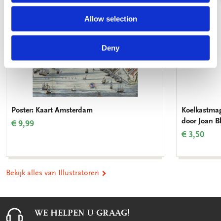
Allow selection
Deny
Poster: Kaart Amsterdam
Koelkastmag
door Joan 
€ 9,99
€ 3,50
Bekijk alles van Illustratoren
WE HELPEN U GRAAG!