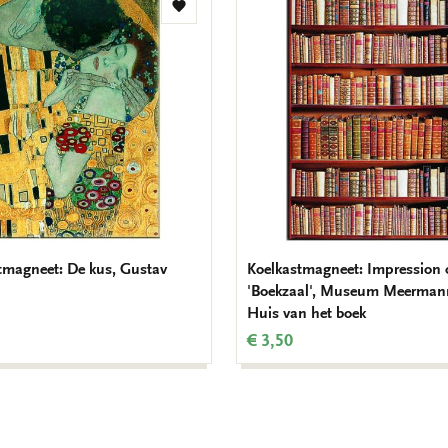
Toevoegen
aan
verlanglijst
tmagneet: De kus, Gustav
Koelkastmagneet: Impression 
'Boekzaal', Museum Meerman
Huis van het boek
€ 3,50