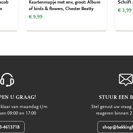
Jacob
Kaartenmapje met env, groot: Album
Schrift
m
of birds & flowers, Chester Beatty
€ 3,99
€ 9,99
PEN U GRAAG!
STUUR EEN 
u klaar van maandag t/m
Stel gerust uw vraag 
ssen 09:00 en 17:00
reageren binnen 2
3-4613718
shop@bekkingb