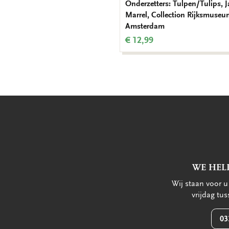
Onderzetters: Tulpen/Tulips, 
Marrel, Collection Rijksmuseu
Amsterdam
€ 12,99
WE HEL
Wij staan voor 
vrijdag tu
03