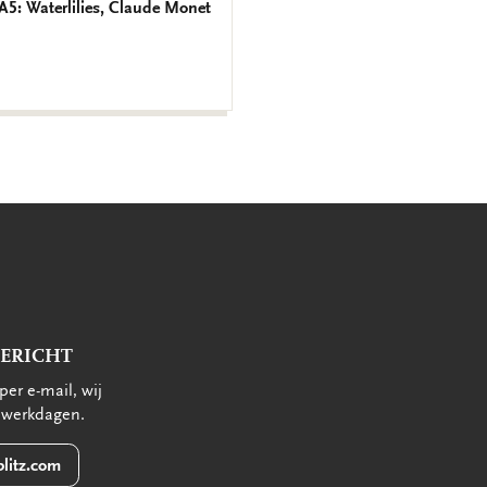
 A5: Waterlilies, Claude Monet
BERICHT
per e-mail, wij
 werkdagen.
litz.com