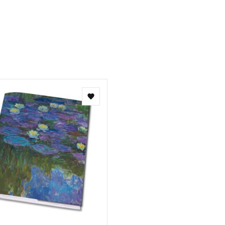
Toevoegen
aan
verlanglijst