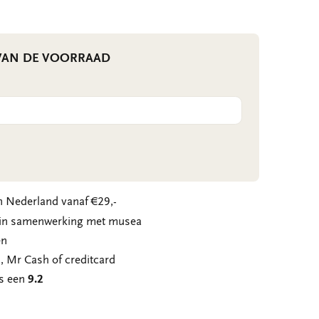
 VAN DE VOORRAAD
 Nederland vanaf €29,-
n in samenwerking met musea
en
, Mr Cash of creditcard
ns een
9.2