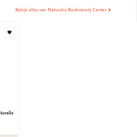
Bekijk alles van Naturalis Biodiversity Center
Toevoegen
aan
verlanglijst
turalis