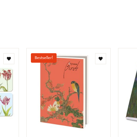
Bestseller!
Toevoegen
Toevoegen
aan
aan
verlanglijst
verlanglijst