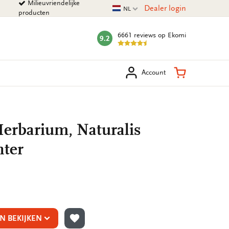
Milieuvriendelijke
Huidige taal
Dealer login
NL
producten
6661 reviews
op Ekomi
9.2
mark:
eken
Winkelman
Account
Herbarium, Naturalis
nter
N BEKIJKEN
TOEVOEGEN AAN VERLANGLIJST