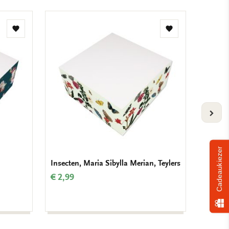
Toevoegen
Toevoegen
aan
aan
verlanglijst
verlanglijst
VOLG
Cadeaukiezer
Insecten, Maria Sibylla Merian, Teylers
Verjaar
Krolle
€ 2,99
€ 9,99