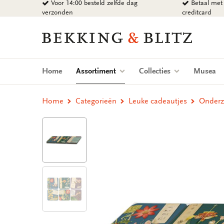
Voor 14:00 besteld zelfde dag
Betaal met 
Ga
verzonden
creditcard
naar
content
Bekking
&
Blitz
Uitgevers
(current)
Home
Assortiment
Collecties
Musea
B.V.
Home
Categorieën
Leuke cadeautjes
Onderze