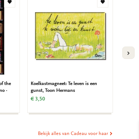
Toevoegen
Toevoegen
aan
aan
verlanglijst
verlanglijst
VOLG
of the
Koelkastmagneet: Te leven is een
Koelka
no -
gunst, Toon Hermans
wereld 
Schee
€ 3,50
€ 3,50
Bekijk alles van Cadeau voor haar