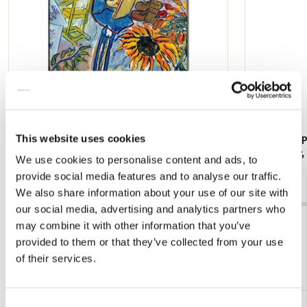
Koelkastmagneet: Gouache from Leben? oder
Kaartenmapje
This website uses cookies
Theater? Charlotte Salomon, JHM
Jan Cremer
We use cookies to personalise content and ads, to
€ 3,50
€ 9,99
provide social media features and to analyse our traffic.
We also share information about your use of our site with
our social media, advertising and analytics partners who
Bekijk alles van Cadeau voor haar
may combine it with other information that you’ve
provided to them or that they’ve collected from your use
of their services.
Meer van Teylers Museum
Consent