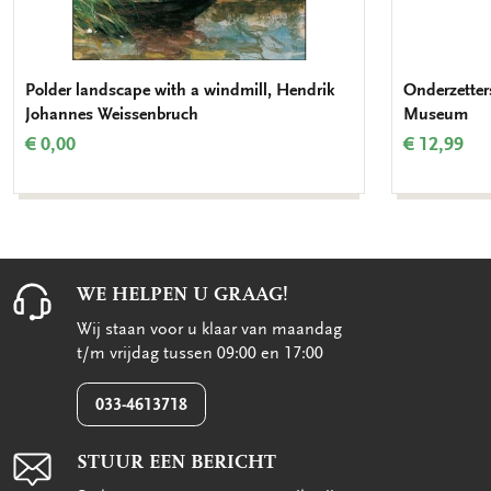
Polder landscape with a windmill, Hendrik
Onderzetters
Johannes Weissenbruch
Museum
€ 0,00
€ 12,99
WE HELPEN U GRAAG!
Wij staan voor u klaar van maandag
t/m vrijdag tussen 09:00 en 17:00
033-4613718
STUUR EEN BERICHT