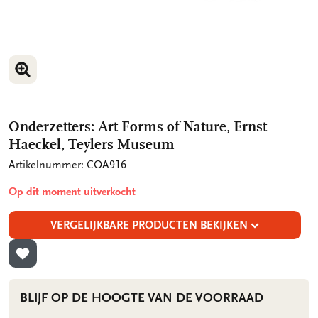
VERGROOT AFBEELDING
VERGROOT AFBEELDING
Onderzetters: Art Forms of Nature, Ernst
Haeckel, Teylers Museum
Artikelnummer: COA916
Op dit moment uitverkocht
VERGELIJKBARE PRODUCTEN BEKIJKEN
TOEVOEGEN AAN VERLANGLIJST
BLIJF OP DE HOOGTE VAN DE VOORRAAD