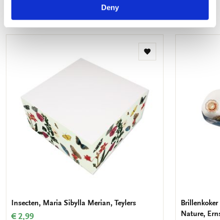
Deny
Meer van naturalisme
Toevoegen
aan
verlanglijst
Insecten, Maria Sibylla Merian, Teylers
Brillenkoker
Nature, Ern
€ 2,99