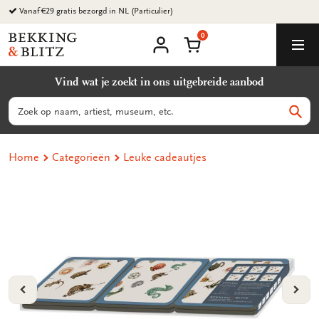
Ga
Vanaf €29 gratis bezorgd in NL (Particulier)
naar
0
content
Bekking
Winkelmand
Men
&
Mijn
account
Blitz
Vind wat je zoekt in ons uitgebreide aanbod
Uitgevers
B.V.
Zoeken
Zoek
Home
Categorieën
Leuke cadeautjes
VORIGE
VOL