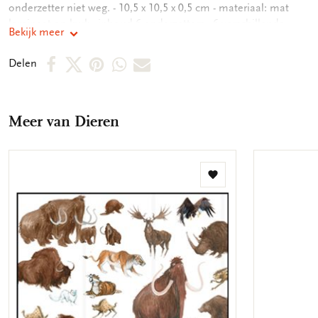
onderzetter niet weg. - 10,5 x 10,5 x 0,5 cm - materiaal: mat
laminaat op kurk - inhoud 6 onderzetters - 6 verschillende
Bekijk meer
motieven
Deel
Deel
Deel
Deel
Deel
Delen
op
op
via
via
via
Facebook
X
Pinterest
WhatsApp
E-
Meer van Dieren
mail
Toevoegen
aan
verlanglijst