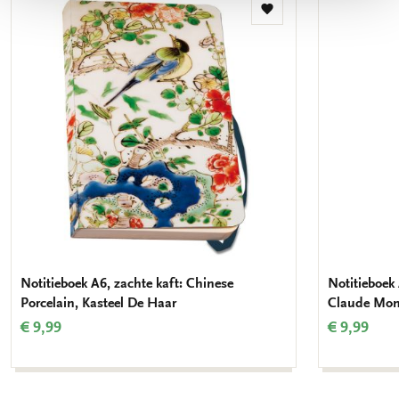
Toevoegen
aan
verlanglijst
Notitieboek A6, zachte kaft: Chinese
Notitieboek 
Porcelain, Kasteel De Haar
Claude Mon
€ 9,99
€ 9,99