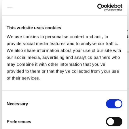
This website uses cookies
Notitieboek A6, zachte kaft: Chinese
Brillenkoker
We use cookies to personalise content and ads, to
Porcelain, Kasteel De Haar
Porcelain, 
provide social media features and to analyse our traffic.
€ 9,99
€ 12,99
We also share information about your use of our site with
our social media, advertising and analytics partners who
Bekijk alles van Kasteel de Haar
may combine it with other information that you’ve
provided to them or that they’ve collected from your use
Meer van William Morris
of their services.
Consent
Toevoegen
Necessary
Selection
aan
verlanglijst
Preferences