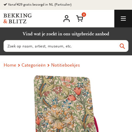
Ga
Vanaf €29 gratis bezorgd in NL (Particulier)
naar
0
content
Bekking
Winkelmand
Men
&
Mijn
account
Blitz
Vind wat je zoekt in ons uitgebreide aanbod
Uitgevers
B.V.
Zoeken
Zoek
Home
Categorieën
Notitieboekjes