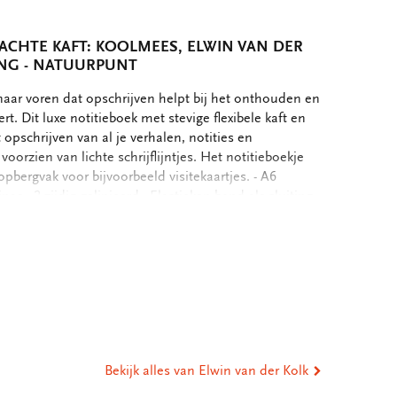
ZACHTE KAFT: KOOLMEES, ELWIN VAN DER
NG - NATUURPUNT
aar voren dat opschrijven helpt bij het onthouden en
rt. Dit luxe notitieboek met stevige flexibele kaft en
 opschrijven van al je verhalen, notities en
voorzien van lichte schrijflijntjes. Het notitieboekje
pbergvak voor bijvoorbeeld visitekaartjes. - A6
as - 2-zijdig gelinieerd - Elastieken band als sluiting -
flexibele kaft - Mat-gelamineerde kaft - 100 grms
ewicht: 108 gram Uw aankoop is een cadeau voor de
eel
ge! www.vogelbescherming.nl **OVER DE KUNSTENAAR,
 en natuurschilder Elwin van der Kolk (1972),
ia
p jonge leeftijd al gefascineerd door de natuur om
st
tsApp
-
jn jeugd bracht hij door met vogels kijken en vogels
s hetzelfde, al werden zijn kleurpotloden ingeruild
ail
dertussen mag hij zich één van de bekendste
Bekijk alles van Elwin van der Kolk
oemen en maakt hij illustraties voor talloze
herming, SOVON en KNNV-uitgeverij. Illustraties In