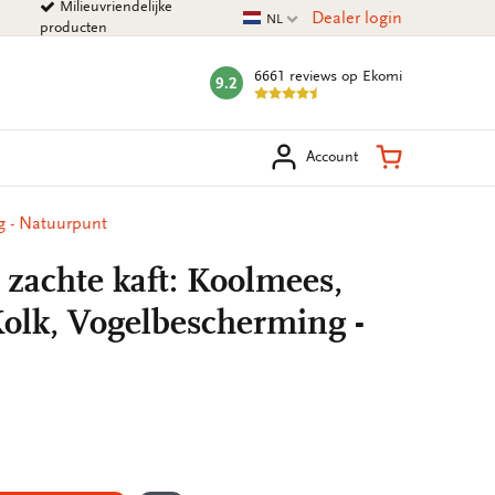
Milieuvriendelijke
Huidige taal
Dealer login
NL
producten
6661 reviews
op Ekomi
9.2
mark:
eken
Winkelman
Account
g - Natuurpunt
 zachte kaft: Koolmees,
Kolk, Vogelbescherming -