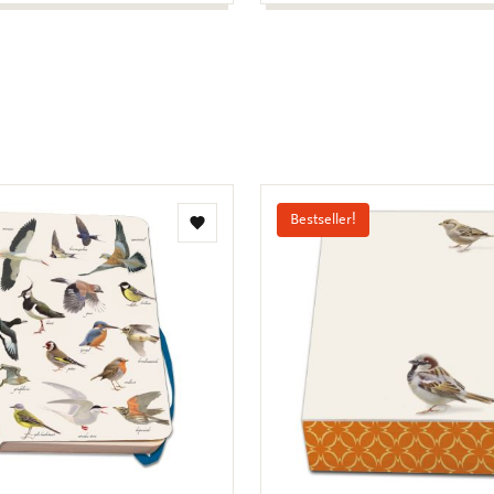
Bestseller!
Toevoegen
aan
verlanglijst