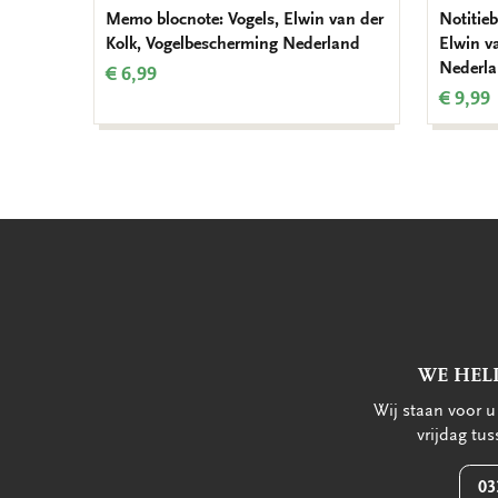
Memo blocnote: Vogels, Elwin van der
Notitieb
Kolk, Vogelbescherming Nederland
Elwin v
Nederl
€ 6,99
€ 9,99
WE HEL
Wij staan voor 
vrijdag tu
03