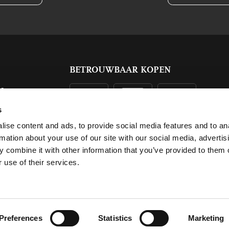
BETROUWBAAR KOPEN
ls
g
s
ise content and ads, to provide social media features and to an
rmation about your use of our site with our social media, advertis
 combine it with other information that you’ve provided to them o
 use of their services.
Preferences
Statistics
Marketing
Algemene voorwaarden
F.A.Q.
Privacy
Sitemap