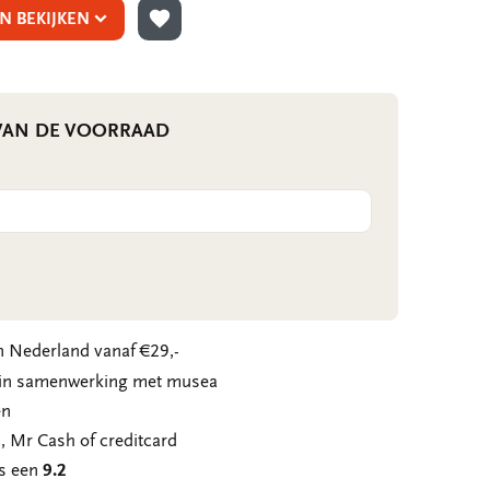
N BEKIJKEN
TOEVOEGEN AAN VERLANGLIJST
 VAN DE VOORRAAD
 Nederland vanaf €29,-
n in samenwerking met musea
en
, Mr Cash of creditcard
ns een
9.2