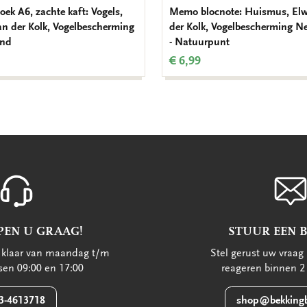
oek A6, zachte kaft: Vogels,
Memo blocnote: Huismus, Elw
an der Kolk, Vogelbescherming
der Kolk, Vogelbescherming N
and
- Natuurpunt
€ 6,99
PEN U GRAAG!
STUUR EEN 
u klaar van maandag t/m
Stel gerust uw vraag 
ssen 09:00 en 17:00
reageren binnen 2
3-4613718
shop@bekkingb