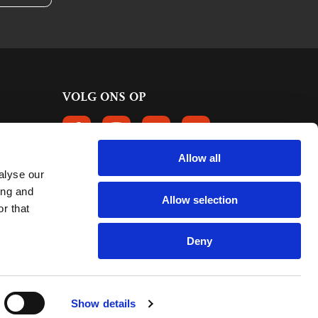
VOLG ONS OP
VOLGS ONS OP FACEBOOK
VOLG ONS OP INSTAGRAM
VOLG ONS OP LINKEDIN
VOLG ONS OP PINTERE
Allow all
alyse our
KLANTBEOORDELINGEN
ing and
Allow selection
r that
6661 reviews
9.2
mark:
Deny
Show details
Cookies
Website: OrangeTalent