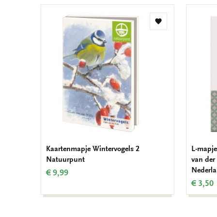
Toevoegen
aan
verlanglijst
Kaartenmapje Wintervogels 2
L-mapje
Natuurpunt
van der
Nederla
€ 9,99
€ 3,50