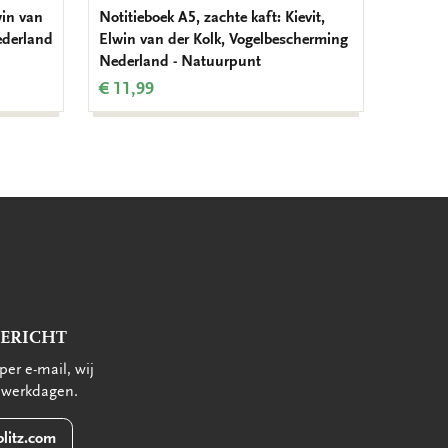
in van
Notitieboek A5, zachte kaft: Kievit,
Memo bl
ederland
Elwin van der Kolk, Vogelbescherming
Kolk, V
Nederland - Natuurpunt
Natuur
€ 11,99
€ 6,99
BERICHT
per e-mail, wij
 werkdagen.
litz.com