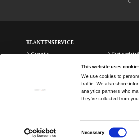
KLANTENSERVICE
Garantie
Factuurdetai
Bestellen
Terugbetalin
This website uses cookie
Verzendkosten
Klachten
We use cookies to personal
Bestelling retourneren
Annuleren
traffic. We also share info
analytics partners who may
Bezorging
Contact
they’ve collected from your
Betalen
Consent
Necessary
Selection
© 2026 • Bekking & Blitz Uitgevers B.V.