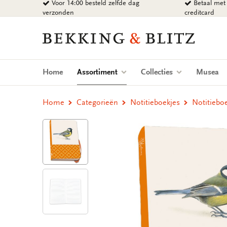
Voor 14:00 besteld zelfde dag
Betaal met 
Ga
verzonden
creditcard
naar
content
Bekking
&
Blitz
Uitgevers
(current)
Home
Assortiment
Collecties
Musea
B.V.
Home
Categorieën
Notitieboekjes
Notitiebo