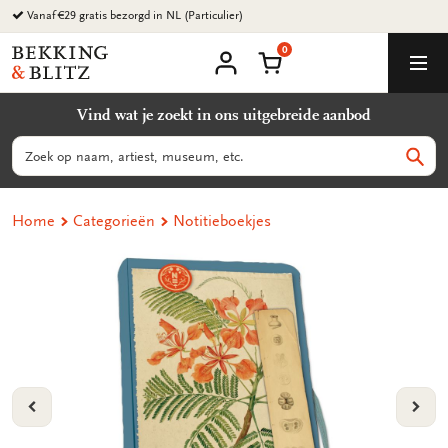
Ga
Vanaf €29 gratis bezorgd in NL (Particulier)
naar
0
content
Bekking
Winkelmand
Men
&
Mijn
account
Blitz
Vind wat je zoekt in ons uitgebreide aanbod
Uitgevers
B.V.
Zoeken
Zoek
Home
Categorieën
Notitieboekjes
VORIGE
VOL