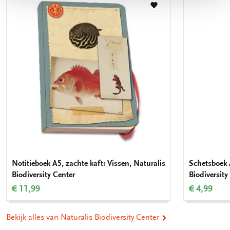
Toevoegen
aan
verlanglijst
Notitieboek A5, zachte kaft: Vissen, Naturalis
Schetsboek 
Biodiversity Center
Biodiversity
€ 11,99
€ 4,99
Bekijk alles van Naturalis Biodiversity Center