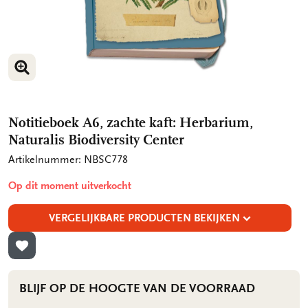
VERGROOT AFBEELDING
VERGROOT AFBEELDING
Notitieboek A6, zachte kaft: Herbarium,
Naturalis Biodiversity Center
Artikelnummer: NBSC778
Op dit moment uitverkocht
VERGELIJKBARE PRODUCTEN BEKIJKEN
TOEVOEGEN AAN VERLANGLIJST
BLIJF OP DE HOOGTE VAN DE VOORRAAD