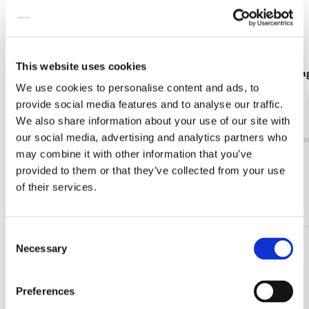
Nationale Databank Flora en Fauna. Via een speciale website
leveren vrijwilligers daaraan een speciale bijdrage: het
toewijzen van herbariumvellen aan een plek op de kaart.
This website uses cookies
Poster: T-rex Naturalis
Koelkastmag
We use cookies to personalise content and ads, to
€ 9,99
€ 3,50
provide social media features and to analyse our traffic.
We also share information about your use of our site with
our social media, advertising and analytics partners who
may combine it with other information that you’ve
Bekijk alles van Illustratoren
provided to them or that they’ve collected from your use
of their services.
Meer van Cadeau voor haar
Consent
Necessary
Selection
Toevoegen
aan
verlanglijst
Preferences