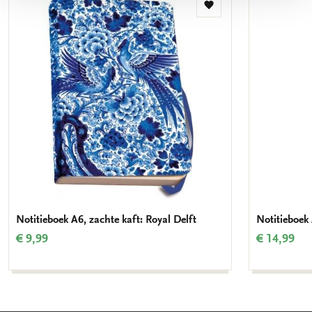
Toevoegen
aan
verlanglijst
Notitieboek A6, zachte kaft: Royal Delft
Notitieboek 
€ 9,99
€ 14,99