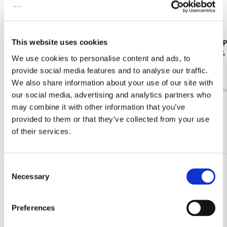
Koelkastmagneet: Gouache from Leben? oder
Kaartenmapje
This website uses cookies
Theater? Charlotte Salomon, JHM
Jan Cremer
We use cookies to personalise content and ads, to
€ 3,50
€ 9,99
provide social media features and to analyse our traffic.
We also share information about your use of our site with
our social media, advertising and analytics partners who
Bekijk alles van Cadeau voor haar
may combine it with other information that you’ve
provided to them or that they’ve collected from your use
of their services.
Meer van Bloemen
Consent
Toevoegen
Necessary
Selection
aan
verlanglijst
Preferences