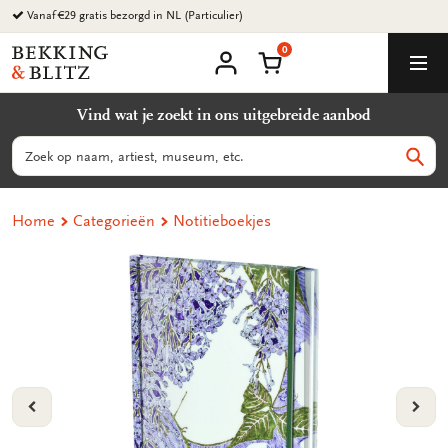
Ga
naar
0
content
Bekking
Winkelmand
Men
&
Mijn
account
Blitz
Vind wat je zoekt in ons uitgebreide aanbod
Uitgevers
B.V.
Zoeken
Zoek
Home
Categorieën
Notitieboekjes
VORIGE
VOL