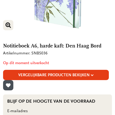
VERGROOT AFBEELDING
VERGROOT AFBEELDING
Notitieboek A6, harde kaft: Den Haag Bord
Artikelnummer: SNBS036
Op dit moment uitverkocht
VERGELIJKBARE PRODUCTEN BEKIJKEN
TOEVOEGEN AAN VERLANGLIJST
BLIJF OP DE HOOGTE VAN DE VOORRAAD
E-mailadres