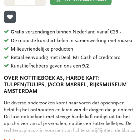
1
1
TOEVOEGEN AAN VERLANGLIJST
Gratis
verzendingen binnen Nederland vanaf €29,-
De mooiste kunstartikelen in samenwerking met musea
Milieuvriendelijke producten
Betaal eenvoudig met iDeal, Mr Cash of creditcard
Kunstliefhebbers geven ons een
9.2
OVER NOTITIEBOEK A5, HARDE KAFT:
TULPEN/TULIPS, JACOB MARREL, RIJKSMUSEUM
AMSTERDAM
OMSCHRIJVING
Uit diverse onderzoeken komt naar voren dat opschrijven
helpt bij het onthouden en leren van de dingen die je noteert.
Dit luxe notitieboek met stevige harde kaft nodigt uit tot het
opschrijven van al je verhalen, notities en kattenbelletjes. De
rechterpaginas zijn voorzien van lichte schrijflijntjes, de blanco
linkerpagina geeft ruimte voor schetsen, mindmappen en