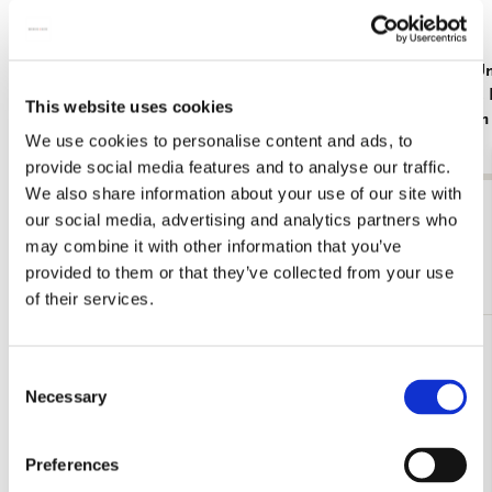
Tote bag: Dit gaat nooit voorbij, Zwaluw,
Tote bag: U
Octavie Wolters
Katsushika
This website uses cookies
Amsterdam
€ 16,99
We use cookies to personalise content and ads, to
€ 16,99
provide social media features and to analyse our traffic.
We also share information about your use of our site with
Bekijk alles van Jacob Marrel
our social media, advertising and analytics partners who
may combine it with other information that you’ve
Meer van Rijksmuseum, Amsterdam
provided to them or that they’ve collected from your use
of their services.
Toevoegen
Consent
aan
Necessary
verlanglijst
Selection
Preferences