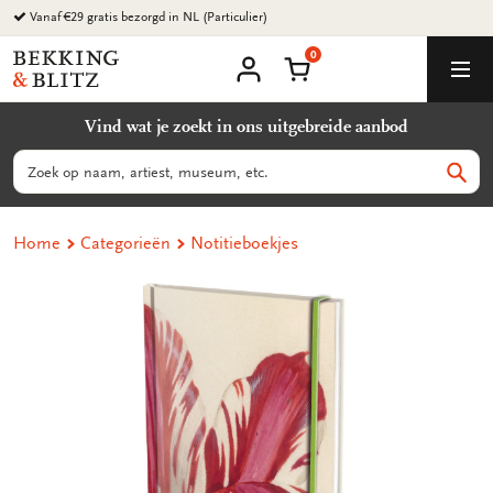
Ga
Vanaf €29 gratis bezorgd in NL (Particulier)
naar
0
content
Bekking
Winkelmand
Men
&
Mijn
account
Blitz
Vind wat je zoekt in ons uitgebreide aanbod
Uitgevers
B.V.
Zoeken
Zoek
Home
Categorieën
Notitieboekjes