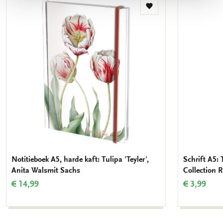
Toevoegen
aan
verlanglijst
Notitieboek A5, harde kaft: Tulipa 'Teyler',
Schrift A5: 
Anita Walsmit Sachs
Collection
€ 14,99
€ 3,99