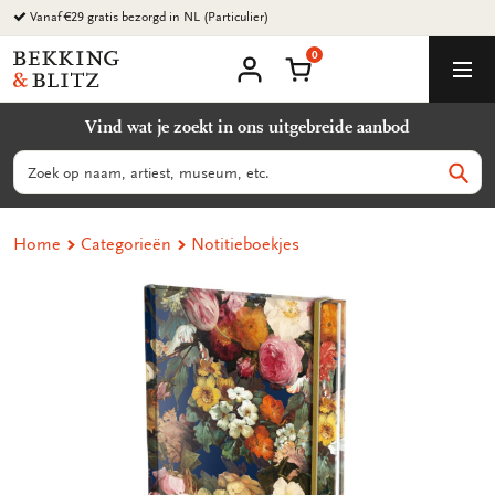
Ga
Vanaf €29 gratis bezorgd in NL (Particulier)
naar
0
content
Bekking
Winkelmand
Men
&
Mijn
account
Blitz
Vind wat je zoekt in ons uitgebreide aanbod
Uitgevers
B.V.
Zoeken
Zoek
Home
Categorieën
Notitieboekjes