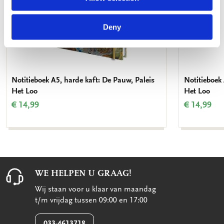
Deny
Notitieboek A5, harde kaft: De Pauw, Paleis
Notitieboek 
Het Loo
Het Loo
€ 14,99
€ 14,99
WE HELPEN U GRAAG!
Wij staan voor u klaar van maandag
t/m vrijdag tussen 09:00 en 17:00
033-4613718