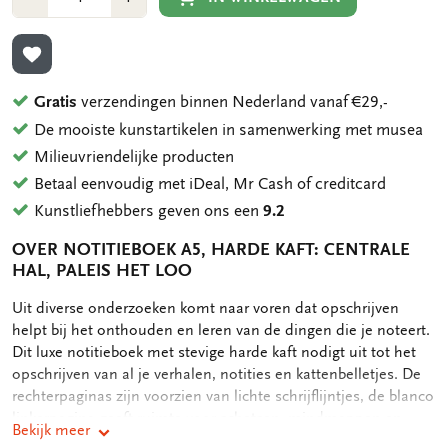
1
1
TOEVOEGEN AAN VERLANGLIJST
Gratis
verzendingen binnen Nederland vanaf €29,-
De mooiste kunstartikelen in samenwerking met musea
Milieuvriendelijke producten
Betaal eenvoudig met iDeal, Mr Cash of creditcard
Kunstliefhebbers geven ons een
9.2
OVER NOTITIEBOEK A5, HARDE KAFT: CENTRALE
HAL, PALEIS HET LOO
OMSCHRIJVING
Uit diverse onderzoeken komt naar voren dat opschrijven
helpt bij het onthouden en leren van de dingen die je noteert.
Dit luxe notitieboek met stevige harde kaft nodigt uit tot het
opschrijven van al je verhalen, notities en kattenbelletjes. De
rechterpaginas zijn voorzien van lichte schrijflijntjes, de blanco
linkerpagina geeft ruimte voor schetsen, mindmappen en
Bekijk meer
doodles. Het notitieboekje bevat achterin nog een handig