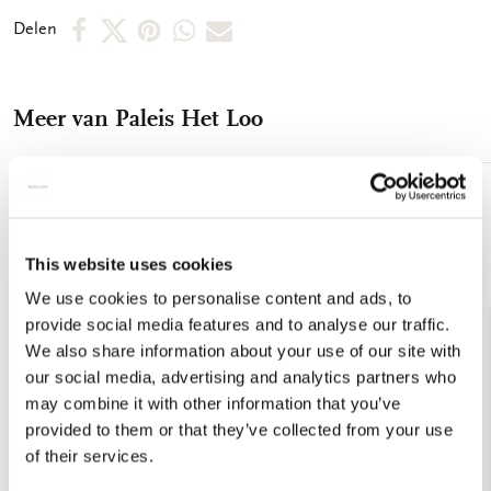
opbergvak voor bijvoorbeeld visitekaartjes. - A5 formaat (15 x
Deel
Deel
Deel
Deel
Deel
Delen
22 cm) - 144 paginas - linkerpagina blanco, rechterpagina
op
op
via
via
via
gelinieerd - Opbergvak achterin - Elastieken band als sluiting -
Gekleurde schutbladen - Gebonden, harde kaft - Mat-
Facebook
X
Pinterest
WhatsApp
E-
gelamineerde kaft - 100 grms houtvrij, off white papier -
Meer van Paleis Het Loo
mail
Gewicht: 340 gram
Toevoegen
aan
verlanglijst
This website uses cookies
We use cookies to personalise content and ads, to
provide social media features and to analyse our traffic.
We also share information about your use of our site with
our social media, advertising and analytics partners who
may combine it with other information that you’ve
provided to them or that they’ve collected from your use
of their services.