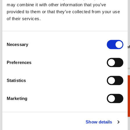
may combine it with other information that you’ve
provided to them or that they’ve collected from your use
of their services.
Consent
Necessary
Selection
Dichtbundel: Moed! Honderd hedendaagse
A Short His
dichteressen. Amnesty International
€ 19,99
€ 11,99
Preferences
Bekijk alles van Boeken
Statistics
Cadeaukiezer
Meer van Kunstboeken
Marketing
Toevoegen
Show details
aan
verlanglijst