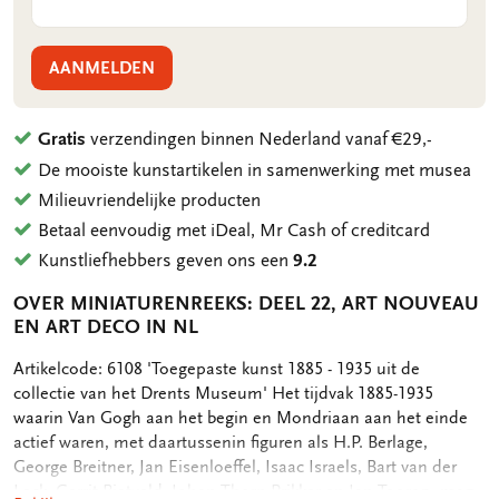
AANMELDEN
Gratis
verzendingen binnen Nederland vanaf €29,-
De mooiste kunstartikelen in samenwerking met musea
Milieuvriendelijke producten
Betaal eenvoudig met iDeal, Mr Cash of creditcard
Kunstliefhebbers geven ons een
9.2
OVER MINIATURENREEKS: DEEL 22, ART NOUVEAU
EN ART DECO IN NL
OMSCHRIJVING
Artikelcode: 6108 'Toegepaste kunst 1885 - 1935 uit de
collectie van het Drents Museum' Het tijdvak 1885-1935
waarin Van Gogh aan het begin en Mondriaan aan het einde
actief waren, met daartussenin figuren als H.P. Berlage,
George Breitner, Jan Eisenloeffel, Isaac Israels, Bart van der
Leck, Gerrit Rietveld, Johan Thorn Prikker en Jan Toorop, mag