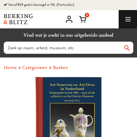
Ga
Vanaf €29 gratis bezorgd in NL (Particulier)
naar
0
content
Bekking
Winkelmand
Men
&
Mijn
account
Blitz
Vind wat je zoekt in ons uitgebreide aanbod
Uitgevers
B.V.
Zoeken
Zoek
Home
Categorieën
Boeken