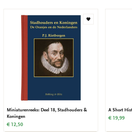
Toevoegen
aan
verlanglijst
Miniaturenreeks: Deel 18, Stadhouders &
A Short His
Koningen
€ 19,99
€ 12,50