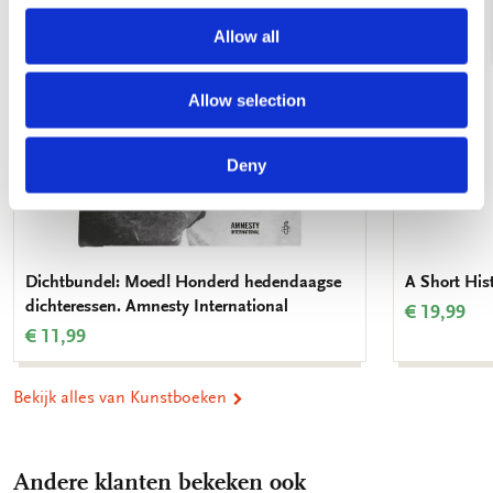
Allow all
Allow selection
Deny
Dichtbundel: Moed! Honderd hedendaagse
A Short His
dichteressen. Amnesty International
€ 19,99
€ 11,99
Bekijk alles van Kunstboeken
Andere klanten bekeken ook