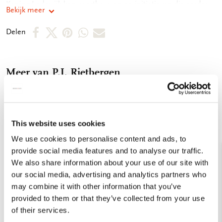
Koning Lodewijk kon voortbouwen op initiatieven die eerder
Bekijk meer
genomen waren, speelde hij toch op veel terreinen een
vernieuwende rol. In die vier jaar van zijn regering vulde hij het
Deel
Deel
Deel
Deel
Deel
Delen
in Nederland tot dan toe ongekende instituut van de
op
op
via
via
via
monarchie in op een wijze die tweehonderd jaar later nog
steeds modern genoemd kan worden. Hij reisde het land rond
Facebook
X
Pinterest
WhatsApp
E-
om zijn onderdanen te leren kennen, was snel ter plekke als
Meer van P.J. Rietbergen
mail
zich calamiteiten voordeden, en interesseerde zich structureel
voor het Nederlandse water-management. Kunstminnaar als
hij was, stimuleerde hij ook op dat terrein de Nederlandse
cultuur. Auteur: P.J. Rietbergen Geïllustreerd: in kleur
Toevoegen
aan
This website uses cookies
Uitvoering: hardcover Gebonden met rood linnen rug Voorzien
verlanglijst
van leeslint Taal: Nederlands Aantal pagina's: 120 Formaat:
We use cookies to personalise content and ads, to
16,5 x 11,5 cm ISBN: 978 906109 5880
provide social media features and to analyse our traffic.
We also share information about your use of our site with
our social media, advertising and analytics partners who
may combine it with other information that you’ve
provided to them or that they’ve collected from your use
of their services.