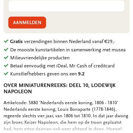
AANMELDEN
Gratis
verzendingen binnen Nederland vanaf €29,-
De mooiste kunstartikelen in samenwerking met musea
Milieuvriendelijke producten
Betaal eenvoudig met iDeal, Mr Cash of creditcard
Kunstliefhebbers geven ons een
9.2
OVER MINIATURENREEKS: DEEL 10, LODEWIJK
NAPOLEON
OMSCHRIJVING
Artikelcode: 5880 'Nederlands eerste koning, 1806 - 1810'
Nederlands eerste koning, Louis Bonaparte (1778-1846),
regeerde slechts vier jaar, van 1806 tot 1810. In dat jaar dwong
zijn broer, Keizer Napoleon, die hem op de troon geplaatst
had, hem ertoe daarvan ook weer afstand te doen. Hoewel