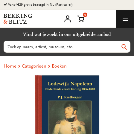
Ga
Vanaf €29 gratis bezorgd in NL (Particulier)
naar
0
content
Bekking
Winkelmand
Men
&
Mijn
account
Blitz
Vind wat je zoekt in ons uitgebreide aanbod
Uitgevers
B.V.
Zoeken
Zoek
Home
Categorieën
Boeken