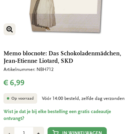
VERGROOT AFBEELDING
VERGROOT AFBEELDING
Memo blocnote: Das Schokoladenmädchen,
Jean-Etienne Liotard, SKD
Artikelnummer: NBH712
€ 6,99
Vóór 14:00 besteld, zelfde dag verzonden
Op voorraad
Wist je dat je bij elke bestelling een gratis cadeautje
ontvangt?
Aantal
Min
Plus
IN WINKELWAGEN
-
+