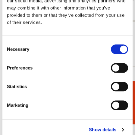
our social media, advertising and analytics partners who
€ 3,50
€ 9,99
may combine it with other information that you’ve
provided to them or that they’ve collected from your use
of their services.
Bekijk alles van Cadeau voor haar
Consent
Meer van Staatliche Kunstsammlungen
Necessary
Selection
Dresden
Preferences
Toevoegen
aan
Statistics
Cadeaukiezer
verlanglijst
Marketing
Show details