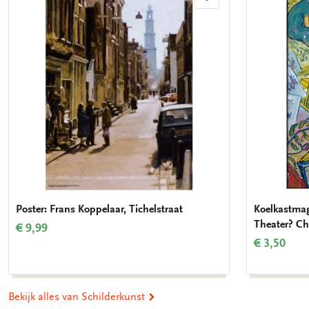
Toevoegen
aan
verlanglijst
Poster: Frans Koppelaar, Tichelstraat
Koelkastmag
Theater? Ch
€ 9,99
€ 3,50
Bekijk alles van Schilderkunst