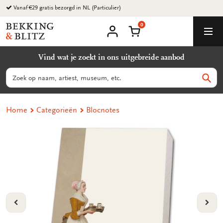
Ga
naar
0
content
Bekking
Winkelmand
Men
&
Mijn
account
Blitz
Vind wat je zoekt in ons uitgebreide aanbod
Uitgevers
B.V.
Zoeken
Zoek
Home
Categorieën
Blocnotes
VORIGE
VOL