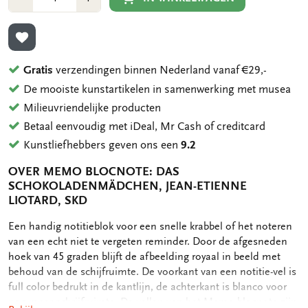
1
1
TOEVOEGEN AAN VERLANGLIJST
Gratis
verzendingen binnen Nederland vanaf €29,-
De mooiste kunstartikelen in samenwerking met musea
Milieuvriendelijke producten
Betaal eenvoudig met iDeal, Mr Cash of creditcard
Kunstliefhebbers geven ons een
9.2
OVER MEMO BLOCNOTE: DAS
SCHOKOLADENMÄDCHEN, JEAN-ETIENNE
LIOTARD, SKD
OMSCHRIJVING
Een handig notitieblok voor een snelle krabbel of het noteren
van een echt niet te vergeten reminder. Door de afgesneden
hoek van 45 graden blijft de afbeelding royaal in beeld met
behoud van de schijfruimte. De voorkant van een notitie-vel is
full color bedrukt in de kantlijn, de achterkant is blanco voor
nog meer schrijfruimte. De vellen van het Memo blocnote zijn