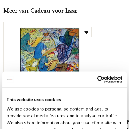
Meer van Cadeau voor haar
Toevoegen
aan
verlanglijst
This website uses cookies
We use cookies to personalise content and ads, to
provide social media features and to analyse our traffic.
Koelkastmagneet: Gouache from Leben? oder
Kaartenmapje
We also share information about your use of our site with
Theater? Charlotte Salomon, JHM
Jan Cremer