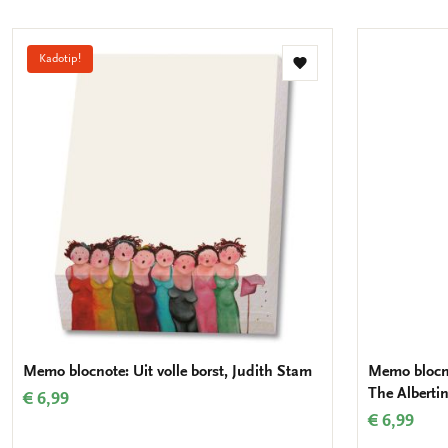
Kadotip!
Toevoegen
aan
verlanglijst
Memo blocnote: Uit volle borst, Judith Stam
Memo blocno
The Albert
€ 6,99
€ 6,99