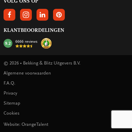
VOLG ONS OP
VOLGS ONS OP FACEBOOK
VOLG ONS OP INSTAGRAM
VOLG ONS OP LINKEDIN
VOLG ONS OP PINTEREST
KLANTBEOORDELINGEN
6666 reviews
9.2
mark:
© 2026 • Bekking & Blitz Uitgevers B.V.
Algemene voorwaarden
F.A.Q.
Privacy
Sitemap
Cookies
Website: OrangeTalent