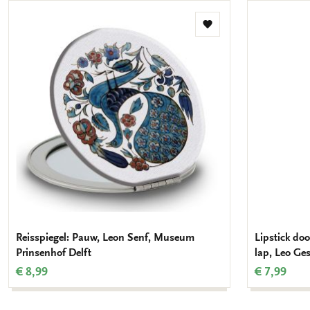
Toevoegen
aan
verlanglijst
Reisspiegel: Pauw, Leon Senf, Museum
Lipstick do
Prinsenhof Delft
lap, Leo Ges
€ 8,99
€ 7,99