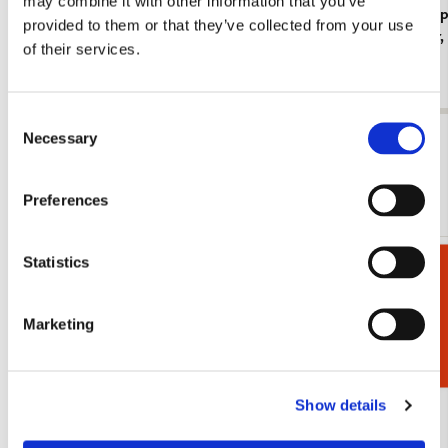
may combine it with other information that you’ve
Koelkastmagneet: Gouache from Leben? oder
Kaartenmapje
provided to them or that they’ve collected from your use
Theater? Charlotte Salomon, JHM
Jan Cremer
of their services.
€ 3,50
€ 9,99
Consent
Necessary
Bekijk alles van Cadeau voor haar
Selection
Meer van Museum Prinsenhof Delft
Preferences
Statistics
Cadeaukiezer
Toevoegen
aan
verlanglijst
Marketing
Show details