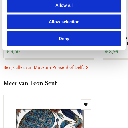
Allow all
Allow selection
Koelkastmagneet: Pauw, Leon Senf, Museum
Reisspiegel
Deny
Prinsenhof Delft
Prinsenhof 
€ 3,50
€ 8,99
Bekijk alles van Museum Prinsenhof Delft
Meer van Leon Senf
Toevoegen
aan
verlanglijst