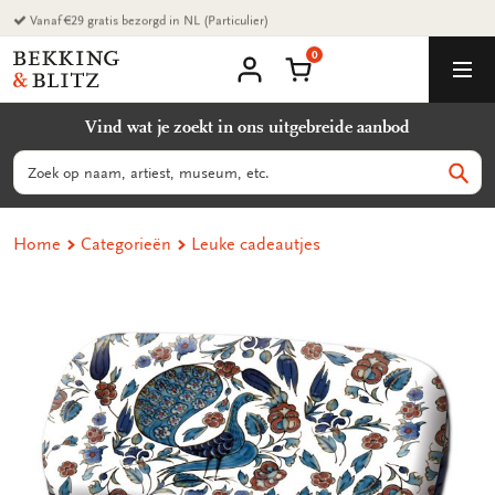
Ga
naar
0
content
Bekking
Winkelmand
Men
&
Mijn
account
Blitz
Vind wat je zoekt in ons uitgebreide aanbod
Uitgevers
B.V.
Zoeken
Zoek
Home
Categorieën
Leuke cadeautjes