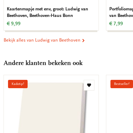
Kaartenmapje met env, groot: Ludwig van
Portfolioma
Beethoven, Beethoven-Haus Bonn
van Beetho
€ 9,99
€ 7,99
Bekijk alles van Ludwig van Beethoven
Andere klanten bekeken ook
Kadotip!
Bestseller!
Toevoegen
aan
verlanglijst