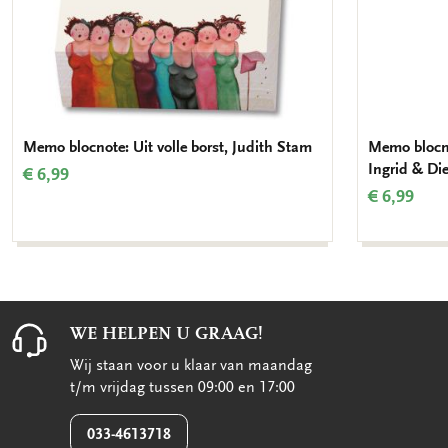
Memo blocnote: Uit volle borst, Judith Stam
Memo blocno
Ingrid & Di
€ 6,99
€ 6,99
WE HELPEN U GRAAG!
Wij staan voor u klaar van maandag
t/m vrijdag tussen 09:00 en 17:00
033-4613718