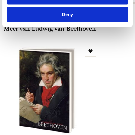
Bekijk alles van Beethoven-Haus Bonn
Deny
Meer van Ludwig van Beethoven
Toevoegen
aan
verlanglijst