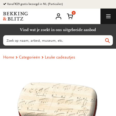
Ga
naar
0
content
Bekking
Winkelmand
Men
&
Mijn
account
Blitz
Vind wat je zoekt in ons uitgebreide aanbod
Uitgevers
B.V.
Zoeken
Zoek
Home
Categorieën
Leuke cadeautjes