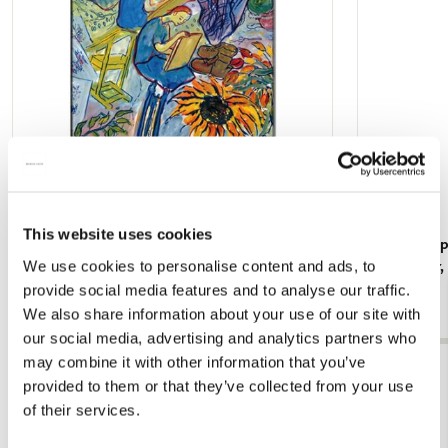
This website uses cookies
Koelkastmagneet: Gouache from Leben? oder
Kaartenmapje
We use cookies to personalise content and ads, to
Theater? Charlotte Salomon, JHM
Jan Cremer
provide social media features and to analyse our traffic.
€ 3,50
€ 9,99
We also share information about your use of our site with
our social media, advertising and analytics partners who
may combine it with other information that you’ve
Bekijk alles van Cadeau voor haar
provided to them or that they’ve collected from your use
of their services.
Meer van Beethoven-Haus Bonn