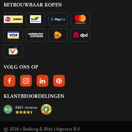
BETROUWBAAR KOPEN
VOLG ONS OP
VOLGS ONS OP FACEBOOK
VOLG ONS OP INSTAGRAM
VOLG ONS OP LINKEDIN
VOLG ONS OP PINTEREST
KLANTBEOORDELINGEN
6661 reviews
9.2
mark:
© 2026 • Bekking & Blitz Uitgevers B.V.