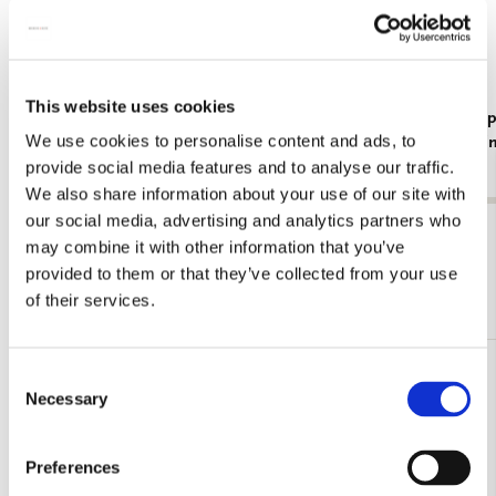
This website uses cookies
Servetten: Interieur, Leo Gestel, Singer Laren
Kaartenmapj
We use cookies to personalise content and ads, to
Dongen, Sin
€ 3,99
provide social media features and to analyse our traffic.
€ 9,99
We also share information about your use of our site with
our social media, advertising and analytics partners who
Bekijk alles van Singer, Laren
may combine it with other information that you’ve
provided to them or that they’ve collected from your use
Meer van Willem Steelink jr.
of their services.
Consent
Toevoegen
Necessary
Selection
aan
verlanglijst
Preferences