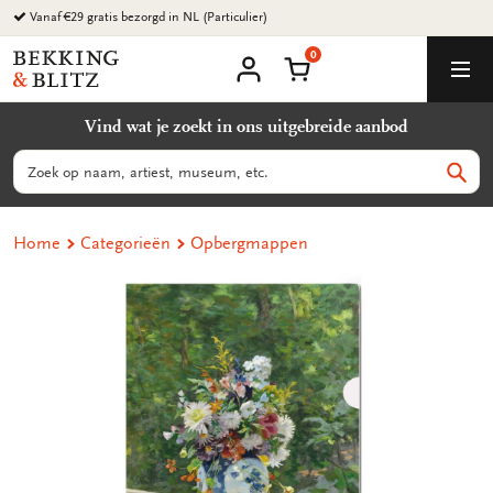
Ga
Vanaf €29 gratis bezorgd in NL (Particulier)
naar
0
content
Bekking
Winkelmand
Men
&
Mijn
account
Blitz
Vind wat je zoekt in ons uitgebreide aanbod
Uitgevers
B.V.
Zoeken
Zoek
Home
Categorieën
Opbergmappen