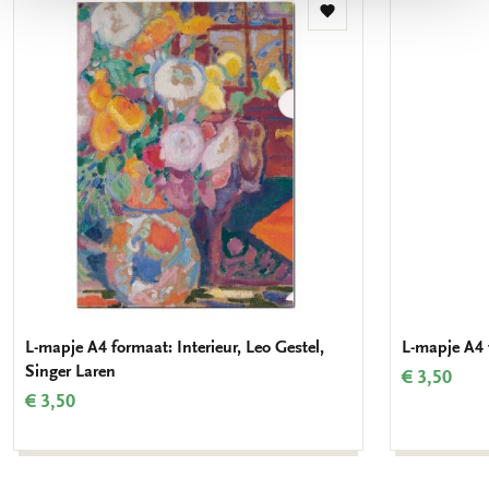
Toevoegen
aan
verlanglijst
L-mapje A4 formaat: Interieur, Leo Gestel,
L-mapje A4 
Singer Laren
€ 3,50
€ 3,50