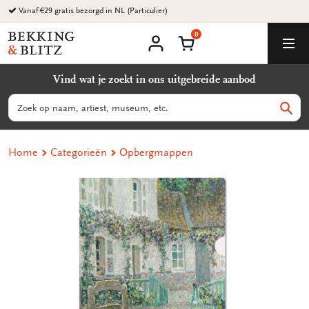
Ga
Vanaf €29 gratis bezorgd in NL (Particulier)
naar
0
content
Bekking
Winkelmand
Men
&
Mijn
account
Blitz
Vind wat je zoekt in ons uitgebreide aanbod
Uitgevers
B.V.
Zoeken
Zoek
Home
Categorieën
Opbergmappen