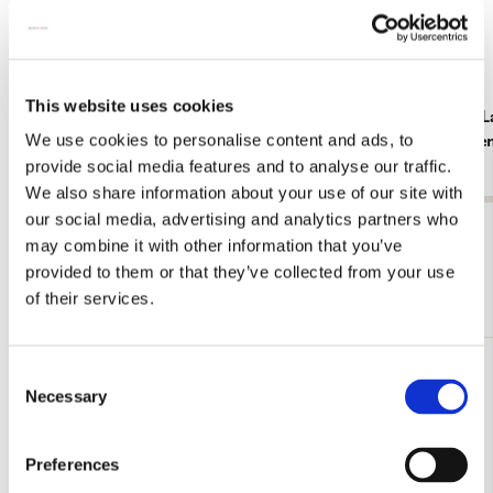
This website uses cookies
Servetten: La Table bleue, Henri Le Sidaner,
Placemat: La
We use cookies to personalise content and ads, to
Singer Laren
Singer Lare
provide social media features and to analyse our traffic.
€ 3,99
€ 3,99
We also share information about your use of our site with
our social media, advertising and analytics partners who
Bekijk alles van Henri Le Sidaner
may combine it with other information that you’ve
provided to them or that they’ve collected from your use
Meer van Singer, Laren
of their services.
Consent
Toevoegen
Necessary
Selection
aan
verlanglijst
Preferences