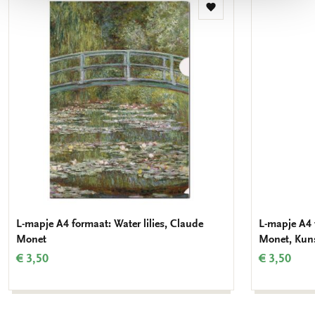
Toevoegen
aan
verlanglijst
L-mapje A4 formaat: Water lilies, Claude
L-mapje A4 
Monet
Monet, Ku
€ 3,50
€ 3,50