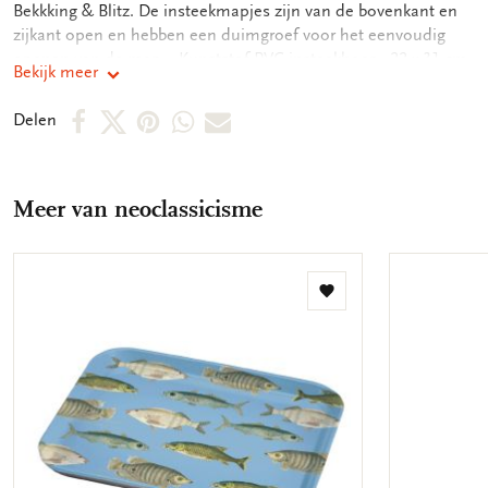
Bekkking & Blitz. De insteekmapjes zijn van de bovenkant en
zijkant open en hebben een duimgroef voor het eenvoudig
openen van de map. - Kunststof PVC insteekhoes - 22 x 31 cm
Bekijk meer
- Geschikt voor A4 formaat documenten - Full color print op
zowel voor als achterkant
Deel
Deel
Deel
Deel
Deel
Delen
op
op
via
via
via
Facebook
X
Pinterest
WhatsApp
E-
Meer van neoclassicisme
mail
Toevoegen
aan
verlanglijst