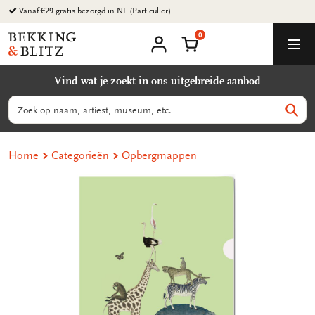
Ga
Vanaf €29 gratis bezorgd in NL (Particulier)
naar
0
content
Bekking
Winkelmand
Men
&
Mijn
account
Blitz
Vind wat je zoekt in ons uitgebreide aanbod
Uitgevers
B.V.
Zoeken
Zoek
Home
Categorieën
Opbergmappen