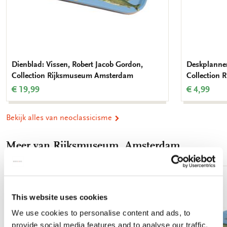
Dienblad: Vissen, Robert Jacob Gordon,
Deskplanner
Collection Rijksmuseum Amsterdam
Collection
€ 19,99
€ 4,99
Bekijk alles van neoclassicisme
Meer van Rijksmuseum, Amsterdam
Toevoegen
aan
This website uses cookies
verlanglijst
We use cookies to personalise content and ads, to
provide social media features and to analyse our traffic.