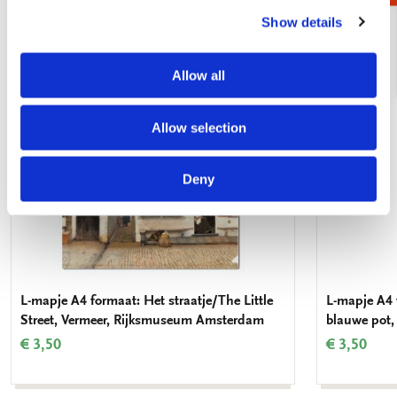
Show details
Toevoegen
aan
verlanglijst
Allow all
Allow selection
Deny
L-mapje A4 formaat: Het straatje/The Little
L-mapje A4 
Street, Vermeer, Rijksmuseum Amsterdam
blauwe pot
€ 3,50
€ 3,50