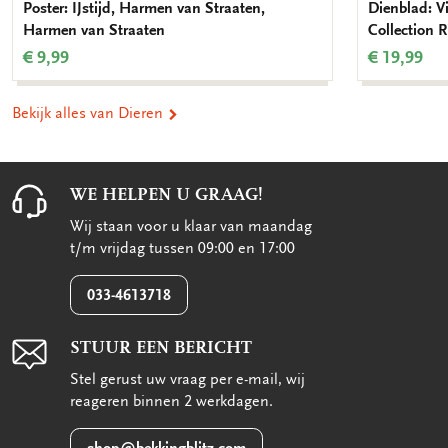
Poster: IJstijd, Harmen van Straaten,
Dienblad: V
Harmen van Straaten
Collection
€ 9,99
€ 19,99
Bekijk alles van Dieren
WE HELPEN U GRAAG!
Wij staan voor u klaar van maandag
t/m vrijdag tussen 09:00 en 17:00
033-4613718
STUUR EEN BERICHT
Stel gerust uw vraag per e-mail, wij
reageren binnen 2 werkdagen.
shop@bekkingblitz.com