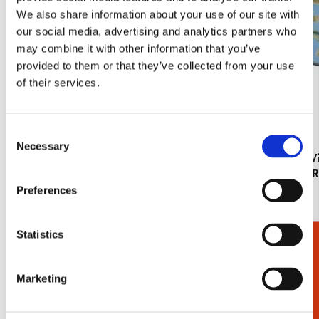
We also share information about your use of our site with
our social media, advertising and analytics partners who
may combine it with other information that you’ve
provided to them or that they’ve collected from your use
of their services.
Consent
Necessary
Selection
L-mapje A4 formaat: Het straatje/The Little
Dienblad: V
Street, Vermeer, Rijksmuseum Amsterdam
Collection
Preferences
€ 3,50
€ 19,99
Statistics
Cadeaukiezer
Bekijk alles van Rijksmuseum, Amsterdam
Marketing
Meer van Back to School