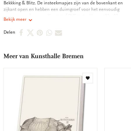
Bekkking & Blitz. De insteekmapjes zijn van de bovenkant en
zijkant open en hebben een duimgroef voor het eenvoudig
openen van de map. - Kunststof PVC insteekhoes - 22 x 31 cm
Bekijk meer
- Geschikt voor A4 formaat documenten - Full color print op
zowel voor als achterkant
Deel
Deel
Deel
Deel
Deel
Delen
op
op
via
via
via
Facebook
X
Pinterest
WhatsApp
E-
Meer van Kunsthalle Bremen
mail
Toevoegen
aan
verlanglijst