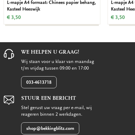
L-mapje A4 formaat: Chinees papier behang,
L-mapje A4 
Kasteel Heeswijk
Kasteel Hee
€ 3,50
€ 3,50
WE HELPEN U GRAAG!
Wij staan voor u klaar van maandag
t/m vrijdag tussen 09:00 en 17:00
033-4613718
STUUR EEN BERICHT
Stel gerust uw vraag per e-mail, wij
reageren binnen 2 werkdagen.
shop@bekkingblitz.com