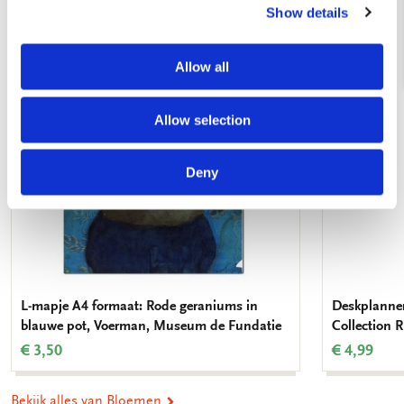
Show details
Toevoegen
aan
Allow all
verlanglijst
Allow selection
Deny
L-mapje A4 formaat: Rode geraniums in
Deskplanner
blauwe pot, Voerman, Museum de Fundatie
Collection
€ 3,50
€ 4,99
Bekijk alles van Bloemen