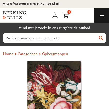
Ga
Vanaf €29 gratis bezorgd in NL (Particulier)
naar
0
content
Bekking
Winkelmand
Men
&
Mijn
account
Blitz
Vind wat je zoekt in ons uitgebreide aanbod
Uitgevers
B.V.
Zoeken
Zoek
Home
Categorieën
Opbergmappen