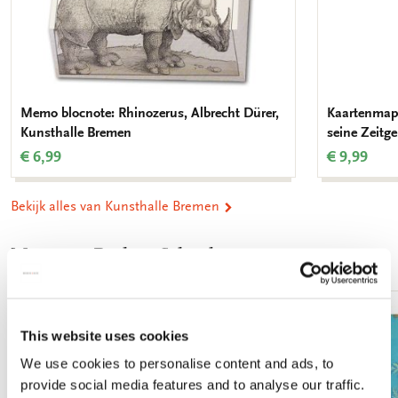
Memo blocnote: Rhinozerus, Albrecht Dürer,
Kaartenmapj
Kunsthalle Bremen
seine Zeitg
€ 6,99
€ 9,99
Bekijk alles van Kunsthalle Bremen
Meer van Back to School
Toevoegen
This website uses cookies
aan
verlanglijst
We use cookies to personalise content and ads, to
provide social media features and to analyse our traffic.