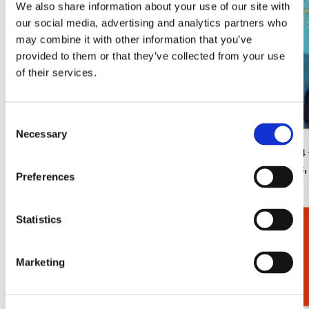
We also share information about your use of our site with
our social media, advertising and analytics partners who
may combine it with other information that you’ve
provided to them or that they’ve collected from your use
of their services.
Consent
Necessary
Selection
L-mapje A4 formaat: Het straatje/The Little
L-mapje A4 
Street, Vermeer, Rijksmuseum Amsterdam
blauwe pot
Preferences
€ 3,50
€ 3,50
Statistics
Cadeaukiezer
Bekijk alles van Back to School
Marketing
Meer van Bloemen