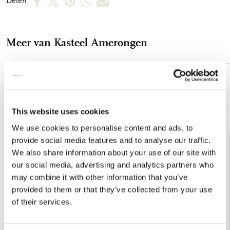
Delen
op
op
via
via
via
Facebook
X
Pinterest
WhatsApp
E-
Meer van Kasteel Amerongen
mail
Toevoegen
aan
verlanglijst
This website uses cookies
We use cookies to personalise content and ads, to
provide social media features and to analyse our traffic.
We also share information about your use of our site with
our social media, advertising and analytics partners who
may combine it with other information that you’ve
provided to them or that they’ve collected from your use
of their services.