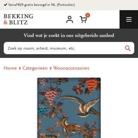
Ga
Vanaf €29 gratis bezorgd in NL (Particulier)
naar
0
content
Bekking
Winkelmand
Men
&
Mijn
account
Blitz
Vind wat je zoekt in ons uitgebreide aanbod
Uitgevers
B.V.
Zoeken
Zoek
Home
Categorieën
Woonaccessoires