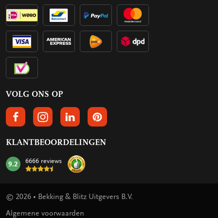
VOLG ONS OP
VOLGS ONS OP FACEBOOK
VOLG ONS OP INSTAGRAM
VOLG ONS OP LINKEDIN
VOLG ONS OP PINTEREST
KLANTBEOORDELINGEN
6666 reviews
9.2
mark:
© 2026 • Bekking & Blitz Uitgevers B.V.
Algemene voorwaarden