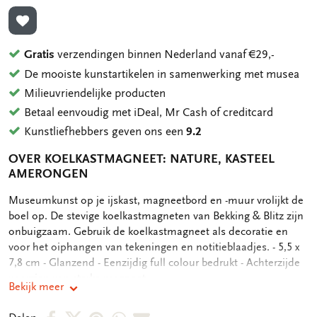
TOEVOEGEN AAN VERLANGLIJST
Gratis
verzendingen binnen Nederland vanaf €29,-
De mooiste kunstartikelen in samenwerking met musea
Milieuvriendelijke producten
Betaal eenvoudig met iDeal, Mr Cash of creditcard
Kunstliefhebbers geven ons een
9.2
OVER KOELKASTMAGNEET: NATURE, KASTEEL
AMERONGEN
OMSCHRIJVING
Museumkunst op je ijskast, magneetbord en -muur vrolijkt de
boel op. De stevige koelkastmagneten van Bekking & Blitz zijn
onbuigzaam. Gebruik de koelkastmagneet als decoratie en
voor het oiphangen van tekeningen en notitieblaadjes. - 5,5 x
7,8 cm - Glanzend - Eenzijdig full colour bedrukt - Achterzijde
voorzien van sterke magneet
Bekijk meer
Deel
Deel
Deel
Deel
Deel