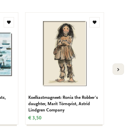
Toevoegen
Toevoegen
aan
aan
verlanglijst
verlanglijst
VOLG
ts,
Koelkastmagneet: Ronia the Robber's
Koelkas
daughter, Marit Törnqvist, Astrid
Michell
Lindgren Company
€ 3,50
€ 3,50