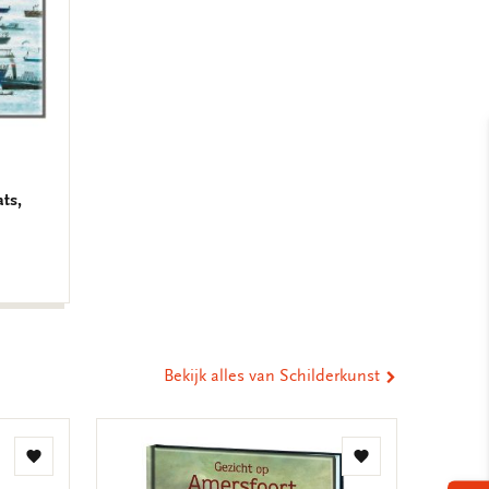
en en met gejuich ontvangen door de pers. Het werd
014 België. In 2015 was het prentenboek van de
door de CPNB van Marits hand. De ruim 50.000
ren in zeer korte tijd uitverkocht en het boek
landen.
ts,
Bekijk alles van Schilderkunst
Toevoegen
Toevoegen
aan
aan