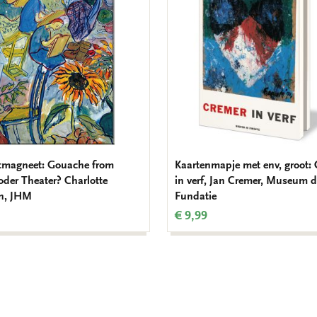
verlanglijst
tmagneet: Gouache from
Kaartenmapje met env, groot:
oder Theater? Charlotte
in verf, Jan Cremer, Museum 
n, JHM
Fundatie
€ 9,99