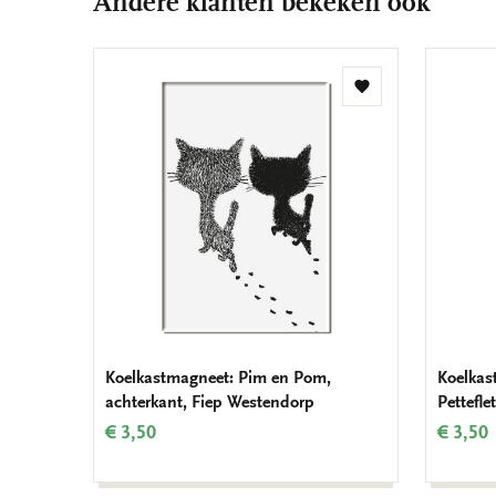
Andere klanten bekeken ook
Toevoegen
aan
verlanglijst
Koelkastmagneet: Pim en Pom,
Koelkas
achterkant, Fiep Westendorp
Pettefle
€ 3,50
€ 3,50