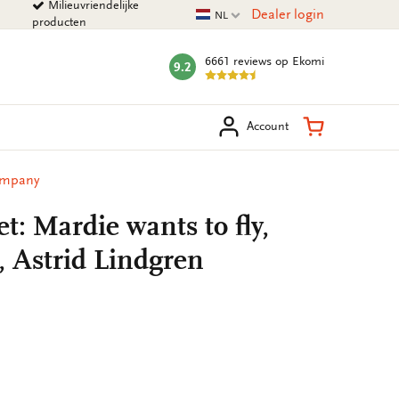
Milieuvriendelijke
Huidige taal
Dealer login
NL
producten
6661 reviews
op Ekomi
9.2
mark:
eken
Winkelman
Account
Company
: Mardie wants to fly,
, Astrid Lindgren