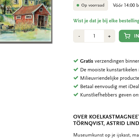
Vóór 14:00 b
Op voorraad
Wist je dat je bij elke bestell
Aantal
Min
Plus
I
-
+
1
1
Gratis
verzendingen binnen
De mooiste kunstartikele
Milieuvriendelijke product
Betaal eenvoudig met iDeal
Kunstliefhebbers geven o
OVER KOELKASTMAGNEET:
TÖRNQVIST, ASTRID LI
OMSCHRIJVING
Museumkunst op je ijskast, mag