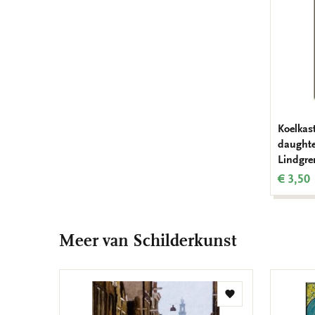
Koelkas
daughter
Lindgr
€ 3,50
Meer van Schilderkunst
Toevoegen
aan