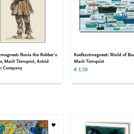
Groter dan een droom verschen
bekroond met de Boekenleeuw 2
Kinderboekenweek uitgegeven 
exemplaren van Fabians feest wa
verschijnt in 2016 in meerdere 
tmagneet: Ronia the Robber's
Koelkastmagneet: World of Boa
, Marit Törnqvist, Astrid
Marit Törnqvist
en Company
€ 3,50
Toevoegen
aan