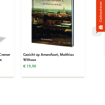
verlanglijst
verlanglijst
Cadeaukiezer
VOLG
 Cremer
Gezicht op Amersfoort, Matthias
Notitie
de
Withoos
€ 14,9
€ 19,90