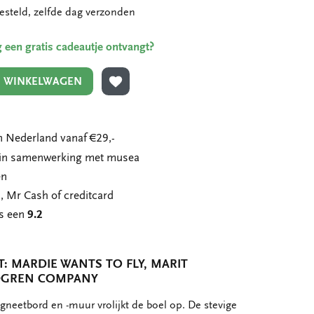
esteld, zelfde dag verzonden
ing een gratis cadeautje ontvangt?
N WINKELWAGEN
TOEVOEGEN AAN VERLANGLIJST
 Nederland vanaf €29,-
n in samenwerking met musea
en
, Mr Cash of creditcard
ns een
9.2
 MARDIE WANTS TO FLY, MARIT
NDGREN COMPANY
neetbord en -muur vrolijkt de boel op. De stevige