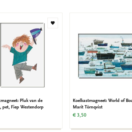
Toevoegen
aan
verlanglijst
tmagneet: Pluk van de
Koelkastmagneet: World of Boa
t, pet, Fiep Westendorp
Marit Törnqvist
€ 3,50