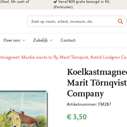
iDeal, Mr cash of
Vanaf €29 gratis bezorgd in NL
(Particulier)
Zoeken
Zo
Over ons
Zakelijk
Contact
tmagneet: Mardie wants to fly, Marit Törnqvist, Astrid Lindgren 
Koelkastmagneet
Marit Törnqvist
Company
Artikelnummer: FM287
€ 3,50