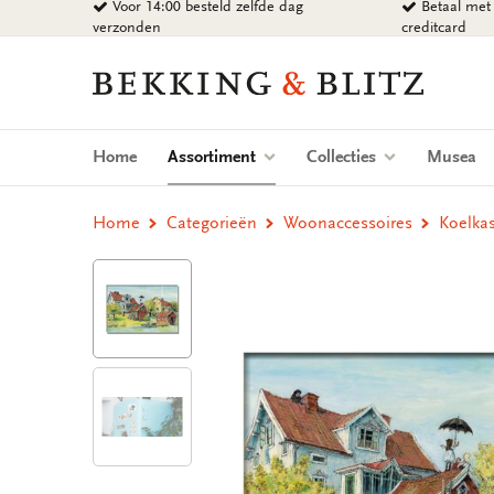
Voor 14:00 besteld zelfde dag
Betaal met 
Ga
verzonden
creditcard
naar
content
Bekking
&
Blitz
Uitgevers
(current)
Home
Assortiment
Collecties
Musea
B.V.
Home
Categorieën
Woonaccessoires
Koelkas