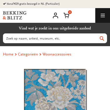
Ga
Vanaf €29 gratis bezorgd in NL (Particulier)
naar
0
content
Bekking
Winkelmand
Men
&
Mijn
account
Blitz
Vind wat je zoekt in ons uitgebreide aanbod
Uitgevers
B.V.
Zoeken
Zoek
Home
Categorieën
Woonaccessoires