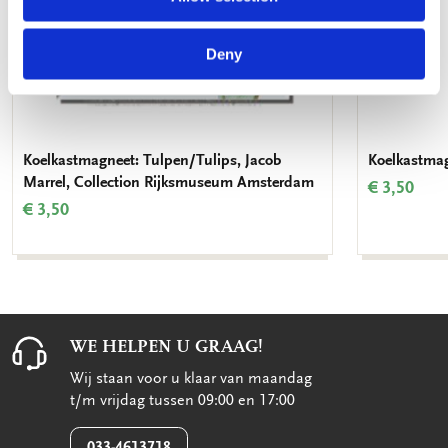
Deny
Koelkastmagneet: Tulpen/Tulips, Jacob
Koelkastmag
Marrel, Collection Rijksmuseum Amsterdam
€ 3,50
€ 3,50
WE HELPEN U GRAAG!
Wij staan voor u klaar van maandag
t/m vrijdag tussen 09:00 en 17:00
033-4613718