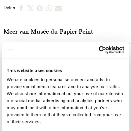
Deel
Deel
Deel
Deel
Deel
Delen
op
op
via
via
via
Facebook
X
Pinterest
WhatsApp
E-
Meer van Musée du Papier Peint
mail
Toevoegen
aan
verlanglijst
This website uses cookies
We use cookies to personalise content and ads, to
provide social media features and to analyse our traffic.
We also share information about your use of our site with
our social media, advertising and analytics partners who
may combine it with other information that you’ve
provided to them or that they’ve collected from your use
of their services.