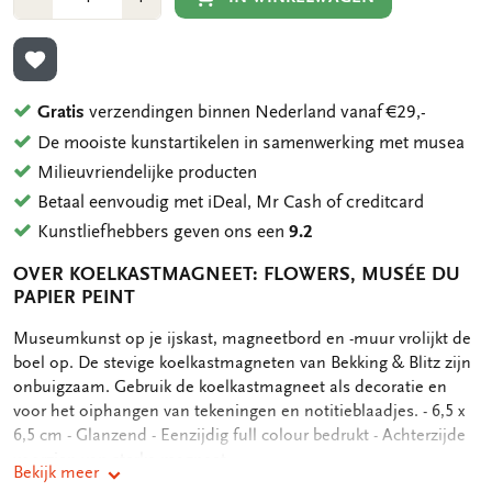
1
1
TOEVOEGEN AAN VERLANGLIJST
Gratis
verzendingen binnen Nederland vanaf €29,-
De mooiste kunstartikelen in samenwerking met musea
Milieuvriendelijke producten
Betaal eenvoudig met iDeal, Mr Cash of creditcard
Kunstliefhebbers geven ons een
9.2
OVER KOELKASTMAGNEET: FLOWERS, MUSÉE DU
PAPIER PEINT
OMSCHRIJVING
Museumkunst op je ijskast, magneetbord en -muur vrolijkt de
boel op. De stevige koelkastmagneten van Bekking & Blitz zijn
onbuigzaam. Gebruik de koelkastmagneet als decoratie en
voor het oiphangen van tekeningen en notitieblaadjes. - 6,5 x
6,5 cm - Glanzend - Eenzijdig full colour bedrukt - Achterzijde
voorzien van sterke magneet
Bekijk meer