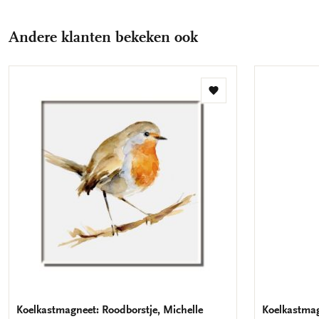
Andere klanten bekeken ook
Toevoegen
aan
verlanglijst
Koelkastmagneet: Roodborstje, Michelle
Koelkastmag