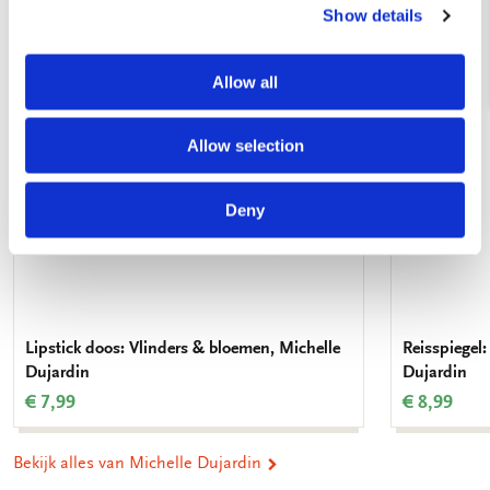
Show details
Toevoegen
aan
verlanglijst
Allow all
Allow selection
Deny
Lipstick doos: Vlinders & bloemen, Michelle
Reisspiegel
Dujardin
Dujardin
€ 7,99
€ 8,99
Bekijk alles van Michelle Dujardin