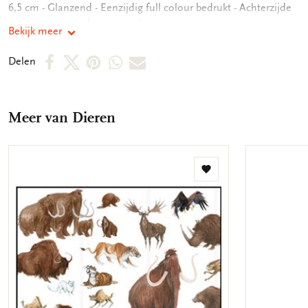
6,5 cm - Glanzend - Eenzijdig full colour bedrukt - Achterzijde
voorzien van sterke magneet
Bekijk meer
Deel
Deel
Deel
Deel
Deel
Delen
op
op
via
via
via
Facebook
X
Pinterest
WhatsApp
E-
Meer van Dieren
mail
Toevoegen
aan
verlanglijst