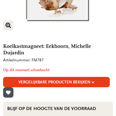
VERGROOT AFBEELDING
VERGROOT AFBEELDING
Koelkastmagneet: Eekhoorn, Michelle
Dujardin
Artikelnummer: FM787
Op dit moment uitverkocht
VERGELIJKBARE PRODUCTEN BEKIJKEN
TOEVOEGEN AAN VERLANGLIJST
BLIJF OP DE HOOGTE VAN DE VOORRAAD