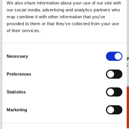
We also share information about your use of our site with
our social media, advertising and analytics partners who
may combine it with other information that you’ve
provided to them or that they’ve collected from your use
of their services.
Consent
Necessary
Selection
Koelkastmagneet: Gouache from Leben? oder
Kaartenmapje
Theater? Charlotte Salomon, JHM
Jan Cremer
€ 3,50
€ 9,99
Preferences
Statistics
Cadeaukiezer
Bekijk alles van Cadeau voor haar
Meer van Michelle Dujardin
Marketing