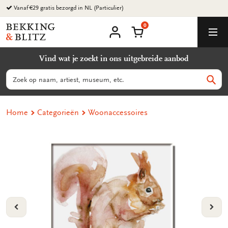
Ga
Vanaf €29 gratis bezorgd in NL (Particulier)
naar
0
content
Bekking
Winkelmand
Men
&
Mijn
account
Blitz
Vind wat je zoekt in ons uitgebreide aanbod
Uitgevers
B.V.
Zoeken
Zoek
Home
Categorieën
Woonaccessoires
VORIGE
VOL