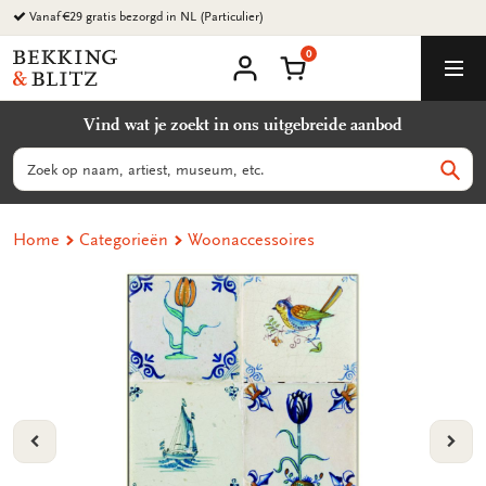
Ga
Vanaf €29 gratis bezorgd in NL (Particulier)
naar
0
content
Bekking
Winkelmand
Men
&
Mijn
account
Blitz
Vind wat je zoekt in ons uitgebreide aanbod
Uitgevers
B.V.
Zoeken
Zoek
Home
Categorieën
Woonaccessoires
VORIGE
VOL