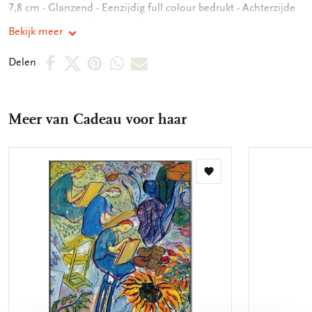
7,8 cm - Glanzend - Eenzijdig full colour bedrukt - Achterzijde
voorzien van sterke magneet
Bekijk meer
Deel
Deel
Deel
Deel
Deel
Delen
op
op
via
via
via
Facebook
X
Pinterest
WhatsApp
E-
Meer van Cadeau voor haar
mail
Toevoegen
aan
verlanglijst