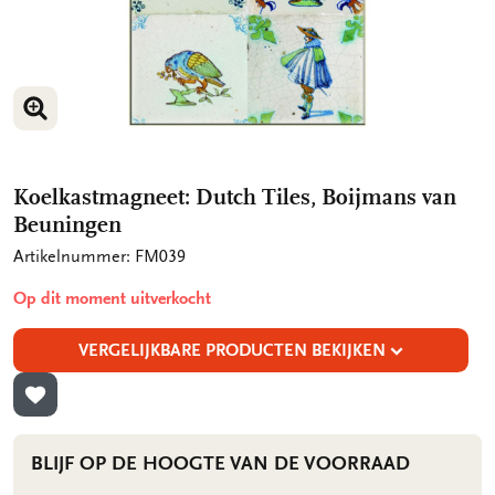
VERGROOT AFBEELDING
VERGROOT AFBEELDING
Koelkastmagneet: Dutch Tiles, Boijmans van
Beuningen
Artikelnummer: FM039
Op dit moment uitverkocht
VERGELIJKBARE PRODUCTEN BEKIJKEN
TOEVOEGEN AAN VERLANGLIJST
BLIJF OP DE HOOGTE VAN DE VOORRAAD