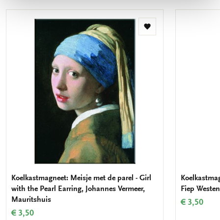
Toevoegen
aan
verlanglijst
Koelkastmagneet: Meisje met de parel - Girl
Koelkastmag
with the Pearl Earring, Johannes Vermeer,
Fiep Weste
Mauritshuis
€ 3,50
€ 3,50