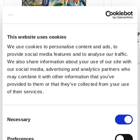
Koelkastmagneet: Gouache from Leben? oder
Kaartenmapje
This website uses cookies
Theater? Charlotte Salomon, JHM
Jan Cremer
We use cookies to personalise content and ads, to
€ 3,50
€ 9,99
provide social media features and to analyse our traffic.
We also share information about your use of our site with
our social media, advertising and analytics partners who
Bekijk alles van Cadeau voor haar
may combine it with other information that you’ve
provided to them or that they’ve collected from your use
Meer van Illustratoren
of their services.
Consent
Toevoegen
Necessary
Selection
aan
verlanglijst
Preferences