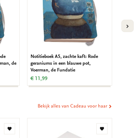
VOLG
ode
Notitieboek A5, zachte kaft: Rode
Servett
rman, de
geraniums in een blauwe pot,
Birds, 
Voerman, de Fundatie
€ 3,99
€ 11,99
Bekijk alles van Cadeau voor haar
Toevoegen
Toevoegen
aan
aan