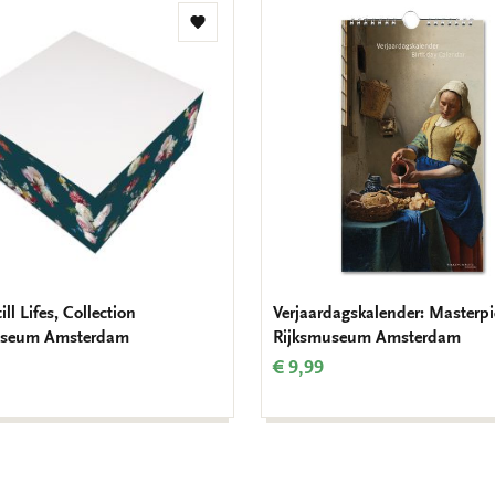
Toevoegen
aan
verlanglijst
ill Lifes, Collection
Verjaardagskalender: Masterpi
useum Amsterdam
Rijksmuseum Amsterdam
€ 9,99