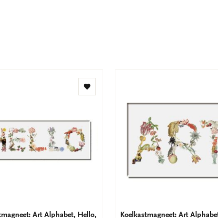
Toevoegen
aan
verlanglijst
tmagneet: Art Alphabet, Hello,
Koelkastmagneet: Art Alphabet