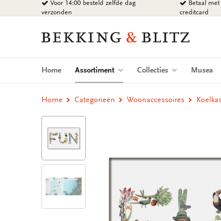
Voor 14:00 besteld zelfde dag
Betaal met 
Ga
verzonden
creditcard
naar
content
Bekking
&
Blitz
Uitgevers
(current)
Home
Assortiment
Collecties
Musea
B.V.
Home
Categorieën
Woonaccessoires
Koelka