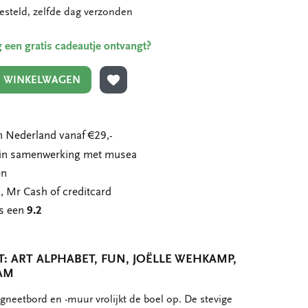
esteld, zelfde dag verzonden
ing een gratis cadeautje ontvangt?
N WINKELWAGEN
TOEVOEGEN AAN VERLANGLIJST
 Nederland vanaf €29,-
n in samenwerking met musea
en
, Mr Cash of creditcard
ns een
9.2
 ART ALPHABET, FUN, JOËLLE WEHKAMP,
AM
neetbord en -muur vrolijkt de boel op. De stevige