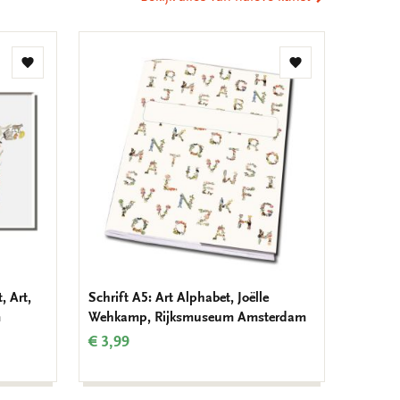
Toevoegen
Toevoegen
aan
aan
verlanglijst
verlanglijst
, Art,
Schrift A5: Art Alphabet, Joëlle
m
Wehkamp, Rijksmuseum Amsterdam
€ 3,99