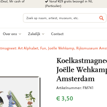
iDeal, Mr cash of
Vanaf €29 gratis bezorgd in NL
(Particulier)
Zoeken
Zo
Over ons
Zakelijk
Contact
stmagneet: Art Alphabet, Fun, Joëlle Wehkamp, Rijksmuseum Am
Koelkastmagnee
Joëlle Wehkam
Amsterdam
Artikelnummer: FM741
€ 3,50