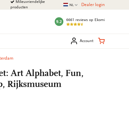
Milieuvriendelijke
Huidige taal
Dealer login
NL
producten
6661 reviews
op Ekomi
9.2
mark:
eken
Winkelman
Account
sterdam
t: Art Alphabet, Fun,
p, Rijksmuseum