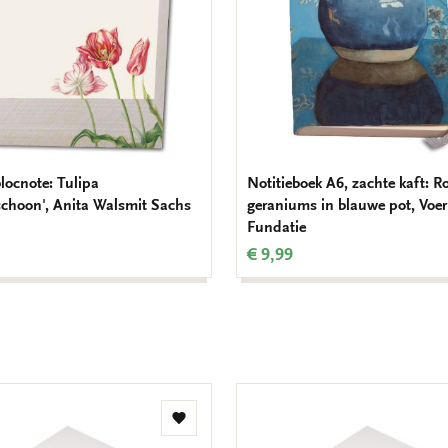
ocnote: Tulipa
Notitieboek A6, zachte kaft: R
choon', Anita Walsmit Sachs
geraniums in blauwe pot, Voe
Fundatie
€ 9,99
Toevoegen
aan