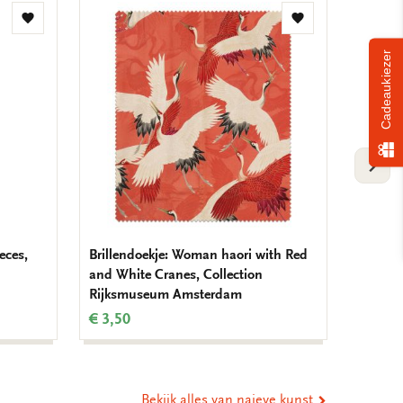
Toevoegen
Toevoegen
aan
aan
verlanglijst
verlanglijst
Cadeaukiezer
VOLG
eces,
Brillendoekje: Woman haori with Red
L-mapje
and White Cranes, Collection
Little 
Rijksmuseum Amsterdam
Amste
€ 3,50
€ 3,50
Bekijk alles van naieve kunst