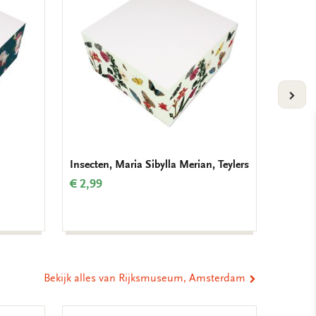
verlanglijst
verlanglijst
VOLG
Insecten, Maria Sibylla Merian, Teylers
Verjaar
Krolle
€ 2,99
€ 9,99
Bekijk alles van Rijksmuseum, Amsterdam