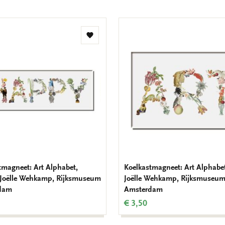
Toevoegen
aan
verlanglijst
tmagneet: Art Alphabet,
Koelkastmagneet: Art Alphabet
Joëlle Wehkamp, Rijksmuseum
Joëlle Wehkamp, Rijksmuseu
dam
Amsterdam
€ 3,50