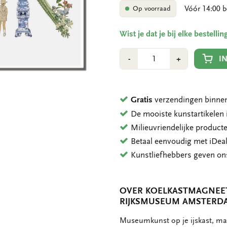
Vóór 14:00 b
Op voorraad
Wist je dat je bij elke bestell
Aantal
Min
Plus
I
-
+
1
1
Gratis
verzendingen binnen
De mooiste kunstartikele
Milieuvriendelijke product
Betaal eenvoudig met iDeal
Kunstliefhebbers geven o
OVER KOELKASTMAGNEET:
RIJKSMUSEUM AMSTERD
OMSCHRIJVING
Museumkunst op je ijskast, mag