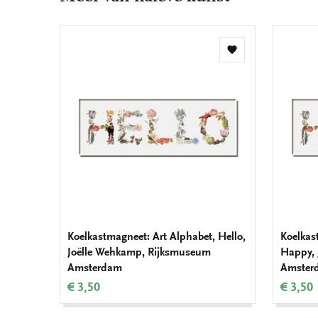
Toevoegen
aan
verlanglijst
Koelkastmagneet: Art Alphabet, Hello,
Koelkas
Joëlle Wehkamp, Rijksmuseum
Happy, 
Amsterdam
Amster
€ 3,50
€ 3,50