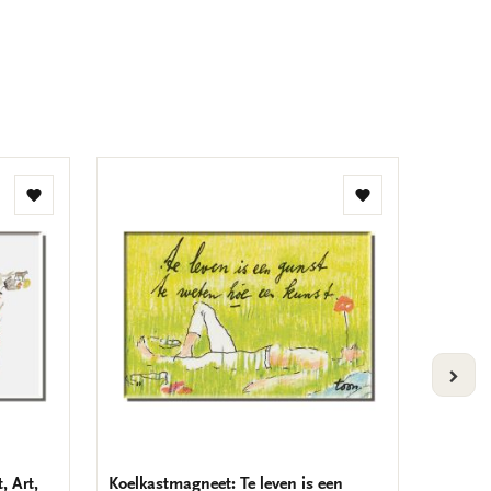
Toevoegen
Toevoegen
aan
aan
verlanglijst
verlanglijst
VOLG
, Art,
Koelkastmagneet: Te leven is een
Koelkas