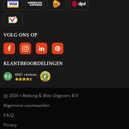
VOLG ONS OP
VOLGS ONS OP FACEBOOK
VOLG ONS OP INSTAGRAM
VOLG ONS OP LINKEDIN
VOLG ONS OP PINTEREST
KLANTBEOORDELINGEN
6661 reviews
9.2
mark:
© 2026 • Bekking & Blitz Uitgevers B.V.
Algemene voorwaarden
F.A.Q.
Privacy