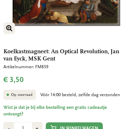
VERGROOT AFBEELDING
VERGROOT AFBEELDING
Koelkastmagneet: An Optical Revolution, Jan
van Eyck, MSK Gent
Artikelnummer: FM859
€ 3,50
Vóór 14:00 besteld, zelfde dag verzonden
Op voorraad
Wist je dat je bij elke bestelling een gratis cadeautje
ontvangt?
Aantal
Min
Plus
IN WINKELWAGEN
-
+