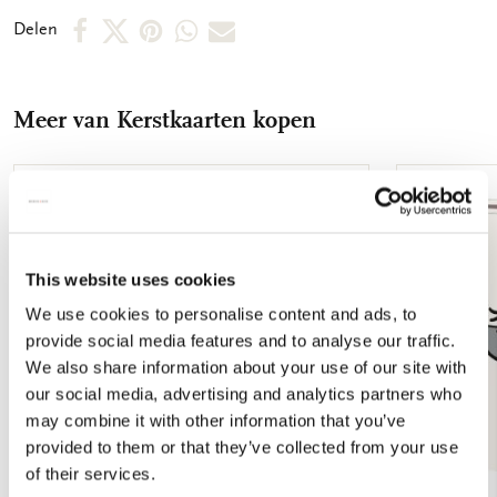
verschillende motieven afgebeeld. Zo vindt u snel de kaart die
Deel
Deel
Deel
Deel
Deel
Delen
u nodig heeft. De binnenkant van de dubbele kaarten zijn
op
op
via
via
via
blanco. Alle ruimte dus voor uw persoonlijke boodschap. 14,5
x 14,5 x 1,5 cm Set van 10 dubbele kaarten met enveloppen 2 x
Facebook
X
Pinterest
WhatsApp
E-
5 motieven 240 grms off white papier Totale gewicht 152 gram
Meer van Kerstkaarten kopen
mail
Toevoegen
aan
verlanglijst
This website uses cookies
We use cookies to personalise content and ads, to
provide social media features and to analyse our traffic.
We also share information about your use of our site with
our social media, advertising and analytics partners who
may combine it with other information that you’ve
provided to them or that they’ve collected from your use
of their services.