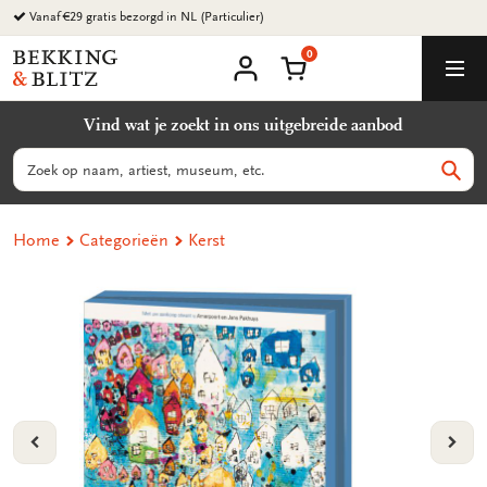
Ga
Vanaf €29 gratis bezorgd in NL (Particulier)
naar
0
content
Bekking
Winkelmand
Men
&
Mijn
account
Blitz
Vind wat je zoekt in ons uitgebreide aanbod
Uitgevers
B.V.
Zoeken
Zoek
Home
Categorieën
Kerst
VORIGE
VOL