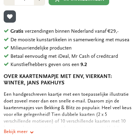
1
1
TOEVOEGEN AAN VERLANGLIJST
Gratis
verzendingen binnen Nederland vanaf €29,-
De mooiste kunstartikelen in samenwerking met musea
Milieuvriendelijke producten
Betaal eenvoudig met iDeal, Mr Cash of creditcard
Kunstliefhebbers geven ons een
9.2
OVER KAARTENMAPJE MET ENV, VIERKANT:
WINTER, JANS PAKHUYS
OMSCHRIJVING
Een handgeschreven kaartje met een toepasselijke illustratie
doet zoveel meer dan een snelle e-mail. Daarom zijn de
kaartenmapjes van Bekking & Blitz zo populair. Heel veel keus
voor elke gelegenheid! Tien dubbele kaarten (2 x 5
verschillende motieven) of 10 verschillende kaarten met 10
luxe enveloppen, netjes opgeborgen in een aantrekkelijk
Bekijk meer
kaartenmapje. Op de achterkant van het mapje staan de