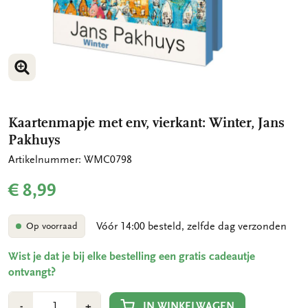
VERGROOT AFBEELDING
VERGROOT AFBEELDING
Kaartenmapje met env, vierkant: Winter, Jans
Pakhuys
Artikelnummer: WMC0798
€ 8,99
Vóór 14:00 besteld, zelfde dag verzonden
Op voorraad
Wist je dat je bij elke bestelling een gratis cadeautje
ontvangt?
Aantal
Min
Plus
IN WINKELWAGEN
-
+