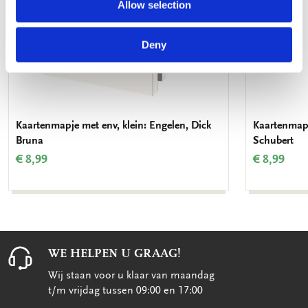
Allow selection
Deny
Kaartenmapje met env, klein: Engelen, Dick
Kaartenmapje
Bruna
Schubert
€ 8,99
€ 8,99
WE HELPEN U GRAAG!
Wij staan voor u klaar van maandag
t/m vrijdag tussen 09:00 en 17:00