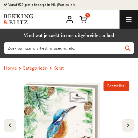
Ga
naar
0
content
Bekking
Winkelmand
Men
&
Mijn
account
Blitz
Vind wat je zoekt in ons uitgebreide aanbod
Uitgevers
B.V.
Zoeken
Zoek
Home
Categorieën
Kerst
Bestseller!
Bestseller!
VORIGE
VOL