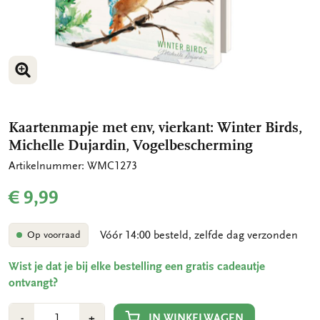
VERGROOT AFBEELDING
VERGROOT AFBEELDING
Kaartenmapje met env, vierkant: Winter Birds,
Michelle Dujardin, Vogelbescherming
Artikelnummer: WMC1273
€ 9,99
Vóór 14:00 besteld, zelfde dag verzonden
Op voorraad
Wist je dat je bij elke bestelling een gratis cadeautje
ontvangt?
Aantal
Min
Plus
IN WINKELWAGEN
-
+