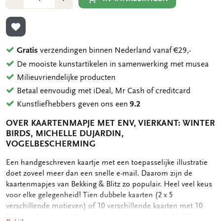
1
1
TOEVOEGEN AAN VERLANGLIJST
Gratis
verzendingen binnen Nederland vanaf €29,-
De mooiste kunstartikelen in samenwerking met musea
Milieuvriendelijke producten
Betaal eenvoudig met iDeal, Mr Cash of creditcard
Kunstliefhebbers geven ons een
9.2
OVER KAARTENMAPJE MET ENV, VIERKANT: WINTER
BIRDS, MICHELLE DUJARDIN,
VOGELBESCHERMING
OMSCHRIJVING
Een handgeschreven kaartje met een toepasselijke illustratie
doet zoveel meer dan een snelle e-mail. Daarom zijn de
kaartenmapjes van Bekking & Blitz zo populair. Heel veel keus
voor elke gelegenheid! Tien dubbele kaarten (2 x 5
verschillende motieven) of 10 verschillende kaarten met 10
luxe enveloppen, netjes opgeborgen in een aantrekkelijk