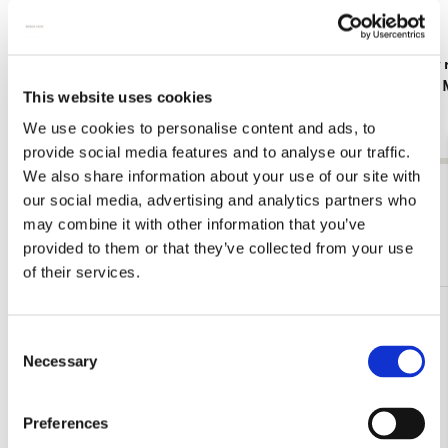
Memo blocnote: Passion for Butterflies,
Briefpapier
Michelle Dujardin
Butterflies,
This website uses cookies
€ 6,99
€ 7,99
We use cookies to personalise content and ads, to
provide social media features and to analyse our traffic.
We also share information about your use of our site with
Bekijk alles van Michelle Dujardin
our social media, advertising and analytics partners who
may combine it with other information that you’ve
Meer van Vogelbescherming
provided to them or that they’ve collected from your use
of their services.
Toevoegen
Consent
aan
Necessary
verlanglijst
Selection
Preferences