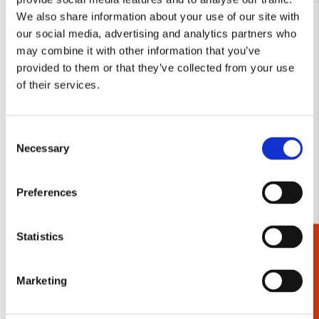
We also share information about your use of our site with
Toevoegen
our social media, advertising and analytics partners who
aan
may combine it with other information that you’ve
verlanglijst
provided to them or that they’ve collected from your use
of their services.
Consent
Necessary
Selection
Preferences
Statistics
Cadeaukiezer
Kaartenmapje met env, groot: Gosse
Kaartenmapj
Koopmans
Koopmans
€ 9,99
€ 9,99
Marketing