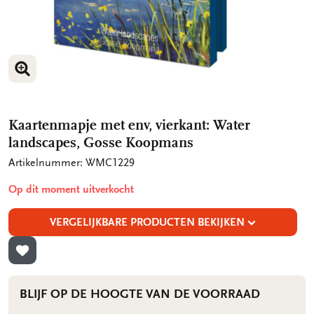
VERGROOT AFBEELDING
VERGROOT AFBEELDING
Kaartenmapje met env, vierkant: Water
landscapes, Gosse Koopmans
Artikelnummer: WMC1229
Op dit moment uitverkocht
VERGELIJKBARE PRODUCTEN BEKIJKEN
TOEVOEGEN AAN VERLANGLIJST
BLIJF OP DE HOOGTE VAN DE VOORRAAD