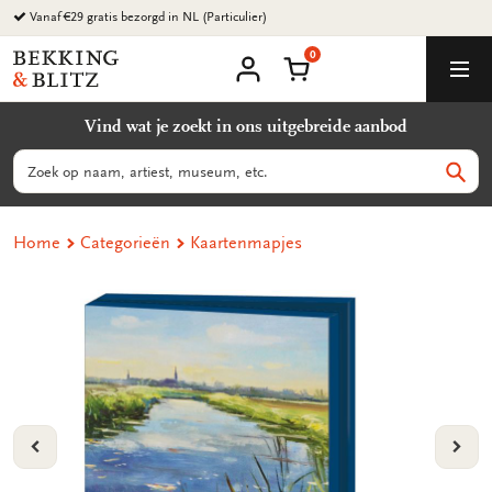
Ga
Vanaf €29 gratis bezorgd in NL (Particulier)
naar
0
content
Bekking
Winkelmand
Men
&
Mijn
account
Blitz
Vind wat je zoekt in ons uitgebreide aanbod
Uitgevers
B.V.
Zoeken
Zoek
Home
Categorieën
Kaartenmapjes
VORIGE
VOL