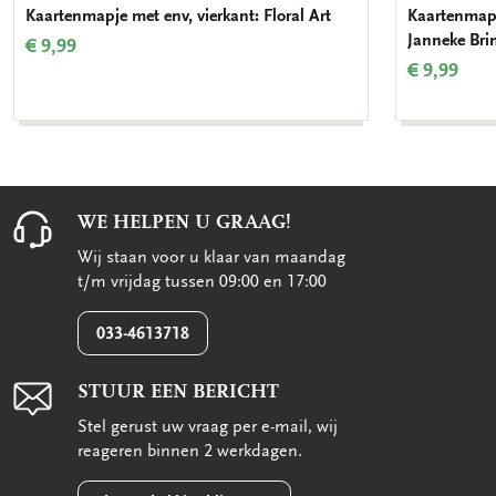
Kaartenmapje met env, vierkant: Floral Art
Kaartenmapj
Janneke Bri
€ 9,99
€ 9,99
WE HELPEN U GRAAG!
Wij staan voor u klaar van maandag
t/m vrijdag tussen 09:00 en 17:00
033-4613718
STUUR EEN BERICHT
Stel gerust uw vraag per e-mail, wij
reageren binnen 2 werkdagen.