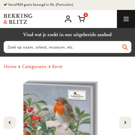
Ga
Vanaf €29 gratis bezorgd in NL (Particulier)
naar
0
content
Bekking
Winkelmand
Men
&
Mijn
account
Blitz
Vind wat je zoekt in ons uitgebreide aanbod
Uitgevers
B.V.
Zoeken
Zoek
Home
Categorieën
Kerst
VORIGE
VOL