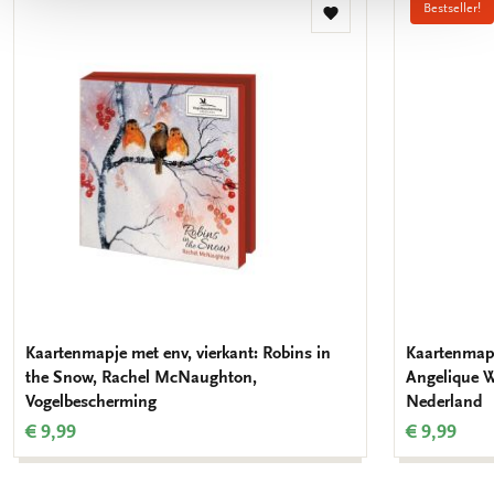
Bestseller!
Toevoegen
aan
verlanglijst
Kaartenmapje met env, vierkant: Robins in
Kaartenmapje
the Snow, Rachel McNaughton,
Angelique W
Vogelbescherming
Nederland
€ 9,99
€ 9,99