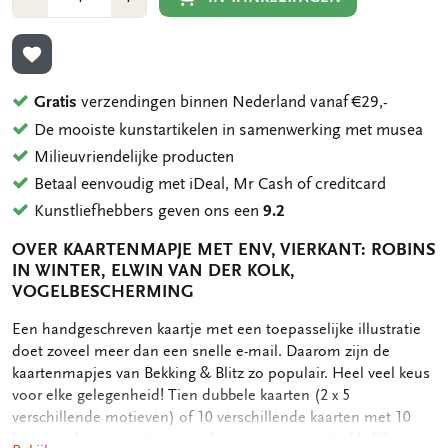
1
1
TOEVOEGEN AAN VERLANGLIJST
Gratis
verzendingen binnen Nederland vanaf €29,-
De mooiste kunstartikelen in samenwerking met musea
Milieuvriendelijke producten
Betaal eenvoudig met iDeal, Mr Cash of creditcard
Kunstliefhebbers geven ons een
9.2
OVER KAARTENMAPJE MET ENV, VIERKANT: ROBINS
IN WINTER, ELWIN VAN DER KOLK,
VOGELBESCHERMING
OMSCHRIJVING
Een handgeschreven kaartje met een toepasselijke illustratie
doet zoveel meer dan een snelle e-mail. Daarom zijn de
kaartenmapjes van Bekking & Blitz zo populair. Heel veel keus
voor elke gelegenheid! Tien dubbele kaarten (2 x 5
verschillende motieven) of 10 verschillende kaarten met 10
luxe enveloppen, netjes opgeborgen in een aantrekkelijk