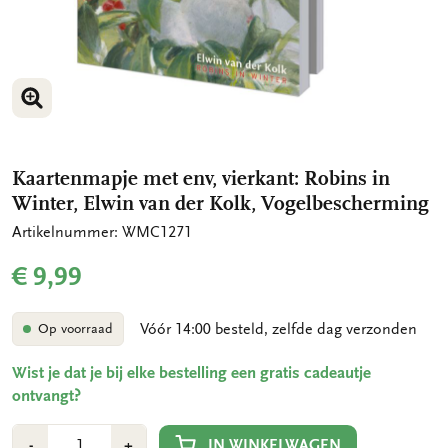
VERGROOT AFBEELDING
VERGROOT AFBEELDING
Kaartenmapje met env, vierkant: Robins in
Winter, Elwin van der Kolk, Vogelbescherming
Artikelnummer: WMC1271
€ 9,99
Vóór 14:00 besteld, zelfde dag verzonden
Op voorraad
Wist je dat je bij elke bestelling een gratis cadeautje
ontvangt?
Aantal
Min
Plus
IN WINKELWAGEN
-
+