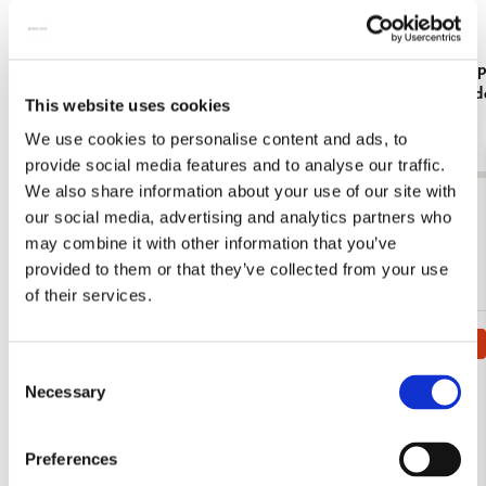
Notitieboek A6, zachte kaft: Vogels, Elwin
Kaartenmapj
van der Kolk, Vogelbescherming Nederland
Elwin van d
This website uses cookies
€ 9,99
€ 9,99
We use cookies to personalise content and ads, to
provide social media features and to analyse our traffic.
We also share information about your use of our site with
Bekijk alles van Elwin van der Kolk
our social media, advertising and analytics partners who
may combine it with other information that you’ve
Meer van Vogelbescherming
provided to them or that they’ve collected from your use
of their services.
Bestseller!
Toevoegen
Consent
aan
Necessary
verlanglijst
Selection
Preferences